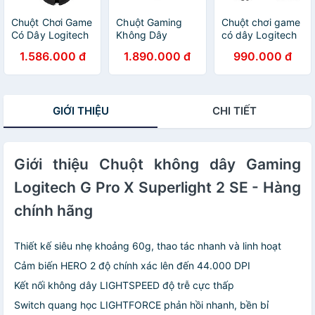
Chuột Chơi Game
Chuột Gaming
Chuột chơi game
Có Dây Logitech
Không Dây
có dây Logitech
Proteus
Logitech G309
G502 Hero -
1.586.000 đ
1.890.000 đ
990.000 đ
Spectrum G502
LightSpeed -
Hàng Chính Hãng
12000DPI RGB 11
Hàng Chính Hãng
Phím - Hàng
Chính Hãng
GIỚI THIỆU
CHI TIẾT
Giới thiệu Chuột không dây Gaming
Logitech G Pro X Superlight 2 SE - Hàng
chính hãng
Thiết kế siêu nhẹ khoảng 60g, thao tác nhanh và linh hoạt
Cảm biến HERO 2 độ chính xác lên đến 44.000 DPI
Kết nối không dây LIGHTSPEED độ trễ cực thấp
Switch quang học LIGHTFORCE phản hồi nhanh, bền bỉ