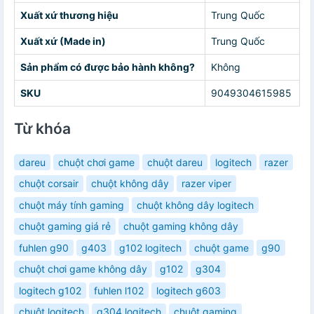
Xuất xứ thương hiệu
Trung Quốc
Xuất xứ (Made in)
Trung Quốc
Sản phẩm có được bảo hành không?
Không
SKU
9049304615985
Từ khóa
dareu
chuột chơi game
chuột dareu
logitech
razer
chuột corsair
chuột không dây
razer viper
chuột máy tính gaming
chuột không dây logitech
chuột gaming giá rẻ
chuột gaming không dây
fuhlen g90
g403
g102 logitech
chuột game
g90
chuột chơi game không dây
g102
g304
logitech g102
fuhlen l102
logitech g603
chuột logitech
g304 logitech
chuột gaming