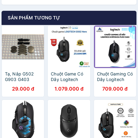
SẢN PHẨM TƯƠNG TỰ
Tạ, Nắp G502
Chuột Game Có
Chuột Gaming Có
G903 G403
Dây Logitech
Dây Logitech
G703 Gpro
G502 Hero
Hyperion Fury
29.000 đ
1.079.000 đ
709.000 đ
Wireless thay thế
G402 (910-
cho chuột
004070)
Logitech Gaming
4000DPI LED 8
Phím - Hàng
Chính Hãng