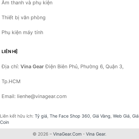
Âm thanh và phụ kiện
Thiết bị văn phòng
Phụ kiện máy tính
LIÊN HỆ
Địa chỉ:
Vina Gear
Điện Biên Phủ, Phường 6, Quận 3,
Tp.HCM
Email: lienhe@vinagear.com
Liên kết hữu ích:
Tỷ giá
,
The Face Shop 360
,
Giá Vàng
,
Web Giá
,
Giá
Coin
© 2026 –
VinaGear.Com
-
Vina Gear
.