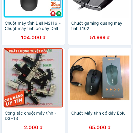
Chuột máy tính Dell MS116 -
Chuột gaming quang máy
Chuột máy tính có dây Dell
tính L102
MS116 Chính hãng BH 12T
104.000 đ
51.999 đ
Công tắc chuột máy tính -
Chuột Máy tính có dây Eblu
D3H13
2.000 đ
65.000 đ