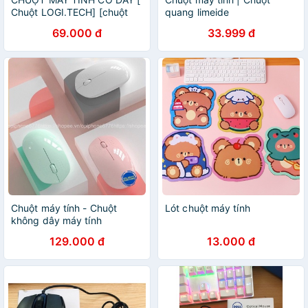
Chuột LOGI.TECH] [chuột
quang limeide
dây máy tính )[ chuột vi tính
69.000 đ
33.999 đ
văn phòng ][ ĐỘ BỀN CAO]
Chuột máy tính - Chuột
Lót chuột máy tính
không dây máy tính
Simetech cuộn chuột mượt,
129.000 đ
13.000 đ
nút bấm nhạy.