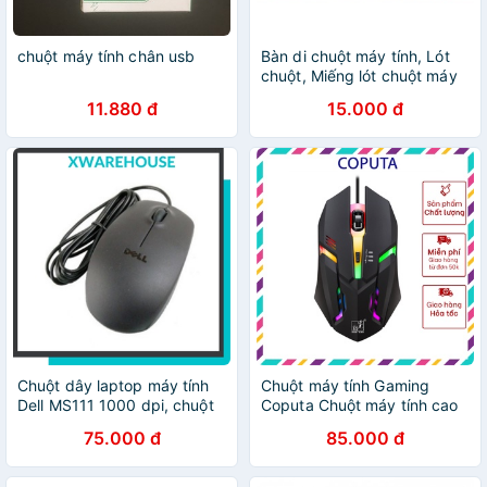
chuột máy tính chân usb
Bàn di chuột máy tính, Lót
chuột, Miếng lót chuột máy
tính, Giúp di chuyển chuột
11.880 đ
15.000 đ
một cách chính xác.
Chuột dây laptop máy tính
Chuột máy tính Gaming
Dell MS111 1000 dpi, chuột
Coputa Chuột máy tính cao
máy tính tương thích nhiều
cấp chơi game có dây K2
75.000 đ
85.000 đ
dòng máy