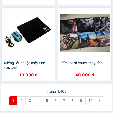
Miếng lót chuột máy tính
Tấm lót di chuột máy tính
(laptop)
10.000 đ
40.000 đ
Trang 1/100
1
2
3
4
5
6
7
8
9
10
»