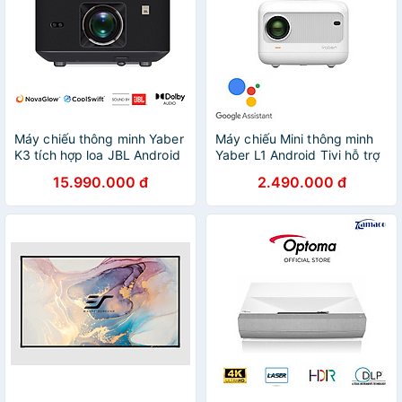
Máy chiếu thông minh Yaber
Máy chiếu Mini thông minh
K3 tích hợp loa JBL Android
Yaber L1 Android Tivi hỗ trợ
Tivi Netflix bản quyền Full-
Full-HD 1080p 4K- Hàng
15.990.000 đ
2.490.000 đ
HD 4K- Hàng Chính Hãng -
Chính Hãng - Thương hiệu
Thương hiệu Máy chiếu gia
Máy chiếu mini Máy chiếu
đình và văn phòng hàng đầu
gia đình văn phòng tốt nhất