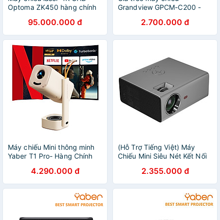
Optoma ZK450 hàng chính
Grandview GPCM-C200 -
hãng - ZAMACO AUDIO
Hàng chính hãng - ZAMACO
95.000.000 đ
2.700.000 đ
AUDIO
Máy chiếu Mini thông minh
(Hỗ Trợ Tiếng Việt) Máy
Yaber T1 Pro- Hàng Chính
Chiếu Mini Siêu Nét Kết Nối
Hãng
Bluetooth Wifi Chạy Hệ Điều
4.290.000 đ
2.355.000 đ
Hành Android RD- 825 Cao
Cấp - Hàng Nhập Khẩu