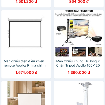
1.501.200 đ
864.000 đ
dàng di chuyển- Hàng nhập
inch - Hàng nhập khẩu
khẩu
Màn chiếu điện điều khiên
Màn Chiếu Khung Di Động 2
remote Apollo/ Prima chính
Chân Tripod Apollo 100-120
hãng kích thước 85 inch tới
Inch, Tỷ Lệ 16:9 - Gấp Gọn,
1.674.000 đ
1.360.000 đ
300 inch - Hàng nhập khẩu
Trình chiếu ngoài trời - Hàng
nhập khẩu