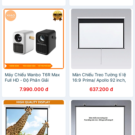
Máy Chiếu Wanbo T6R Max
Màn Chiếu Treo Tường tỉ lệ
Full HD - Độ Phân Giải
16:9 Prima/ Apollo 92 inch,
1080P, Hỗ Trợ 4K Mượt Mà -
100 inch, 120 inch, 130 inch
7.990.000 đ
637.200 đ
Hàng Chính Hãng
và 150 inch - Hàng nhập
khẩu