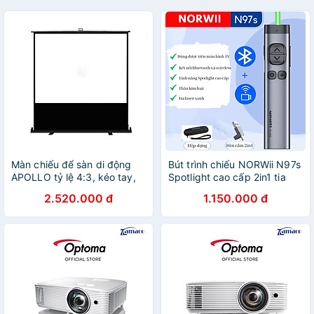
Màn chiếu để sàn di động
Bút trình chiếu NORWii N97s
APOLLO tỷ lệ 4:3, kéo tay,
Spotlight cao cấp 2in1 tia
nhiều kích thước 50-120
xanh dùng cho màn hình
2.520.000 đ
1.150.000 đ
inch - Hàng nhập khẩu
TV,LED, bảng chiếu hỗ trợ
Windows, MacOS - Hàng
nhập khẩu