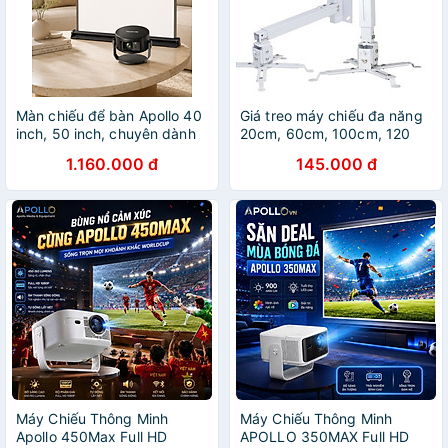
Màn chiếu để bàn Apollo 40
Giá treo máy chiếu đa năng
inch, 50 inch, chuyên dành
20cm, 60cm, 100cm, 120
cho máy chiếu mini, gọn
cm, 180 cm cao cấp Apollo -
1.160.000 đ
145.000 đ
nhẹ, di động - Hàng nhập
gắn trần hoặc gắn tường (có
khẩu
thể treo ngang) - Hàng nhập
khẩu
Máy Chiếu Thông Minh
Máy Chiếu Thông Minh
Apollo 450Max Full HD
APOLLO 350MAX Full HD