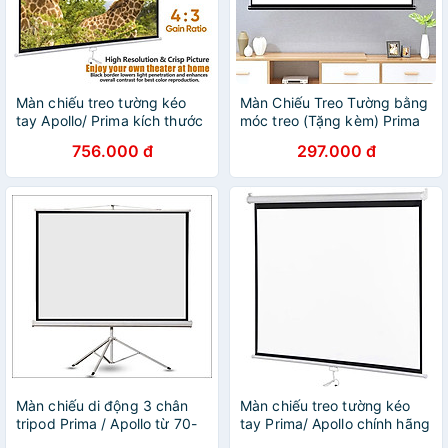
Màn chiếu treo tường kéo
Màn Chiếu Treo Tường bằng
tay Apollo/ Prima kích thước
móc treo (Tặng kèm) Prima
từ 84 inch đến 150inch tỉ lệ
đủ tỉ lệ Nhẹ Gọn Kích Thước
756.000 đ
297.000 đ
4:3 - Hàng nhập khẩu
60 inch, 72 inch, 80 inch, 92
inch, 100 inch - Hàng nhập
khẩu
Màn chiếu di động 3 chân
Màn chiếu treo tường kéo
tripod Prima / Apollo từ 70-
tay Prima/ Apollo chính hãng
150inch tiện lợi gấp gọn dễ
kích thước 85 inch tới 170