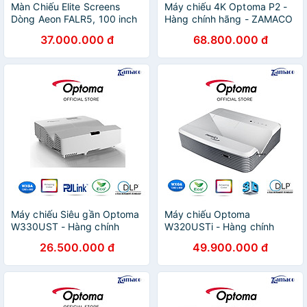
Màn Chiếu Elite Screens
Máy chiếu 4K Optoma P2 -
Dòng Aeon FALR5, 100 inch
Hàng chính hãng - ZAMACO
Tỷ lệ Khung Hình 16:9 (Vùng
AUDIO
37.000.000 đ
68.800.000 đ
hiển thị 125 x 222 cm) Gain
1.1 (AR100H2-FALR5) – Hàng
Chính Hãng
Máy chiếu Siêu gần Optoma
Máy chiếu Optoma
W330UST - Hàng chính
W320USTi - Hàng chính
hãng - ZAMACO AUDIO
hãng - ZAMACO AUDIO
26.500.000 đ
49.900.000 đ