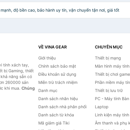
8F74N
Chính Hãng
mạnh, độ bền cao, bảo hành uy tín, vận chuyển tận nơi, giá tốt
VỀ VINA GEAR
CHUYÊN MỤC
Giới thiệu
Thiết bị mạng
 tính xách tay,
Chính sách bảo mật
Màn hình máy tính
t bị Gaming, thiết
Điều khoản sử dụng
Thiết bị chơi game
g khả năng sẵn có
hơn 260000 sản
Miễn trừ trách nhiệm
Phần mềm máy tín
ước khi mua.
Chúng
Danh mục
Thiết bị lưu trữ
Danh sách nhãn hiệu
PC - Máy tính Bàn
Danh sách nhà phân phối
Laptop
Danh sách từ khóa
Linh kiện máy tính
Mã giảm giá Tiki
Âm thanh và phụ k