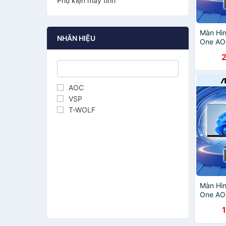
Phụ kiện máy tính
Màn Hìn
NHÃN HIỆU
One AOC
i5-124
2
Chính H
SKU:51
1FW2H
AOC
VSP
T-WOLF
Màn Hìn
One AO
RAM 8G
1
11 Pro 
Hãng, 