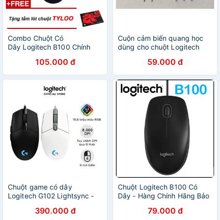
Combo Chuột Có
Cuộn cảm biến quang học
Dây Logitech B100 Chính
dùng cho chuột Logitech
Hãng Tặng Kèm Lót Chuột
105.000 đ
59.000 đ
Cao Cấp
Chuột game có dây
Chuột Logitech B100 Có
Logitech G102 Lightsync -
Dây - Hàng Chính Hãng Bảo
Tùy chỉnh RGB, 6 nút lập
Hành 12 Tháng
390.000 đ
79.000 đ
trình