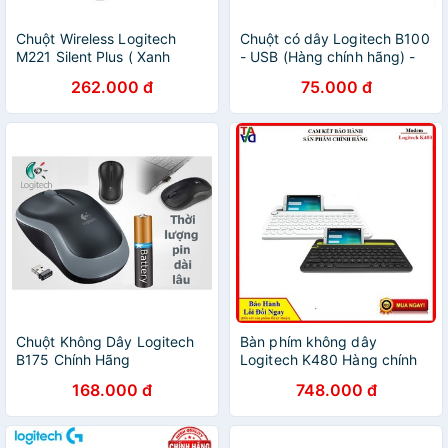
Chuột Wireless Logitech
Chuột có dây Logitech B100
M221 Silent Plus ( Xanh
- USB (Hàng chính hãng) -
dương)
FREESHIP ĐƠN TỪ 50K
262.000 đ
75.000 đ
Chuột Không Dây Logitech
Bàn phím không dây
B175 Chính Hãng
Logitech K480 Hàng chính
hãng - Bảo hành 12 tháng 1
168.000 đ
748.000 đ
đổi 1