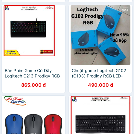
Bàn Phím Game Có Dây
Chuột game Logitech G102
Logitech G213 Prodigy RGB
(G103) Prodigy RGB LED-
Membrane Full-size - Hàng
8.000 dpi
865.000 đ
490.000 đ
Chính Hãng