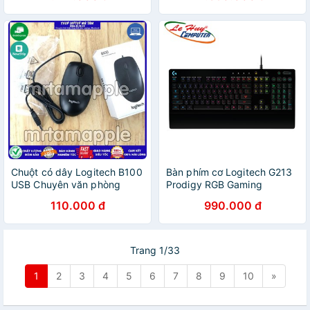
chuyên nghiệp, trò chơi
Chuột có dây Logitech B100
Bàn phím cơ Logitech G213
USB Chuyên văn phòng
Prodigy RGB Gaming
(HÀNG CHÍNH HÃNG TEM
110.000 đ
990.000 đ
DIGIWORLD)
Trang 1/33
1
2
3
4
5
6
7
8
9
10
»