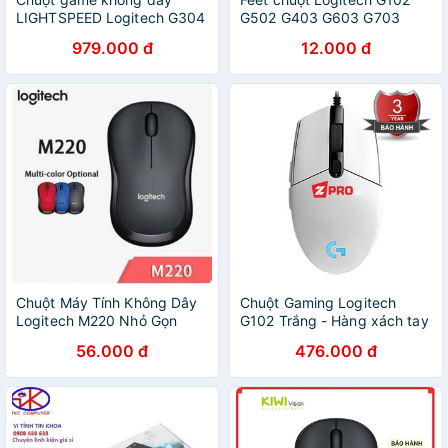
LIGHTSPEED Logitech G304
G502 G403 G603 G703
K/DA - Hero Sensor max
GPRO G903 G402 G304
979.000 đ
12.000 đ
12.000DPI
G305 G-Pro-Wirelss
G300/300s MX-Maxter-V1,2
G900
Chuột Máy Tính Không Dây
Chuột Gaming Logitech
Logitech M220 Nhỏ Gọn
G102 Trắng - Hàng xách tay
Thiết Kế Trẻ Trung Không
56.000 đ
476.000 đ
Gây Tiếng Ồn