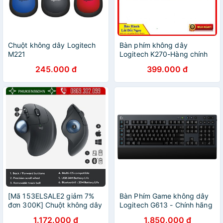
Chuột không dây Logitech
Bàn phím không dây
M221
Logitech K270-Hàng chính
hãng
245.000 đ
399.000 đ
[Mã 153ELSALE2 giảm 7%
Bàn Phím Game không dây
đơn 300K] Chuột không dây
Logitech G613 - Chính hãng
nguyên bản M575 của
logitech
1.172.000 đ
1.850.000 đ
Logitech, bản vẽ CAD