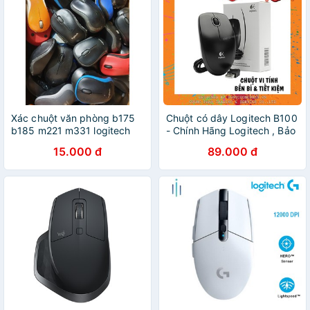
Xác chuột văn phòng b175
Chuột có dây Logitech B100
b185 m221 m331 logitech
- Chính Hãng Logitech , Bảo
Hành 3 Năm
15.000 đ
89.000 đ