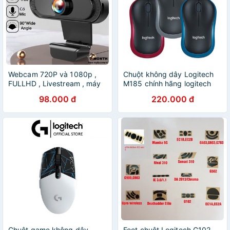
Webcam 720P và 1080p ,
Chuột không dây Logitech
FULLHD , Livestream , máy
M185 chính hãng logitech
tính , laptop , để bàn , Học
98.000 đ
220.000 đ
onine , Làm việc , quay chữ
siêu rõ nét
Chuột game không dây
Feet chuột Logitech G102