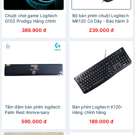
Chuột chơi game Logitech
Bộ bàn phím chuột Logitech
G102 Prodigy Hàng chính
MK120 Có Dây - Bảo hành 3
hãng DIGIWORLD
năm
389.900 đ
239.000 đ
Tấm đệm bàn phím logitech
Bàn phím Logitech K120-
Palm Rest Anniversary
Hàng chính hãng
Edition ( chuyên dùng cho
590.000 đ
189.000 đ
G512 hoặc bàn phím kích
thước 445 mm)