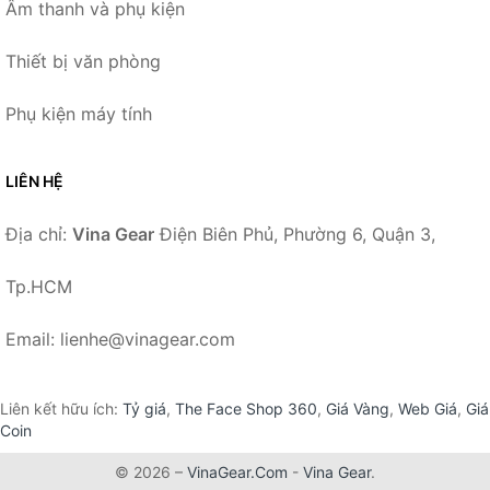
Âm thanh và phụ kiện
Thiết bị văn phòng
Phụ kiện máy tính
LIÊN HỆ
Địa chỉ:
Vina Gear
Điện Biên Phủ, Phường 6, Quận 3,
Tp.HCM
Email: lienhe@vinagear.com
Liên kết hữu ích:
Tỷ giá
,
The Face Shop 360
,
Giá Vàng
,
Web Giá
,
Giá
Coin
© 2026 –
VinaGear.Com
-
Vina Gear
.