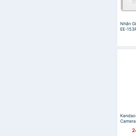
Nhãn G
EE-153R
Chính 
Kandao 
Camera 
360°, H
2
cần máy