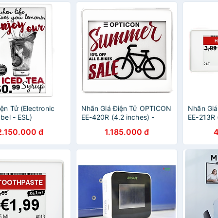
Hàng Chính Hãng
ện Tử (Electronic
Nhãn Giá Điện Tử OPTICON
Nhãn Gi
abel - ESL)
EE-420R (4.2 inches) -
EE-213R (
N EE-750R - Hàng
Hàng Chính Hãng
Chính Hã
2.150.000 đ
1.185.000 đ
Hãng