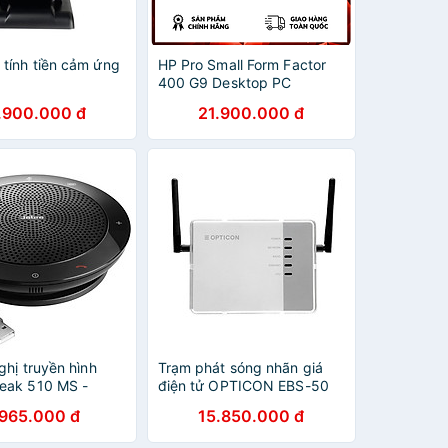
tính tiền cảm ứng
HP Pro Small Form Factor
400 G9 Desktop PC
(C46D2AT) - Hàng chính
.900.000 đ
21.900.000 đ
hãng
ghị truyền hình
Trạm phát sóng nhãn giá
eak 510 MS -
điện tử OPTICON EBS-50
ập khẩu
(Hàng Chính Hãng)
.965.000 đ
15.850.000 đ