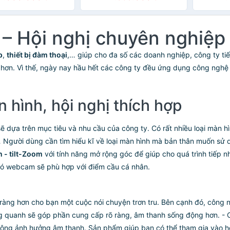
h – Hội nghị chuyên nghiệp
p
,
thiết bị đàm thoại
,… giúp cho đa số các doanh nghiệp, công ty tiế
g hơn. Vì thế, ngày nay hầu hết các công ty đều ứng dụng công nghệ
n hình, hội nghị thích hợp
ị sẽ dựa trên mục tiêu và nhu cầu của công ty. Có rất nhiều loại màn
… Người dùng cần tìm hiểu kĩ về loại màn hình mà bản thân muốn sử 
 - tilt-Zoom
với tính năng mở rộng góc để giúp cho quá trình tiếp nh
có webcam sẽ phù hợp với điểm cầu cá nhân.
àng hơn cho bạn một cuộc nói chuyện trơn tru. Bên cạnh đó, công ng
g quanh sẽ góp phần cung cấp rõ ràng, âm thanh sống động hơn. - 
ng ảnh hưởng âm thanh. Sản phẩm giúp bạn có thể tham gia vào hội 