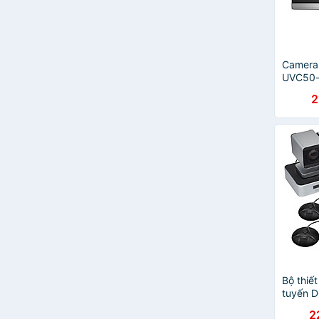
Camera 
UVC50-
2
Bộ thiết
tuyến 
phòng c
2
hãng