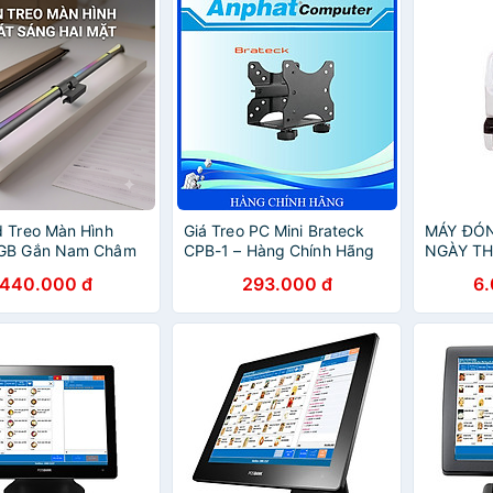
 Treo Màn Hình
Giá Treo PC Mini Brateck
MÁY ĐÓN
GB Gắn Nam Châm
CPB-1 – Hàng Chính Hãng
NGÀY TH
g 3 Chế Độ Màu
10 - hàn
440.000 đ
293.000 đ
6
o Máy Tính - Hàng
hẩu