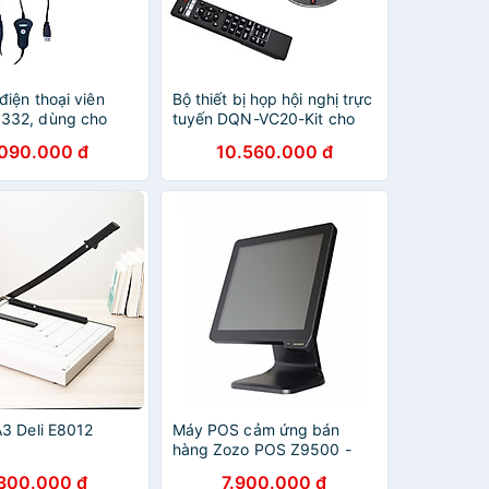
điện thoại viên
Bộ thiết bị họp hội nghị trực
332, dùng cho
tuyến DQN-VC20-Kit cho
i viên, chuyên viên
phòng cỡ nhỏ - Hàng chính
.090.000 đ
10.560.000 đ
án hàng qua điện
hãng
p trực tuyến -
nh hãng
A3 Deli E8012
Máy POS cảm ứng bán
hàng Zozo POS Z9500 -
Tặng phần mềm Trà Sữa -
.300.000 đ
7.900.000 đ
Hàng Chính Hãng