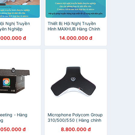
Hội Nghị Truyền
Thiết Bị Hội Nghị Truyền
yên Nghiệp
Hình MAXHUB Hàng Chính
- Hàng Chính
Hãng
.000.000 đ
14.000.000 đ
hất Lượng Cao
eting - Hàng
Microphone Polycom Group
ng
310/500/550 ( Hàng chính
hãng)
.050.000 đ
8.800.000 đ