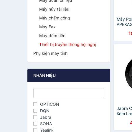
Máy Scan tài liệu
Máy hủy tài liệu
Máy chấm công
Máy Pos
APEXA
Máy Fax
1
Máy đếm tiền
Thiết bị truyền thông hội nghị
Phụ kiện máy tính
NHÃN HIỆU
OPTICON
Jabra C
DQN
Kèm Loa
Jabra
Kết Nối
SONA
Nhóm 4
15 Giờ,
Yealink