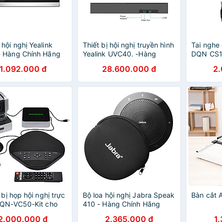
hội nghị Yealink
Thiết bị hội nghị truyền hình
Tai nghe 
 Hàng Chính Hãng
Yealink UVC40. -Hàng
DQN CS1
Chính Hãng
điện thoạ
1.092.000 đ
28.600.000 đ
2
tư vấn b
thoại, họ
Hàng chí
 bị họp hội nghị trực
Bộ loa hội nghị Jabra Speak
Bàn cắt 
DQN-VC50-Kit cho
410 - Hàng Chính Hãng
ỡ vừa - Hàng chính
2.000.000 đ
2.365.000 đ
1