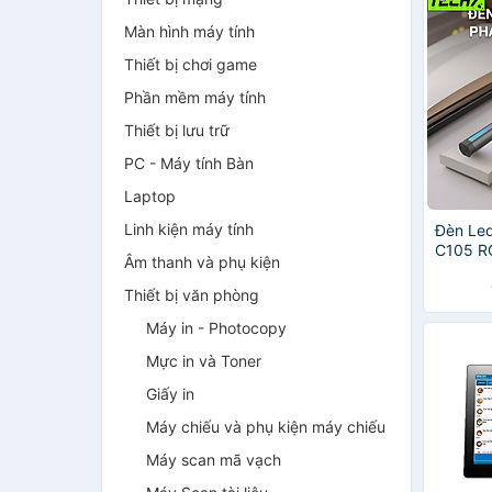
Màn hình máy tính
Thiết bị chơi game
Phần mềm máy tính
Thiết bị lưu trữ
PC - Máy tính Bàn
Laptop
Linh kiện máy tính
Đèn Led
C105 R
Âm thanh và phụ kiện
Cảm Ứn
USB Ch
Thiết bị văn phòng
Nhập K
Máy in - Photocopy
Mực in và Toner
Giấy in
Máy chiếu và phụ kiện máy chiếu
Máy scan mã vạch