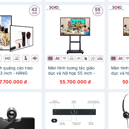
Vượt qua giới hạn với
– Standalone, Tích hợp 4
ế bốn trong một gồm
trong một gồm Loa, Micro
cro và hệ điều hành
và Hệ điều hành Android.
. Hàng chính hãng.
Hàng chính hãng
h quảng cáo treo
Màn hình tương tác giáo
Màn hình
3 inch - HÀNG
dục và hội họp 55 inch -
dục và hộ
 HÃNG
HÀNG CHÍNH HÃNG
HÀNG C
7.700.000 đ
55.700.000 đ
50