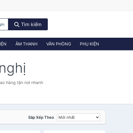
Tìm kiếm
ghị
IỆN
ÂM THANH
VĂN PHÒNG
PHỤ KIỆN
 nghị
iao hàng tận nơi nhanh
Sắp Xếp Theo