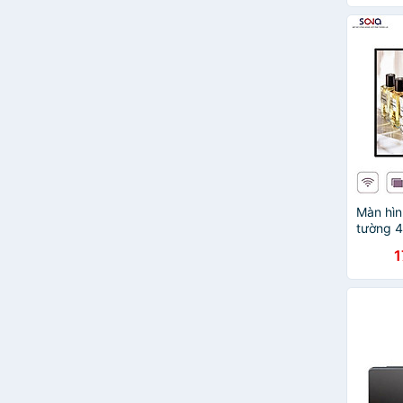
tạo AI, 
thiết k
loa, mi
Android
Màn hìn
tường 4
CHÍNH
1