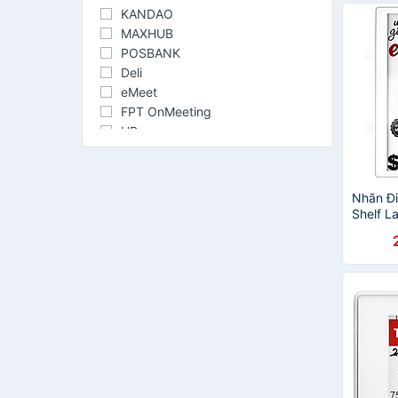
Minh - 
KANDAO
MAXHUB
POSBANK
Deli
eMeet
FPT OnMeeting
HP
Intech
NIDEKA
Polycom
Nhãn Đi
POS
Shelf L
Symbol
OPTICO
Chính 
T-WOLF
Tech7
Zozo