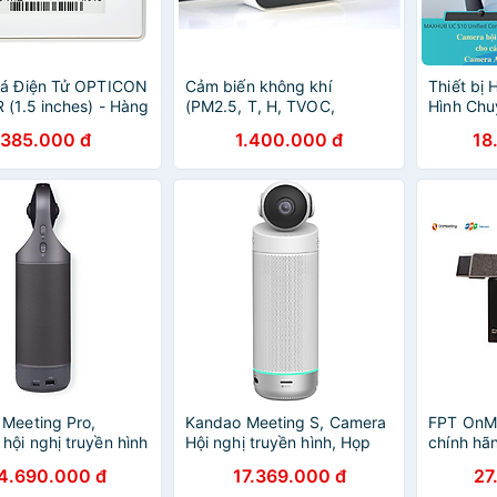
iá Điện Tử OPTICON
Cảm biến không khí
Thiết bị 
 (1.5 inches) - Hàng
(PM2.5, T, H, TVOC,
Hình Chu
Hãng
eCO2)- Hàng chính hãng
MAXHUB 
385.000 đ
1.400.000 đ
18
Hãng - C
Meeting Pro,
Kandao Meeting S, Camera
FPT OnMe
hội nghị truyền hình
Hội nghị truyền hình, Họp
chính hã
ọp trực tuyến không
trực tuyến, Thông minh AI,
4.690.000 đ
17.369.000 đ
27
 tính, Trí tuệ nhân
Góc Siêu rộng 180°, Độc lập