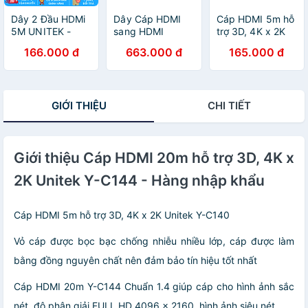
Dây 2 Đầu HDMi
Dây Cáp HDMI
Cáp HDMI 5m hỗ
5M UNITEK -
sang HDMI
trợ 3D, 4K x 2K
Cáp HDMI 5M
Unitek Full HD
Unitek Y-C140 -
166.000 đ
663.000 đ
165.000 đ
UNITEK Full HD
(Từ 1,5m đến
Hàng nhập khẩu
4K - Hàng Nhập
30m) - Hàng
Khẩu
Chính Hãng
GIỚI THIỆU
CHI TIẾT
Giới thiệu Cáp HDMI 20m hỗ trợ 3D, 4K x
2K Unitek Y-C144 - Hàng nhập khẩu
Cáp HDMI 5m hỗ trợ 3D, 4K x 2K Unitek Y-C140
Vỏ cáp được bọc bạc chống nhiễu nhiều lớp, cáp được làm
bằng đồng nguyên chất nên đảm bảo tín hiệu tốt nhất
Cáp HDMI 20m Y-C144 Chuẩn 1.4 giúp cáp cho hình ảnh sắc
nét, độ phân giải FULL HD 4096 x 2160, hình ảnh siêu nét