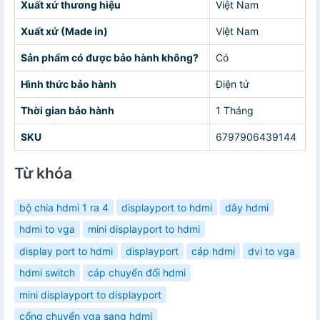
Xuất xứ thương hiệu
Việt Nam
Xuất xứ (Made in)
Việt Nam
Sản phẩm có được bảo hành không?
Có
Hình thức bảo hành
Điện tử
Thời gian bảo hành
1 Tháng
SKU
6797906439144
Từ khóa
bộ chia hdmi 1 ra 4
displayport to hdmi
dây hdmi
hdmi to vga
mini displayport to hdmi
display port to hdmi
displayport
cáp hdmi
dvi to vga
hdmi switch
cáp chuyển đổi hdmi
mini displayport to displayport
cổng chuyển vga sang hdmi