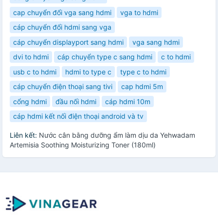
cap chuyển đổi vga sang hdmi
vga to hdmi
cáp chuyển đổi hdmi sang vga
cáp chuyển displayport sang hdmi
vga sang hdmi
dvi to hdmi
cáp chuyển type c sang hdmi
c to hdmi
usb c to hdmi
hdmi to type c
type c to hdmi
cáp chuyển điện thoại sang tivi
cap hdmi 5m
cổng hdmi
đầu nối hdmi
cáp hdmi 10m
cáp hdmi kết nối điện thoại android và tv
Liên kết:
Nước cân bằng dưỡng ẩm làm dịu da Yehwadam
Artemisia Soothing Moisturizing Toner (180ml)