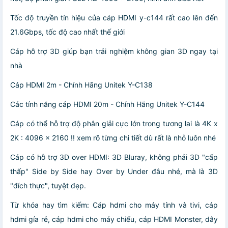
Tốc độ truyền tín hiệu của cáp HDMI y-c144 rất cao lên đến
21.6Gbps, tốc độ cao nhất thế giới
Cáp hỗ trợ 3D giúp bạn trải nghiệm không gian 3D ngay tại
nhà
Cáp HDMI 2m - Chính Hãng Unitek Y-C138
Các tính năng cáp HDMI 20m - Chính Hãng Unitek Y-C144
Cáp có thể hỗ trợ độ phân giải cực lớn trong tương lai là 4K x
2K : 4096 × 2160 !! xem rõ từng chi tiết dù rất là nhỏ luôn nhé
Cáp có hỗ trợ 3D over HDMI: 3D Bluray, không phải 3D "cấp
thấp" Side by Side hay Over by Under đâu nhé, mà là 3D
"đích thực", tuyệt đẹp.
Từ khóa hay tìm kiếm: Cáp hdmi cho máy tính và tivi, cáp
hdmi gía rẻ, cáp hdmi cho máy chiếu, cáp HDMI Monster, dây