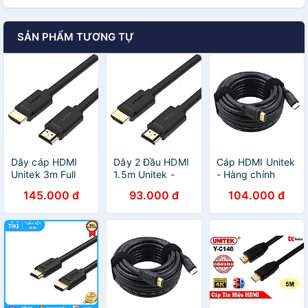
SẢN PHẨM TƯƠNG TỰ
Dây cáp HDMI
Dây 2 Đầu HDMI
Cáp HDMI Unitek
Unitek 3m Full
1.5m Unitek -
- Hàng chính
HD độ phân giải
Cáp Chuyển
hãng
145.000 đ
93.000 đ
104.000 đ
4K - Hàng Chính
HDMI Sang HDMI
Hãng
1.5m - Hàng
Nhập Khẩu