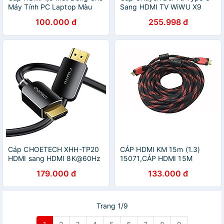
Máy Tính PC Laptop Màu
Sang HDMI TV WiWU X9
Đen Dây 2 Đầu HDMI Dây
Type-C To HDM X9 Tạo Rạp
100.000 đ
255.998 đ
Cáp Chuyển HDMI Sang
Chiếu Phim Chất Lượng
HDMI Cao Cấp - Hàng Nhập
FullHD Tại Nhà - Hàng Chính
Khẩu - Giao Màu Ngẫu
Hãng
Nhiên
Cáp CHOETECH XHH-TP20
CÁP HDMI KM 15m (1.3)
HDMI sang HDMI 8K@60Hz
15071,CÁP HDMI 15M
dài 2m (hàng chính hãng)
CHUẨN 1.3-HÀNG CHÍNH
179.000 đ
133.000 đ
HÃNG
Trang 1/9