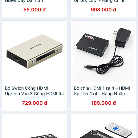
HDMI Dây Dài 1.5m
Unitek 20M - Hàng Chính
Hãng
55.000 đ
998.000 đ
Bộ Swich Cổng HDMI
Bộ chia HDMI 1 ra 4 – HDMI
Ugreen Vào 3 Cổng HDMI Ra
Splitter 1x4 - Hàng Nhập
1 Cổng HDMI Remote 40278
Khẩu
729.000 đ
189.000 đ
- Hàng Chính Hãng