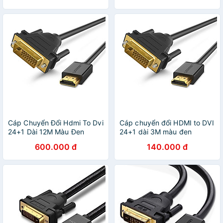
Cáp Chuyển Đổi Hdmi To Dvi
Cáp chuyển đổi HDMI to DVI
24+1 Dài 12M Màu Đen
24+1 dài 3M màu đen
Ugreen Hd10610165 Hàng
UGREEN HD10136Hd106
600.000 đ
140.000 đ
Chính Hãng
Hàng chính hãng