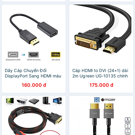
Dây Cáp Chuyển Đổi
Cáp HDMI to DVI (24+1) dài
DisplayPort Sang HDMI màu
2m Ugreen UG-10135 chính
đen Displayport To HDMI
hãng
160.000 đ
175.000 đ
Hàng Nhập Khẩu - Giao Mẫu
Ngẫu Nhiên