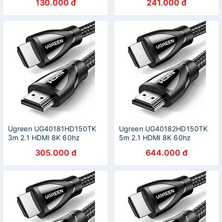
130.000 đ
241.000 đ
Hàng chính hãng
Hàng chính hãng
Ugreen UG40181HD150TK
Ugreen UG40182HD150TK
3m 2.1 HDMI 8K 60hz
5m 2.1 HDMI 8K 60hz
48Gpbs Male to Male
48Gpbs Male to Male
305.000 đ
644.000 đ
Braided Cable 4k 120hz -
Braided Cable 4k 120hz -
HÀNG CHÍNH HÃNG
HÀNG CHÍNH HÃNG