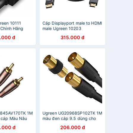
reen 10111
Cáp Displayport male to HDMI
 Chính Hãng
male Ugreen 10203
.000 đ
315.000 đ
0845AV170TK 1M
Ugreen UG20968SP102TK 1M
 cáp Màu Nâu
màu đen cáp 9.5 dùng cho
ổi âm thanh
TV truyền hình cáp Aerial có
.000 đ
206.000 đ
2 cổng RCA -
jack cái chuyển đổi - HÀNG