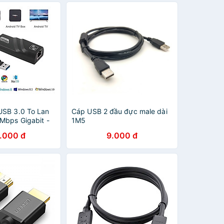
T
SB 3.0 To Lan
Cáp USB 2 đầu đực male dài
Mbps Gigabit -
1M5
AN 3.0 Gigabit -
.000 đ
9.000 đ
ãng