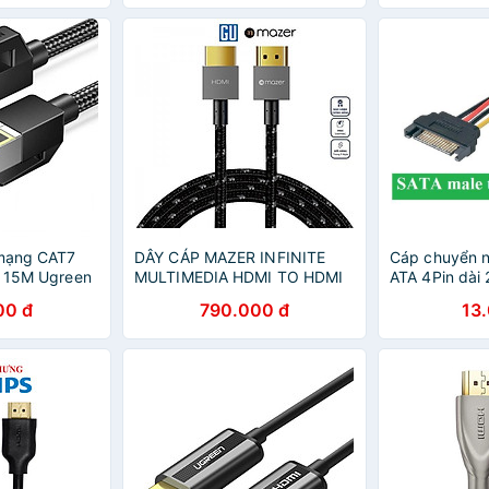
Dài 1.8m Dùng
HÀNG CHÍNH
nh /
àng Nhập Khẩu
 mạng CAT7
DÂY CÁP MAZER INFINITE
Cáp chuyển 
i 15M Ugreen
MULTIMEDIA HDMI TO HDMI
ATA 4Pin dài
 Cat7 Cáp
4K dây cáp Mazer bọc Nylon
00 đ
790.000 đ
13
W150 - HÀNG
bền bỉ và lâu dài Hàng Chính
Hãng