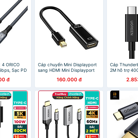
t 4 ORICO
Cáp chuyển Mini Displayport
Cáp Thunderb
Gbps, Sạc PD
sang HDMI Mini Displayport
2M hỗ trợ 4
- Hàng Chính
To HDMI Cáp Chuyển
màu đen Ugr
00 đ
160.000 đ
2.85
Thunderbolt To HDMI - Hàng
US501 Hàng 
Nhập Khẩu - Giao Màu Ngẫu
Nhiên