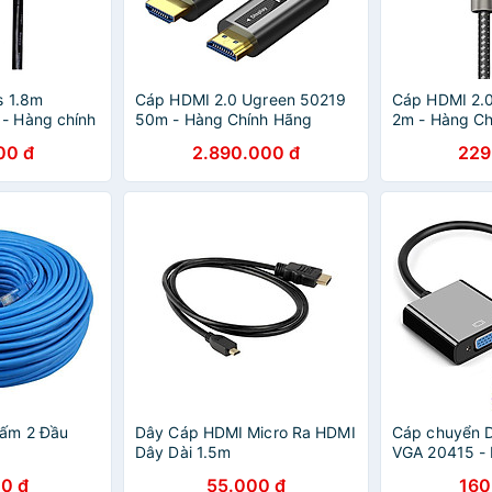
s 1.8m
Cáp HDMI 2.0 Ugreen 50219
Cáp HDMI 2.
- Hàng chính
50m - Hàng Chính Hãng
2m - Hàng Ch
00 đ
2.890.000 đ
229
ấm 2 Đầu
Dây Cáp HDMI Micro Ra HDMI
Cáp chuyển D
Dây Dài 1.5m
VGA 20415 -
Khẩu
0 đ
55.000 đ
160