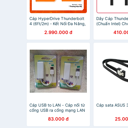
Cáp HyperDrive Thunderbolt
Dây Cáp Thunde
4 (6ft/2m) - Kết Nối Đa Năng,
(Chuẩn Intel) Ch
truyền tải liệu cho MacBook,
Truyền Tải 40Gb
2.990.000 đ
410.0
Laptop và các thiết bị,
100W, Video 4K
HDTB4AC2GL - Hàng Chính
5K 0.7m A3007 
Hãng
Hãng
Cáp USB to LAN - Cáp nối từ
Cáp sata ASUS 
cổng USB ra cổng mạng LAN
- Cáp usb to LAN có dây,
83.000 đ
25.00
màu trắng - Hàng chính hãng