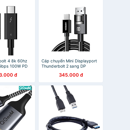
olt 4 8k 60hz
Cáp chuyển Mini Displayport
0Gbps 100W PD
Thunderbolt 2 sang DP
een 60621
Displayport 1.4 Ugreen 80663
3.000 đ
345.000 đ
chính hãng
1.5M 8k60hz 4k144hz
2k240hz Màu Đen Hàng chính
hãng