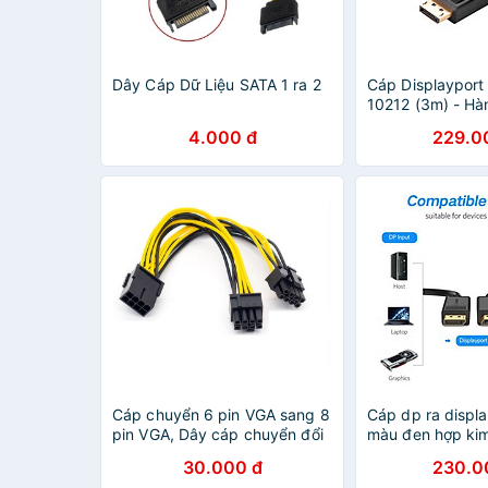
Dây Cáp Dữ Liệu SATA 1 ra 2
Cáp Displayport
10212 (3m) - Hà
Hãng
4.000 đ
229.0
Cáp chuyển 6 pin VGA sang 8
Cáp dp ra displa
pin VGA, Dây cáp chuyển đổi
màu đen hợp ki
nguồn phụ 6 pin sang 8 pin
DisplayPort - Dâ
30.000 đ
230.0
VGA
1.4 8K/60Hz/32