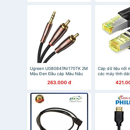
Cáp DP to DP - 
Cho Tivi / Máy Tí
Playstation - H
Ugreen UG80847AV170TK 2M
Cáp dữ liệu nối
Màu Đen Đầu cáp Màu Nâu
các máy tính dà
Cáp chuyển đổi âm thanh
10643 OD5.5mm
263.000 đ
421.0
3.5mm sang 2 cổng RCA -
đồng nguyên N
HÀNG CHÍNH HÃNG
CHÍNH HÃNG