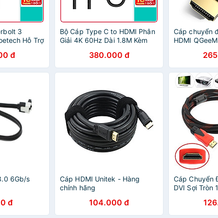
rbolt 3
Bộ Cáp Type C to HDMI Phân
Cáp chuyển đ
oetech Hỗ Trợ
Giải 4K 60Hz Dài 1.8M Kèm
HDMI QGeeM 
ps, Sạc PD
Đầu Chuyển C to HDMI
4K@60Hz (tư
00 đ
380.000 đ
265
 @ 60Hz kép /
Thunderbolt 3 CHOETECH
Thunderbolt 
- Hàng Chính
CH0033-BK - Hàng Chính
Pro,MacBook
Hãng
iMac,Galaxy 
HDMI Type C
Hãng
3.0 6Gb/s
Cáp HDMI Unitek - Hàng
Cáp Chuyển 
chính hãng
DVI Sợi Tròn 
Chính Hãng C
0 đ
104.000 đ
126
(24+1) dài 1.
Ngẫu Nhiên 