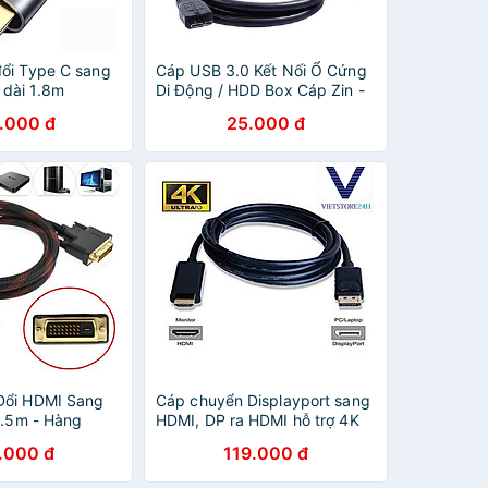
ổi Type C sang
Cáp USB 3.0 Kết Nối Ổ Cứng
dài 1.8m
Di Động / HDD Box Cáp Zin -
ơng thích cổng
Cáp USB 3.0 type-A to micro-
.000 đ
25.000 đ
3) cho iPad
B
 Pro 2018
S9 Note9 S8
-Hàng Chính
Đổi HDMI Sang
Cáp chuyển Displayport sang
1.5m - Hàng
HDMI, DP ra HDMI hỗ trợ 4K
áp HDMI to DVI
30hz/ 1080p 60hz cáp dài
.000 đ
119.000 đ
5m - Giao Màu
1m8
- CÁP HDMI