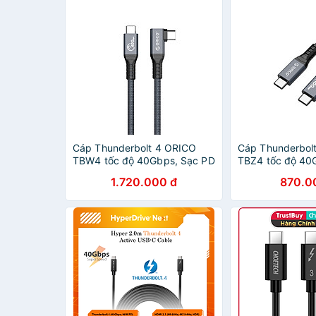
Cáp Thunderbolt 4 ORICO
Cáp Thunderbol
TBW4 tốc độ 40Gbps, Sạc PD
TBZ4 tốc độ 40
100W, 8K 60Hz - Hàng Chính
100W, 8K 60Hz 
1.720.000 đ
870.0
Hãng
Hãng