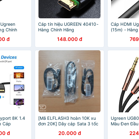
 Ugreen
Cáp tín hiệu UGREEN 40410-
Cáp HDMI Ug
ng Chính
Hàng Chính Hãng
(15m) - Hàng
00 đ
148.000 đ
769
yport 8K 1.4
[Mã ELFLASH3 hoàn 10K xu
Ugreen UG8
m Cáp
đơn 20K] Dây cáp Sata 3 tốc
Màu Đen Đầu
y DisplayPort
độ 6Gb hàng chuẩn bóc máy
Cáp chuyển đ
00 đ
20.000 đ
224
,4Gbps - Dây
- Cáp HDD Sata 3
3.5mm sang 