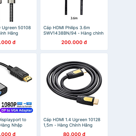
0 Ugreen 50108
Cáp HDMI Philips 3.6m
ính Hãng
SWV1438BN/94 - Hàng chính
hãng
.000 đ
200.000 đ
isplayport to
Cáp HDMI 1.4 Ugreen 10128
 Hàng Nhập
1,5m - Hàng Chính Hãng
.000 đ
80.000 đ