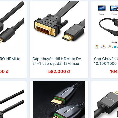
DISPLAYPOR
RO HDMI to
Cáp chuyển đổi HDMI to DVI
Cáp Chuyển U
24+1 cáp dẹt dài 12M màu
10/100/1000 
đen UGREEN HD30141Hd106
Cáp USB to L
00 đ
582.000 đ
164
Hàng chính hãng
Hàng chính h