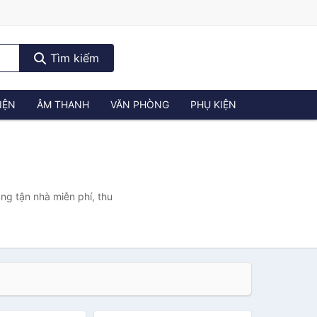
Tìm kiếm
IỆN
ÂM THANH
VĂN PHÒNG
PHỤ KIỆN
ng tận nhà miễn phí, thu