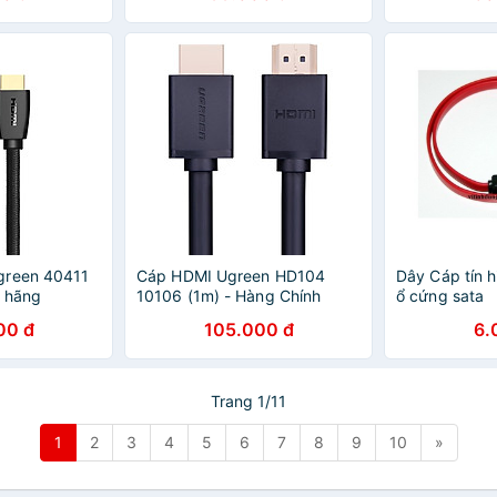
green 40411
Cáp HDMI Ugreen HD104
Dây Cáp tín h
 hãng
10106 (1m) - Hàng Chính
ổ cứng sata
Hãng
00 đ
105.000 đ
6.
Trang 1/11
1
2
3
4
5
6
7
8
9
10
»