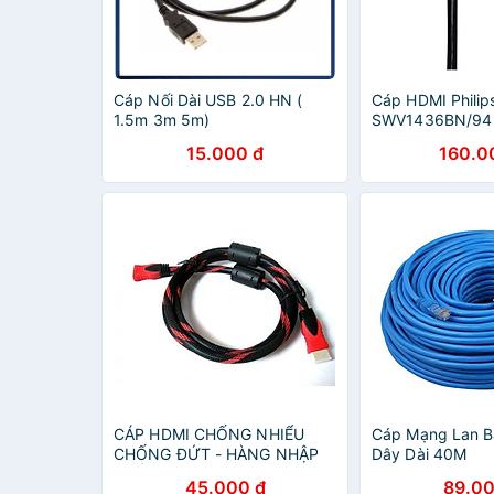
Cáp Nối Dài USB 2.0 HN (
Cáp HDMI Philip
1.5m 3m 5m)
SWV1436BN/94 
hãng
15.000 đ
160.0
CÁP HDMI CHỐNG NHIỂU
Cáp Mạng Lan B
CHỐNG ĐỨT - HÀNG NHẬP
Dây Dài 40M
KHẨU
45.000 đ
89.00