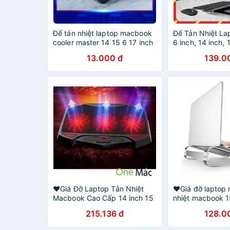
Đế tản nhiệt laptop macbook
Đế Tản Nhiệt L
cooler master 14 15 6 17 inch
6 inch, 14 inch, 
máy tính cho laptop gaming
Macbook Air Pro,
13.000 đ
139.0
MOCADO N19
inch gấp gọn để
❤️Giá Đỡ Laptop Tản Nhiệt
❤️Giá đỡ laptop
Macbook Cao Cấp 14 inch 15
nhiệt macbook 1
6 inch 17 inch 15 inch 13 inch
inch 17 inch 15 
215.136 đ
128.0
Nuoxi 3 chính hãng cao cấp
cấp chắc chắn