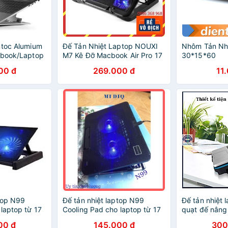
mtoc Alumium
Đế Tản Nhiệt Laptop NOUXI
Nhôm Tản Nhi
cbook/Laptop
M7 Kê Đỡ Macbook Air Pro 17
30*15*60
inch, 15.6 inch, 14 inch, 13
00 đ
269.000 đ
11
inch 5 cánh quạt lớn tản nhiệt
tốt
ptop N99
Đế tản nhiệt laptop N99
Đế tản nhiệt 
laptop từ 17
Cooling Pad cho laptop từ 17
quạt đế nâng
inch trở xuống
khẩu ĐẾ TẢN
00 đ
145.000 đ
300