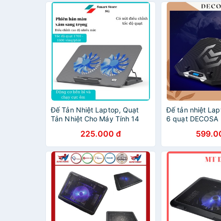
Đế Tản Nhiệt Laptop, Quạt
Đế tản nhiệt La
Tản Nhiệt Cho Máy Tính 14
6 quạt DECOSA
đến 17 inch Loại 2 Quạt Và 6
225.000 đ
599.0
Quạt New