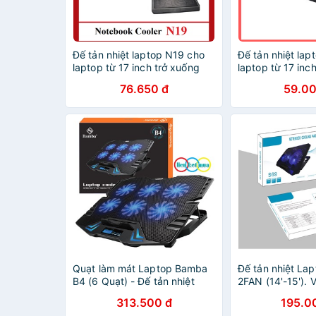
Đế tản nhiệt laptop N19 cho
Đế tản nhiệt lap
laptop từ 17 inch trở xuống
laptop từ 17 inc
76.650 đ
59.00
Quạt làm mát Laptop Bamba
Đế tản nhiệt La
B4 (6 Quạt) - Đế tản nhiệt
2FAN (14'-15').
Laptop
DUY
313.500 đ
195.0