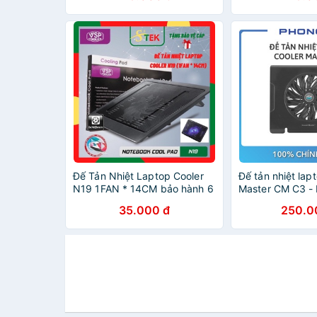
Đế Tản Nhiệt Laptop Cooler
Đế tản nhiệt lap
N19 1FAN * 14CM bảo hành 6
Master CM C3 - 
tháng
tháng
35.000 đ
250.0