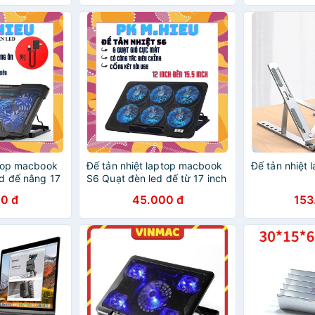
ptop macbook
Đế tản nhiệt laptop macbook
Đế tản nhiệt 
d đế nâng 17
S6 Quạt đèn led đế từ 17 inch
trở xuống
0 đ
45.000 đ
153