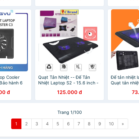
top Cooler
Quạt Tản Nhiệt -- Đế Tản
Đế tản nhiệt 
Bảo hành 6
Nhiệt Laptop S2 - 15.6 inch -
Quạt tản nhiệ
2 Quạt Chắc Chắn, Thiết Kế
00 đ
125.000 đ
73
Đẹp, Bền
Trang 1/100
1
2
3
4
5
6
7
8
9
10
»