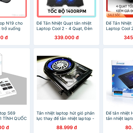
top N19 cho
Đế Tản Nhiệt Quạt tản nhiệt
Đế Tản Nhiệt 
h trở xuống
Laptop Cool 2 - 4 Quạt, Đèn
Laptop Cool 2
Led, Đế Nâng 17 Inch Trở
Led, Đế Nâng
0 đ
339.000 đ
345
Xuống
Xuống
ptop S69
Tản nhiệt laptop hút gió phản
Đế tản nhiệt 
 VI TÍNH QUỐC
lực thay đế tản nhiệt laptop -
tản nhiệt lap
Bảo hành 6 tháng F720SPAZ
00 đ
88.999 đ
80