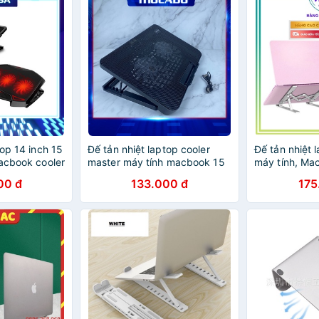
top 14 inch 15
Đế tản nhiệt laptop cooler
Đế tản nhiệt 
macbook cooler
master máy tính macbook 15
máy tính, Ma
6 quạt LUVIBA
6 inch 17 inch N99 MOCADO
inch 15 6 inc
00 đ
133.000 đ
175
TN99
nhôm gấp gọn
Vinbuy