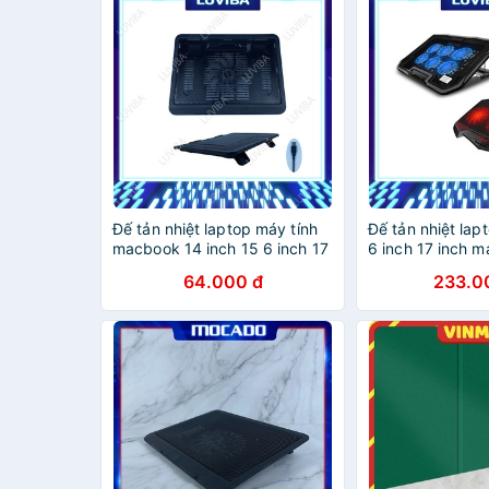
Đế tản nhiệt laptop máy tính
Đế tản nhiệt lap
macbook 14 inch 15 6 inch 17
6 inch 17 inch 
inch LUVIBA TN19
master gaming 
64.000 đ
233.0
NUO 01