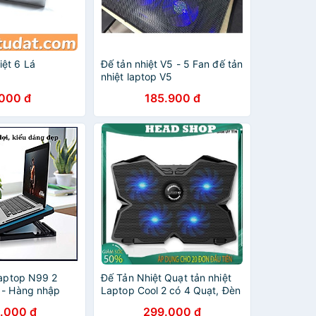
ệt 6 Lá
Đế tản nhiệt V5 - 5 Fan đế tản
nhiệt laptop V5
.000 đ
185.900 đ
laptop N99 2
Đế Tản Nhiệt Quạt tản nhiệt
 - Hàng nhập
Laptop Cool 2 có 4 Quạt, Đèn
 NHIỆT LAPTOP
Led, Đế Nâng 17 Inch Trở
.000 đ
299.000 đ
Xuống HEAD SHOP