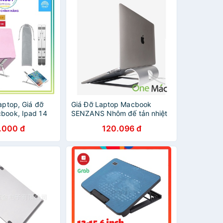
laptop, Giá đỡ
Giá Đỡ Laptop Macbook
cbook, Ipad 14
SENZANS Nhôm đế tản nhiệt
h 17 inch hợp kim
cho máy tính 14 inch 15 6
.000 đ
120.096 đ
, kệ đế laptop
inch, 17 inch, 13 inch để bàn