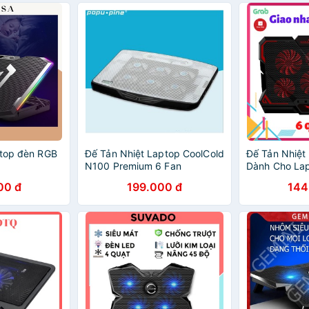
ptop đèn RGB
Đế Tản Nhiệt Laptop CoolCold
Đế Tản Nhiệt
N100 Premium 6 Fan
Dành Cho Lap
Đến 17.6 Inch
00 đ
199.000 đ
144