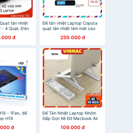
Quạt tản nhiệt
Đế tản nhiệt Laptop Coputa
 - 4 Quạt, Đèn
quạt tản nhiệt làm mát cao
 17 Inch Trở
cấp 6 cấp độ
.000 đ
250.000 đ
H19 - 1Fan, đế
Đế Tản Nhiệt Laptop Nhôm
top H19
Gấp Gọn Kê Đỡ Macbook Air
13 inch, 14 inch, 15.6 inch, 17
.000 đ
109.000 đ
inch để bàn tùy chỉnh 6 cấp