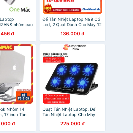
 Laptop
Đế Tản Nhiệt Laptop N99 Có
NZANS nhôm cao
Led, 2 Quạt Dành Cho Máy 12
áy tính 15 6
inch Đến 15 Inch
.456 đ
136.000 đ
 13 inch, 17 inch
trọng
ook Nhôm 14
Quạt Tản Nhiệt Laptop, Đế
h, 17 inch Tản
Tản Nhiệt Laptop Cho Máy
13 inch, 12 inch
Tính 14 inch Đến 17 inch Quạt
.000 đ
225.000 đ
h 5 Kích Thước
Mạnh Êm Có Nhiều Loại 2
Quạt Đến 6 Quạt