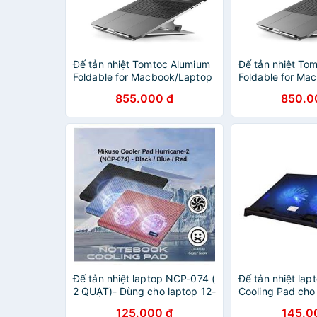
Đế tản nhiệt Tomtoc Alumium
Đế tản nhiệt To
Foldable for Macbook/Laptop
Foldable for Ma
11" 15.6 inch
11" 15.6 inch
855.000 đ
850.0
Đế tản nhiệt laptop NCP-074 (
Đế tản nhiệt la
2 QUẠT)- Dùng cho laptop 12-
Cooling Pad cho 
> 15.6 inch
inch trở xuống
125.000 đ
145.0