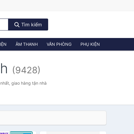
Tìm kiếm
IỆN
ÂM THANH
VĂN PHÒNG
PHỤ KIỆN
ch
(9428)
 nhất, giao hàng tận nhà