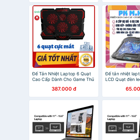
Đế Tản Nhiệt Laptop 6 Quạt
Đế tản nhiệt la
Cao Cấp Dành Cho Game Thủ
LCD Quạt đèn le
Phù Hợp Máy Từ 14 - 17.6
inch trở xuống
387.000 đ
65.00
Inch