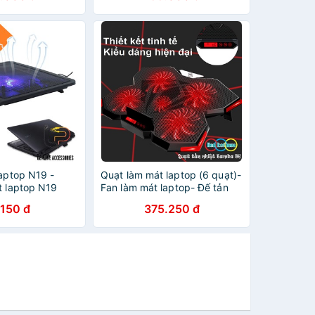
laptop N19 -
Quạt làm mát laptop (6 quạt)-
t laptop N19
Fan làm mát laptop- Đế tản
nhiệt laptop B6
.150 đ
375.250 đ