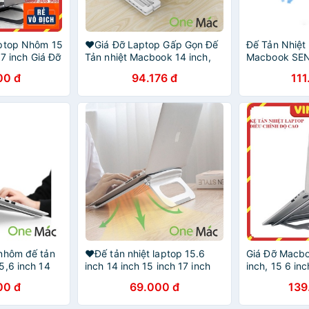
aptop Nhôm 15
❤️Giá Đỡ Laptop Gấp Gọn Đế
Đế Tản Nhiệt
17 inch Giá Đỡ
Tản nhiệt Macbook 14 inch,
Macbook SE
 12 inch, 13
15 6 inch, 17 inch, 13 inch có
cấp, giá đỡ m
00 đ
94.176 đ
111
 bàn
điều chỉnh rộng cao thông
inch, 14 inch,
minh
để bàn sang 
 nhôm đế tản
❤️Đế tản nhiệt laptop 15.6
Giá Đỡ Macb
5,6 inch 14
inch 14 inch 15 inch 17 inch
inch, 15 6 inc
inch chữ U cao
13 inch 12 inch giá đỡ
Nhiệt Laptop 
00 đ
69.000 đ
139
macbook gấp gọn điều chỉnh
Gấp Gọn Chỉn
độ cao