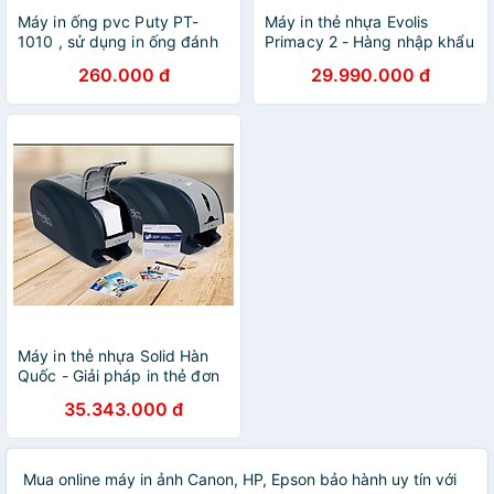
Máy in ống pvc Puty PT-
Máy in thẻ nhựa Evolis
1010 , sử dụng in ống đánh
Primacy 2 - Hàng nhập khẩu
dấu dây điện ( hàng nhập
260.000 đ
29.990.000 đ
khẩu)
Máy in thẻ nhựa Solid Hàn
Quốc - Giải pháp in thẻ đơn
giản, dễ dàng cho người
35.343.000 đ
dùng - Hàng chính hãng
Mua online máy in ảnh Canon, HP, Epson bảo hành uy tín với