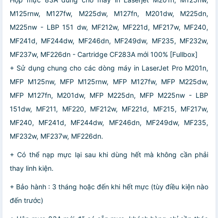
M125rnw, M127fw, M225dw, M127fn, M201dw, M225dn,
M225nw - LBP 151 dw, MF212w, MF221d, MF217w, MF240,
MF241d, MF244dw, MF246dn, MF249dw, MF235, MF232w,
MF237w, MF226dn - Cartridge CF283A mới 100% [Fullbox]
+ Sử dụng chung cho các dòng máy in LaserJet Pro M201n,
MFP M125nw, MFP M125rnw, MFP M127fw, MFP M225dw,
MFP M127fn, M201dw, MFP M225dn, MFP M225nw - LBP
151dw, MF211, MF220, MF212w, MF221d, MF215, MF217w,
MF240, MF241d, MF244dw, MF246dn, MF249dw, MF235,
MF232w, MF237w, MF226dn.
+ Có thể nạp mực lại sau khi dùng hết mà không cần phải
thay linh kiện.
+ Bảo hành : 3 tháng hoặc đến khi hết mực (tùy điều kiện nào
đến trước)