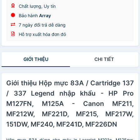
Chất lượng, Uy tín
Bảo hành
Array
7 ngày đổi trả dễ dàng
Hỗ trợ xuất hóa đơn đỏ
GIỚI THIỆU
CHI TIẾT
Giới thiệu Hộp mực 83A / Cartridge 137
/ 337 Legend nhập khẩu - HP Pro
M127FN, M125A - Canon MF211,
MF212W, MF221D, MF215, MF217W,
151DW, MF240, MF241D, MF226DN
Hộp mực 83A dùng cho máy in Laserjet M201n, M125nw,