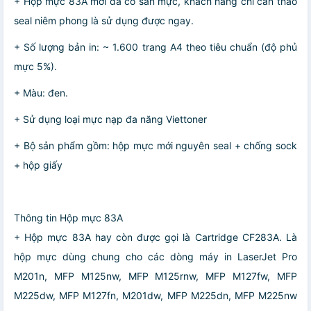
+ Hộp mực 83A mới đã có sẵn mực, khách hàng chỉ cần tháo
seal niêm phong là sử dụng được ngay.
+ Số lượng bản in: ~ 1.600 trang A4 theo tiêu chuẩn (độ phủ
mực 5%).
+ Màu: đen.
+ Sử dụng loại mực nạp đa năng Viettoner
+ Bộ sản phẩm gồm: hộp mực mới nguyên seal + chống sock
+ hộp giấy
Thông tin Hộp mực 83A
+ Hộp mực 83A hay còn được gọi là Cartridge CF283A. Là
hộp mực dùng chung cho các dòng máy in LaserJet Pro
M201n, MFP M125nw, MFP M125rnw, MFP M127fw, MFP
M225dw, MFP M127fn, M201dw, MFP M225dn, MFP M225nw