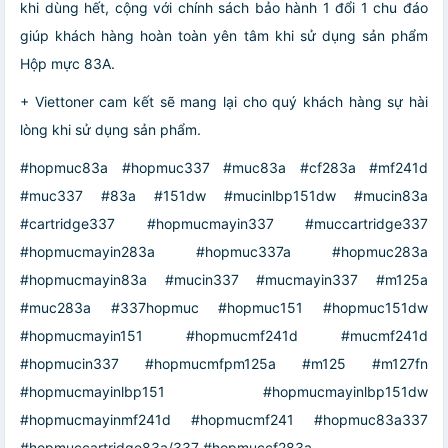
khi dùng hết, cộng với chính sách bảo hành 1 đổi 1 chu đáo
giúp khách hàng hoàn toàn yên tâm khi sử dụng sản phẩm
Hộp mực 83A.
+ Viettoner cam kết sẽ mang lại cho quý khách hàng sự hài
lòng khi sử dụng sản phẩm.
#hopmuc83a #hopmuc337 #muc83a #cf283a #mf241d
#muc337 #83a #151dw #mucinlbp151dw #mucin83a
#cartridge337 #hopmucmayin337 #muccartridge337
#hopmucmayin283a #hopmuc337a #hopmuc283a
#hopmucmayin83a #mucin337 #mucmayin337 #m125a
#muc283a #337hopmuc #hopmuc151 #hopmuc151dw
#hopmucmayin151 #hopmucmf241d #mucmf241d
#hopmucin337 #hopmucmfpm125a #m125 #m127fn
#hopmucmayinlbp151 #hopmucmayinlbp151dw
#hopmucmayinmf241d #hopmucmf241 #hopmuc83a337
#hopmuccartridge83a/337 #hopmuccf283a