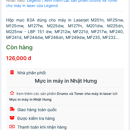
Nhãn hiệu:
Legend
|
Xem thêm các sản phẩm Drums và Toner
cho máy in laser của Legend
Hộp mực 83A dùng cho máy in Laserjet M201n, M125nw,
M125rnw, M127fw, M225dw, M127fn, M201dw, M225dn,
M225nw - LBP 151 dw, MF212w, MF221d, MF217w, MF240,
MF241d, MF244dw, MF246dn, MF249dw, MF235, MF232...
Còn hàng
126,000 đ
Nhà phân phối:
Mực in máy in Nhật Hưng
Xem thêm các sản phẩm
Drums và Toner cho máy in laser
bởi
Mực in máy in Nhật Hưng
Giao hàng toàn quốc
Được kiểm tra hàng
Thanh toán khi nhận hàng