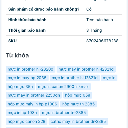
Sản phẩm có được bảo hành không?
Có
Hình thức bảo hành
Tem bảo hành
Thời gian bảo hành
3 Tháng
SKU
8702496678288
Từ khóa
mực in brother hl-2320d
mực máy in brother hl-l2321d
mực in máy hp 2035
mực in brother hl-l2321d
mực in
hộp mực 35a
mực in canon 2900 inkmax
mực máy in brother 2250dn
hộp mực 05a
hộp mực máy in hp p1006
hộp mực tn 2385
mực in hp 103a
mực in brother tn-2385
hộp mực canon 328
catric máy in brother dr-2385