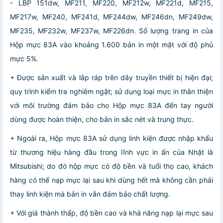
- LBP 151dw, MF211, MF220, MF212w, MF221d, MF215,
MF217w, MF240, MF241d, MF244dw, MF246dn, MF249dw,
MF235, MF232w, MF237w, MF226dn. Số lượng trang in của
Hộp mực 83A vào khoảng 1.600 bản in một mặt với độ phủ
mực 5%.
+ Được sản xuất và lắp ráp trên dây truyền thiết bị hiện đại;
quy trình kiểm tra nghiêm ngặt; sử dụng loại mực in thân thiện
với môi trường đảm bảo cho Hộp mực 83A đến tay người
dùng được hoàn thiện, cho bản in sắc nét và trung thực.
+ Ngoài ra, Hộp mực 83A sử dụng linh kiện được nhập khẩu
từ thương hiệu hàng đầu trong lĩnh vực in ấn của Nhật là
Mitsubishi; do đó hộp mực có độ bền và tuổi thọ cao, khách
hàng có thể nạp mực lại sau khi dùng hết mà không cần phải
thay linh kiện mà bản in vẫn đảm bảo chất lượng.
+ Với giá thành thấp, độ bền cao và khả năng nạp lại mực sau