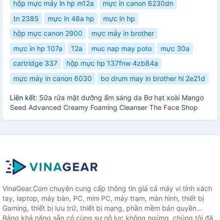
hộp mực máy in hp m12a
mực in canon 6230dn
tn 2385
mực in 48a hp
mực in hp
hộp mực canon 2900
mực máy in brother
mực in hp 107a
12a
muc nap may poto
mực 30a
cartridge 337
hộp mực hp 137fnw 4zb84a
mực máy in canon 6030
bo drum may in brother hl 2e21d
Liên kết:
Sữa rửa mặt dưỡng ẩm sáng da Bơ hạt xoài Mango
Seed Advanced Creamy Foaming Cleanser The Face Shop
VinaGear.Com chuyên cung cấp thông tin giá cả máy vi tính xách
tay, laptop, máy bàn, PC, mini PC, máy trạm, màn hình, thiết bị
Gaming, thiết bị lưu trữ, thiết bị mạng, phần mềm bản quyền...
Bằng khả năng sẵn có cùng sự nỗ lực không ngừng, chúng tôi đã