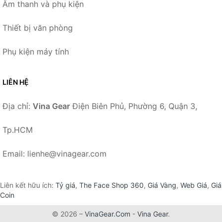
Âm thanh và phụ kiện
Thiết bị văn phòng
Phụ kiện máy tính
LIÊN HỆ
Địa chỉ:
Vina Gear
Điện Biên Phủ, Phường 6, Quận 3,
Tp.HCM
Email: lienhe@vinagear.com
Liên kết hữu ích:
Tỷ giá
,
The Face Shop 360
,
Giá Vàng
,
Web Giá
,
Giá
Coin
© 2026 –
VinaGear.Com
-
Vina Gear
.