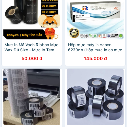
Mực In Mã Vạch Ribbon Mực
Hộp mực máy in canon
Wax Đủ Size - Mực In Tem
6230dn (Hộp mực in có mực
Nhãn
CBT-CE278)
50.000 đ
145.000 đ