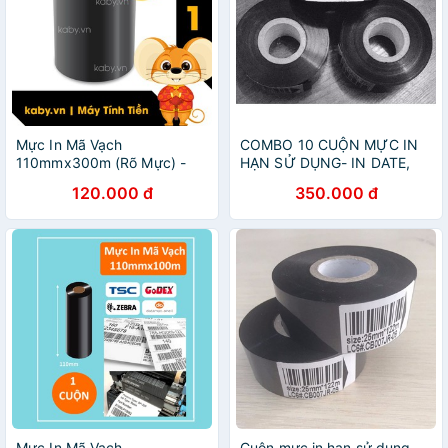
Mực In Mã Vạch
COMBO 10 CUỘN MỰC IN
110mmx300m (Rõ Mực) -
HẠN SỬ DỤNG- IN DATE,
Mực In Tem Nhãn
CUỘN MỰC IN DATE, MỰC
120.000 đ
350.000 đ
IN DATE
Mực In Mã Vạch
Cuộn mực in hạn sử dụng,