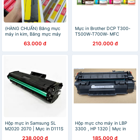
(HÀNG CHUẨN) Băng mực
Mực in Brother DCP T300-
máy in kim, Băng mực máy
T500W-T700W- MFC
in LQ310, LX310
T800W- mực in chính hãng
63.000 đ
210.000 đ
Hộp mực in Samsung SL
Hộp mực cho máy in LBP
M2020 2070 | Mực in D111S
3300 , HP 1320 | Mực in
Chất lượng cao
49A / 308
238.000 đ
185.000 đ