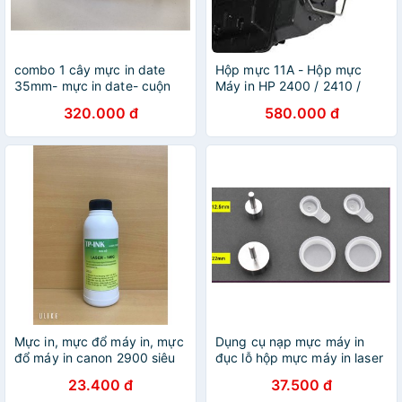
combo 1 cây mực in date
Hộp mực 11A - Hộp mực
35mm- mực in date- cuộn
Máy in HP 2400 / 2410 /
mực in hạn sử dụng 35mm-
2420 - Mực in Canon 310
320.000 đ
580.000 đ
8 cuộn 1 cây
cho máy in .CANON 3410 /
3460...
Mực in, mực đổ máy in, mực
Dụng cụ nạp mực máy in
đổ máy in canon 2900 siêu
đục lỗ hộp mực máy in laser
đậm siêu nét thương hiệu
và nút đậy mực
23.400 đ
37.500 đ
TP-ink 140g