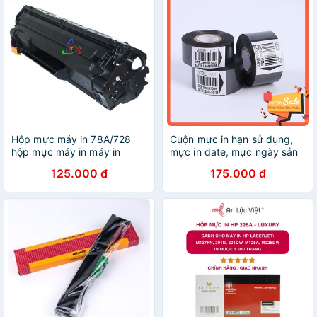
Hộp mực máy in 78A/728
Cuộn mực in hạn sử dụng,
hộp mực máy in máy in
mực in date, mực ngày sản
HPLaserjet P1566/
xuất - mực máy indate DY 8,
125.000 đ
175.000 đ
P1606DN
HP 241