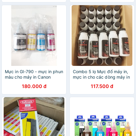
Mực in GI-790 - mực in phun
Combo 5 lọ Mực đổ máy in,
màu cho máy in Canon
mực in cho các dòng máy in
G1000 / G2000 / G1010 /
2900,3300,3050....
180.000 đ
117.500 đ
G2010
400,2035,2055,402