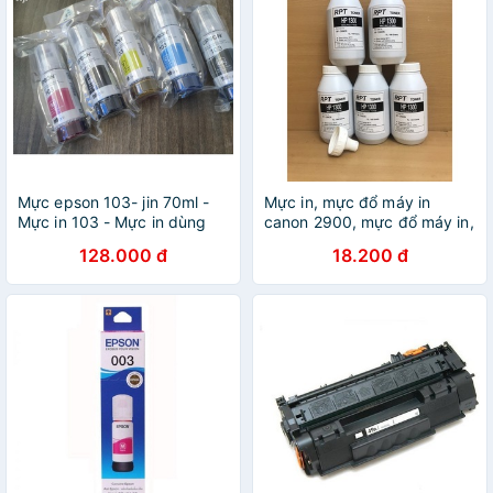
Mực epson 103- jin 70ml -
Mực in, mực đổ máy in
Mực in 103 - Mực in dùng
canon 2900, mực đổ máy in,
cho máy in Epson
siêu đậm, siêu nét thương
128.000 đ
18.200 đ
L1110/L3110 dòng châu âu
hiệu RPT 140g