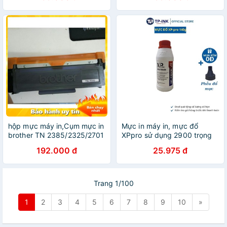
hộp mực máy in,Cụm mực in
Mực in máy in, mực đổ
brother TN 2385/2325/2701
XPpro sử dụng 2900 trọng
(NK)
lượng 140gr
192.000 đ
25.975 đ
Trang 1/100
1
2
3
4
5
6
7
8
9
10
»