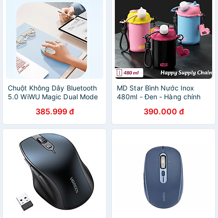
Chuột Không Dây Bluetooth
MD Star Bình Nước Inox
5.0 WiWU Magic Dual Mode
480ml - Đen - Hàng chính
- Sạc USB C, cho MacBook /
hãng
385.999 đ
390.000 đ
Laptop có hiển thị đèn led,
Kết Nối 2.4G, Độ nhạy
1200DPI không độ trễ -
Hàng nhập khẩu