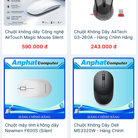
Chuột không dây Công nghệ
Chuột Không Dây A4Tech
AirTouch Magic Mouse Silent
G3-280A - Hàng Chính Hãng
Click Êm Ái WiWU WM103 -
590.000 đ
243.000 đ
Bluetooth 5.1 | Sạc Type-C |
Silent Click | 3 Mức DPI –
Tương Thích MacBook iPad
Windows Android - hàng
nhập khẩu
Chuột máy tính không dây
Chuột Không Dây Dell
Newmen F600S (Silent
MS3320W - Hàng Chính
switch & 2.4 Ghz),
Hãng