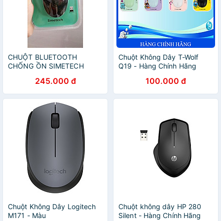
CHUỘT BLUETOOTH
Chuột Không Dây T-Wolf
CHỐNG ỒN SIMETECH
Q19 - Hàng Chính Hãng
V7100B - HÀNG CHÍNH
245.000 đ
100.000 đ
HÃNG GIAO MÀU NGẪU
NHIÊN
Chuột Không Dây Logitech
Chuột không dây HP 280
M171 - Màu
Silent - Hàng Chính Hãng