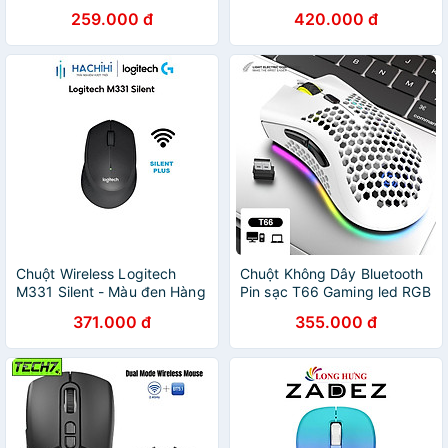
259.000 đ
420.000 đ
Chuột Wireless Logitech
Chuột Không Dây Bluetooth
M331 Silent - Màu đen Hàng
Pin sạc T66 Gaming led RGB
chính hãng
đa kết nối Cổng sạc TypeC
371.000 đ
355.000 đ
chống mỏi cổ tay cho máy
tính laptophàng nhập khẩu