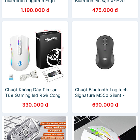
bluetooth Logitech Ergo
Bluetooh Pin sạc XYH20
Trackball M575s - Bảo Hành
trong suốt , Chống ồn , đa
1.190.000 đ
475.000 đ
12 tháng Hàng chính hãng
kết nối nhiều thiết bị hàng
nhập khẩu
Chuột Không Dây Pin sạc
Chuột Bluetooth Logitech
T69 Gaming led RGB Cổng
Signature M550 Silent -
sạc TypeC chống mỏi cổ tay
Hàng Chính Hãng
330.000 đ
690.000 đ
cho máy tính laptop hàng
nhập khẩu