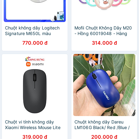
Chuột không dây Logitech
Mofii Chuột Không Dây M20
Signature M650L màu
- Hồng 60019048 - Hàng
trắng- Hàng chính hãng
chính hãng
770.000 đ
314.000 đ
Chuột vi tính không dây
Chuột không dây Dareu
Xiaomi Wireless Mouse Lite
LM106G Black/ Red /Blue /
BHR6099GL XMWXSB01YM
Pink / White - Bảo hành 24
319.000 đ
200.000 đ
- Hàng chính hãng
tháng Hàng Chính Hãng