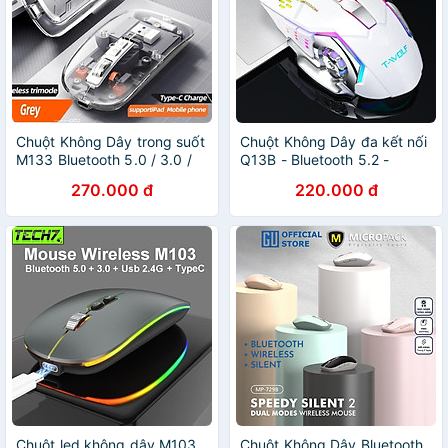
Chuột Không Dây trong suốt
Chuột Không Dây đa kết nối
M133 Bluetooth 5.0 / 3.0 /
Q13B - Bluetooth 5.2 -
USB 2.4G - chống ồn - Pin
Wireless USB 2.4ghz - Pin
270.000 đ
220.000 đ
sạc TypeC - kết nối đa thiết
sạc - chống ồn - hàng nhập
bị hàng nhập khẩu
khẩu
Chuột led không dây M103
Chuột Không Dây Bluetooth