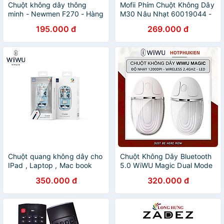
Chuột không dây thông
Mofii Phím Chuột Không Dây
minh - Newmen F270 - Hàng
M30 Nâu Nhạt 60019044 -
Chính Hãng
Hàng chính hãng
195.000 đ
269.000 đ
Chuột quang không dây cho
Chuột Không Dây Bluetooth
IPad , Laptop , Mac book
5.0 WiWU Magic Dual Mode
chính hãng WI WU Mouse
- Sạc USB C, cho
350.000 đ
320.000 đ
Crystal WM105 thiết kế
MacBook/Laptop, Kết Nối
trong suốt lộ cơ - hàng chính
2.4G, Độ nhạy 1200DPI
hãng
không độ trễ - Hàng nhập
khẩu