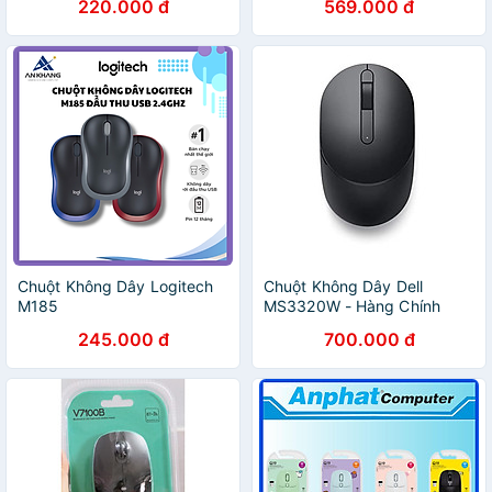
220.000 đ
569.000 đ
Black.NEW V1 - Hàng chính
hãng
Chuột Không Dây Logitech
Chuột Không Dây Dell
M185
MS3320W - Hàng Chính
Hãng
245.000 đ
700.000 đ