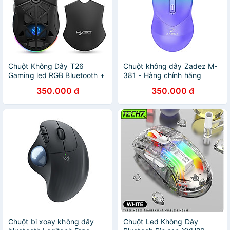
Chuột Không Dây T26
Chuột không dây Zadez M-
Gaming led RGB Bluetooth +
381 - Hàng chính hãng
Usb2.4G Pin sạc cổng
350.000 đ
350.000 đ
TypeC chống mỏi cổ tay cho
máy tính laptop hàng nhập
khẩu
Chuột bi xoay không dây
Chuột Led Không Dây