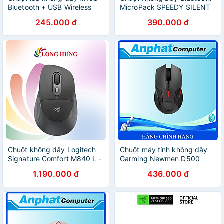
Bluetooth + USB Wireless
MicroPack SPEEDY SILENT
2.4G - Pin sạc cổng typeC -
2 MP-729B Độ Phân Giải
245.000 đ
390.000 đ
Chống ồn cho máy tính hàng
1600CPI Phím Bấm Không
nhập khẩu
Ồn BT5.0 Hàng Chính Hãng
Chuột không dây Logitech
Chuột máy tính không dây
Signature Comfort M840 L -
Garming Newmen D500
Hàng chính hãng
(Dual Mode BT5.0 & 2.4
1.190.000 đ
436.000 đ
Ghz) - Xám-Đen - Hàng
chính hãng