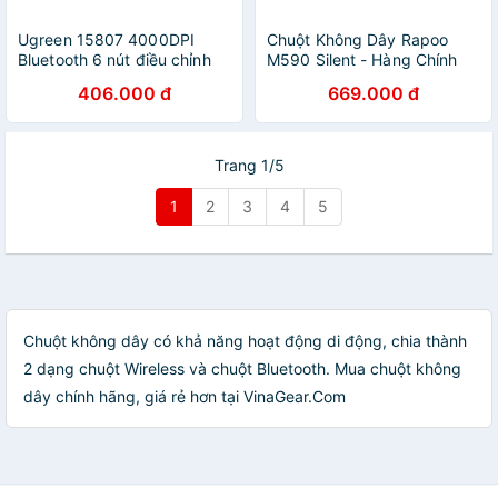
Ugreen 15807 4000DPI
Chuột Không Dây Rapoo
Bluetooth 6 nút điều chỉnh
M590 Silent - Hàng Chính
kiểu dáng Công thái học
hãng
406.000 đ
669.000 đ
Màu Xanh Chuột không dây
+ BT Không kèm Pin AA
MU101 20015807 - Hàng
chính hãng
Trang 1/5
1
2
3
4
5
Chuột không dây có khả năng hoạt động di động, chia thành
2 dạng chuột Wireless và chuột Bluetooth. Mua chuột không
dây chính hãng, giá rẻ hơn tại VinaGear.Com