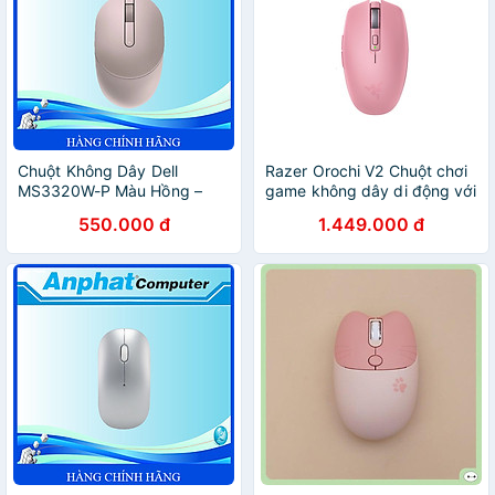
Chuột Không Dây Dell
Razer Orochi V2 Chuột chơi
MS3320W-P Màu Hồng –
game không dây di động với
Hàng Chính Hãng
thời lượng pin lên tới 950 giờ
550.000 đ
1.449.000 đ
Hàng nhập khẩu