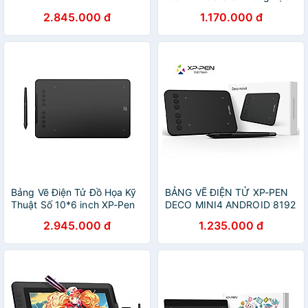
TRỢ CẢM ỨNG NGHIÊNG
Nhấn 8192 Chơi OSU, Ký
2.845.000 đ
1.170.000 đ
(KÈM GĂNG TAY HỌA SĨ VÀ
Tên Điện Tử - Hàng Chính
MIẾNG FILM BẢO VỆ) -
Hãng
HÀNG CHÍNH HÃNG
Bảng Vẽ Điện Tử Đồ Họa Kỹ
BẢNG VẼ ĐIỆN TỬ XP-PEN
Thuật Số 10*6 inch XP-Pen
DECO MINI4 ANDROID 8192
Deco 01 V3 - Hàng Nhập
MỨC LỰC NHẤN KÈM BỦT
2.945.000 đ
1.235.000 đ
Khẩu
VẼ KHÔNG SẠC P05D -
HÀNG CHÍNH HÃNG