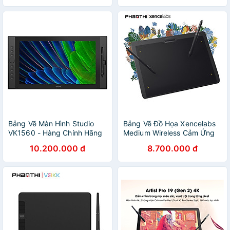
Stylus Và Túi Đựng Cao Cấp
- Hàng Chính Hãng
Bảng Vẽ Màn Hình Studio
Bảng Vẽ Đồ Họa Xencelabs
VK1560 - Hàng Chính Hãng
Medium Wireless Cảm Ứng
Nghiêng Kèm 2 Bút Stylus
10.200.000 đ
8.700.000 đ
Và Túi Đựng Cao Cấp - Hàng
Chính Hãng