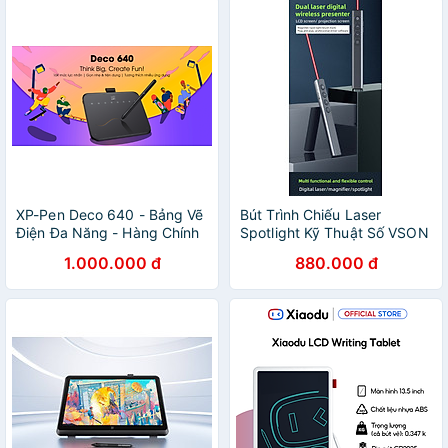
XP-Pen Deco 640 - Bảng Vẽ
Bút Trình Chiếu Laser
Điện Đa Năng - Hàng Chính
Spotlight Kỹ Thuật Số VSON
Hãng
N39M sử dụng được tivi và
1.000.000 đ
880.000 đ
bảng tương tác -Tương
Thích mọi hệ điều hành -
Hàng nhập khẩu