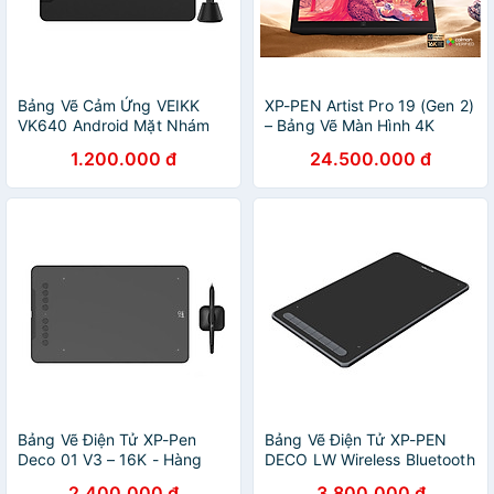
Bảng Vẽ Cảm Ứng VEIKK
XP-PEN Artist Pro 19 (Gen 2)
VK640 Android Mặt Nhám
– Bảng Vẽ Màn Hình 4K
Mô Phỏng Giấy Vẽ - Hàng
Chuẩn Màu Calman Verified
1.200.000 đ
24.500.000 đ
Chính Hãng
- Hàng Chính Hãng
Bảng Vẽ Điện Tử XP-Pen
Bảng Vẽ Điện Tử XP-PEN
Deco 01 V3 – 16K - Hàng
DECO LW Wireless Bluetooth
Chính Hãng
Chip X3 Kết Nối IOS,
2.400.000 đ
3.800.000 đ