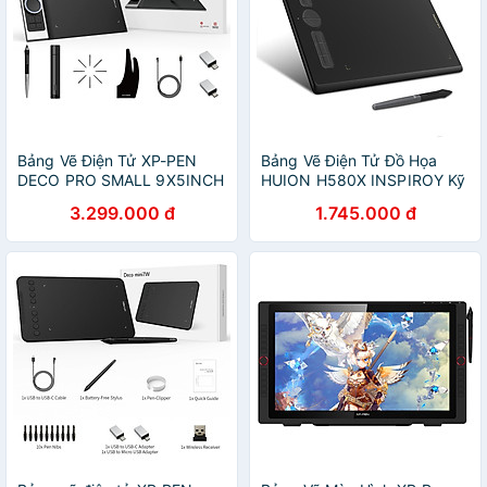
Bảng Vẽ Điện Tử XP-PEN
Bảng Vẽ Điện Tử Đồ Họa
DECO PRO SMALL 9X5INCH
HUION H580X INSPIROY Kỹ
8192 Lực Nhấn Tương Thích
Thuật Số Kèm Bút Vẽ PW100
3.299.000 đ
1.745.000 đ
Thiết Bị Di Động ANDROID
- Hàng Nhập Khẩu
(KÈM GĂNG TAY) - Hàng
Chính Hãng