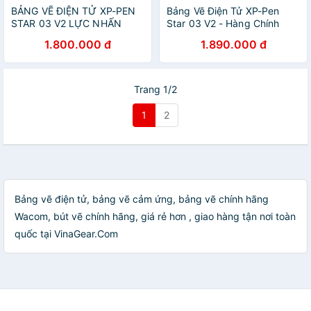
BẢNG VẼ ĐIỆN TỬ XP-PEN
Bảng Vẽ Điện Tử XP-Pen
STAR 03 V2 LỰC NHẤN
Star 03 V2 - Hàng Chính
8192 BÚT STYLUS KHÔNG
Hãng
1.800.000 đ
1.890.000 đ
SẠC - HÀNG CHÍNH HÃNG
Trang 1/2
1
2
Bảng vẽ điện tử, bảng vẽ cảm ứng, bảng vẽ chính hãng
Wacom, bút vẽ chính hãng, giá rẻ hơn , giao hàng tận nơi toàn
quốc tại VinaGear.Com