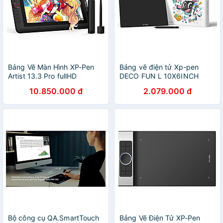
Bảng Vẽ Màn Hình XP-Pen
Bảng vẽ điện tử Xp-pen
Artist 13.3 Pro fullHD
DECO FUN L 10X6INCH
91%Adobe RGB Lực Nhấn
ANDROID cảm ứng nghiêng
10.850.000 đ
2.079.000 đ
8192 Cảm Ứng Nghiêng
- Hàng chính hãng
(Kèm Găng Tay Họa Sĩ Và
Đế Nghiêng) - Hàng Chính
Hãng
Bộ công cụ QA.SmartTouch
Bảng Vẽ Điện Tử XP-Pen