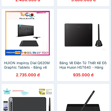
Android - Hàng Chính Hãng
HUION inspiroy Dial Q620M
Bảng Vẽ Điện Tử Thiết Kế Đồ
Graphic Tablets - Bảng vẽ
Họa Huion HST640 - Hàng
Cảm ứng - Hàng chính hãng
Nhập Khẩu
2.735.000 đ
935.000 đ