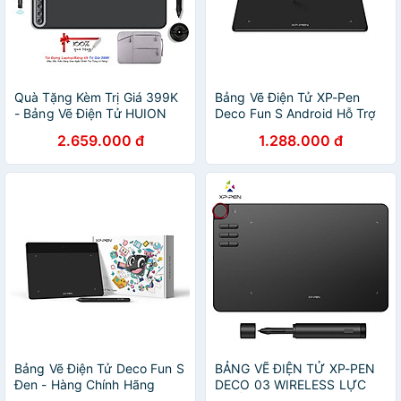
Quà Tặng Kèm Trị Giá 399K
Bảng Vẽ Điện Tử XP-Pen
- Bảng Vẽ Điện Tử HUION
Deco Fun S Android Hỗ Trợ
iQ620M Kết Nối Không Dây
Cảm ứng Nghiêng kèm Bút
2.659.000 đ
1.288.000 đ
Wireless 2.4G(hỗ trợ Android
Vẽ Không Sạc P01 - Hàng
và máy tính) - Hàng Chính
Chính Hãng
Hãng Huionl Dial Q620M
Graphic Drawing Tablet
266PPS Wireless Connection
Digital Pen Tablet with Dial
for PC and Android
Bảng Vẽ Điện Tử Deco Fun S
BẢNG VẼ ĐIỆN TỬ XP-PEN
Đen - Hàng Chính Hãng
DECO 03 WIRELESS LỰC
NHẤN 8192 NÚT XOAY DIAL