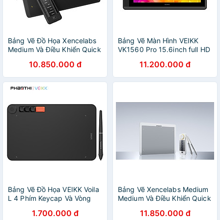
Bảng Vẽ Đồ Họa Xencelabs
Bảng Vẽ Màn Hình VEIKK
Medium Và Điều Khiển Quick
VK1560 Pro 15.6inch full HD
Keys Wireless Cảm Ứng
Vòng Dial 92%NTSC - Hàng
10.850.000 đ
11.200.000 đ
Nghiêng Kèm 2 Bút Stylus
Chính Hãng
Và Túi Đựng Cao Cấp - Hàng
Chính Hãng
Bảng Vẽ Đồ Họa VEIKK Voila
Bảng Vẽ Xencelabs Medium
L 4 Phím Keycap Và Vòng
Medium Và Điều Khiển Quick
Dial - Hàng Chính Hãng
Keys SE Trắng Wireless Cảm
1.700.000 đ
11.850.000 đ
Ứng Nghiêng Kèm 2 Bút