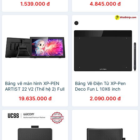
1.539.000 đ
4.845.000 đ
BỀ MẶT CHỐNG XƯỚC
(KÈM GĂNG TAY HỌA SĨ) -
HÀNG CHÍNH HÃNG
Bảng vẽ màn hình XP-PEN
Bảng Vẽ Điện Tử XP-Pen
ARTIST 22 V2 (Thế hệ 2) Full
Deco Fun L 10X6 inch
HD cảm ứng nghiêng, kết
Android Hỗ Trợ Cảm ứng
19.635.000 đ
2.090.000 đ
nối TYPE C - Hàng chính
Nghiêng kèm Bút Vẽ Không
hãng
Sạc P01 - Hàng Chính Hãng