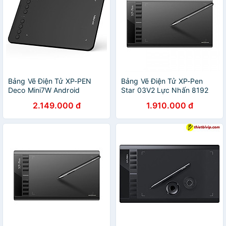
Tablets Signature Drawing
Pad Phone Connectivity
Chorm OS Androi
Bảng Vẽ Điện Tử XP-PEN
Bảng Vẽ Điện Tử XP-Pen
Deco Mini7W Android
Star 03V2 Lực Nhấn 8192
Wireless Hỗ Trợ Cảm Ứng
Bút Stylus Không Sạc 8
2.149.000 đ
1.910.000 đ
Nghiêng - Hàng Chính Hãng
Phím Tắt - Hàng Chính Hãng