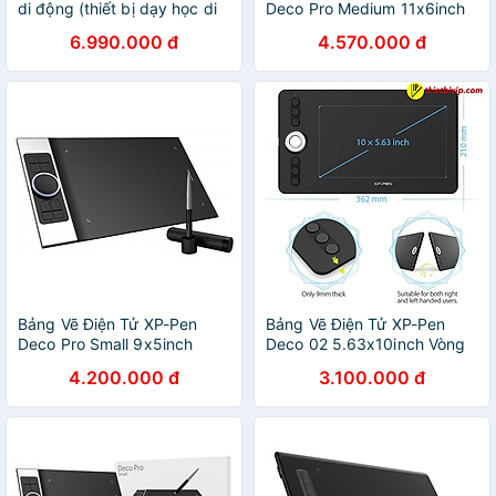
di động (thiết bị dạy học di
Deco Pro Medium 11x6inch
động kèm phần mềm giảng
8192 Lực Nhấn, 2 Dial,
6.990.000 đ
4.570.000 đ
dạy)
Tương Thích Thiết Bị Di
Động Android - Hàng Chính
Hãng
Bảng Vẽ Điện Tử XP-Pen
Bảng Vẽ Điện Tử XP-Pen
Deco Pro Small 9x5inch
Deco 02 5.63x10inch Vòng
8192 Lực Nhấn, 2 Dial,
Xoay Dial Bạc, Lực Nhấn
4.200.000 đ
3.100.000 đ
Tương Thích Thiết Bị Di
8192 Mức, 6 Phím Tắt Kèm
Động Android
Găng Tay Họa Sĩ - Hàng
Chính Hãng