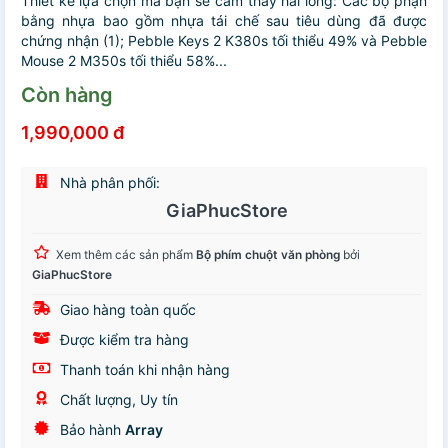
Thiết kế lựa chọn mà bạn sẽ cảm thấy hài lòng: Các bộ phận
bằng nhựa bao gồm nhựa tái chế sau tiêu dùng đã được
chứng nhận (1); Pebble Keys 2 K380s tối thiểu 49% và Pebble
Mouse 2 M350s tối thiểu 58%...
Còn hàng
1,990,000 đ
Nhà phân phối:
GiaPhucStore
Xem thêm các sản phẩm
Bộ phím chuột văn phòng
bởi
GiaPhucStore
Giao hàng toàn quốc
Được kiểm tra hàng
Thanh toán khi nhận hàng
Chất lượng, Uy tín
Bảo hành
Array