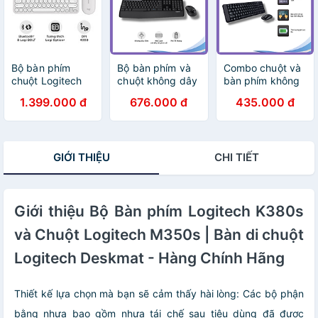
Bộ bàn phím
Bộ bàn phím và
Combo chuột và
chuột Logitech
chuột không dây
bàn phím không
Pebble 2 - Hàng
Logitech MK345
dây Logitech
1.399.000 đ
676.000 đ
435.000 đ
Chính Hãng
- Hàng Chính
MK220 - Hàng
Hãng
chính hãng
GIỚI THIỆU
CHI TIẾT
Giới thiệu Bộ Bàn phím Logitech K380s
và Chuột Logitech M350s | Bàn di chuột
Logitech Deskmat - Hàng Chính Hãng
Thiết kế lựa chọn mà bạn sẽ cảm thấy hài lòng: Các bộ phận
bằng nhựa bao gồm nhựa tái chế sau tiêu dùng đã được