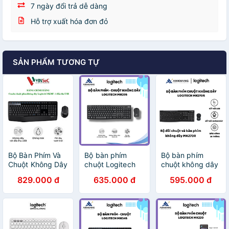
7 ngày đổi trả dễ dàng
Hỗ trợ xuất hóa đơn đỏ
SẢN PHẨM TƯƠNG TỰ
Bộ Bàn Phím Và
Bộ bàn phím
Bộ bàn phím
Chuột Không Dây
chuột Logitech
chuột không dây
Logitech MK345
MK295 Không
Logitech MK270r
829.000 đ
635.000 đ
595.000 đ
- Hàng chính
Dây Silent - Hàng
- Hàng Chính
hãng
Chính Hãng
Hãng - Bảo Hành
36 Tháng