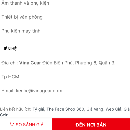
Âm thanh và phụ kiện
Thiết bị văn phòng
Phụ kiện máy tính
LIÊN HỆ
Địa chỉ:
Vina Gear
Điện Biên Phủ, Phường 6, Quận 3,
Tp.HCM
Email: lienhe@vinagear.com
Liên kết hữu ích:
Tỷ giá
,
The Face Shop 360
,
Giá Vàng
,
Web Giá
,
Giá
Coin
SO SÁNH GIÁ
ĐẾN NƠI BÁN
© 2026 –
VinaGear.Com
-
Vina Gear
.