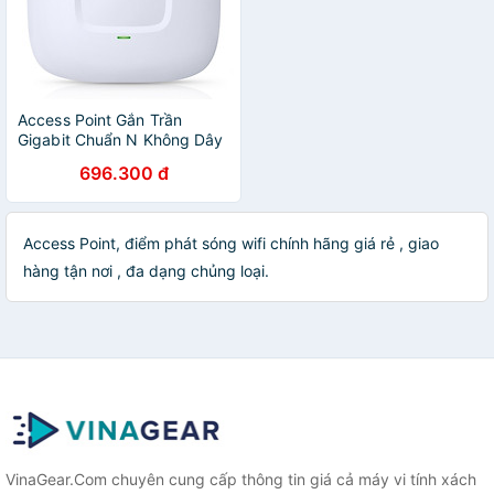
Access Point Gắn Trần
Gigabit Chuẩn N Không Dây
Tốc Độ 300Mbps TP-Link
696.300 đ
EAP110 - Hàng chính hãng
Access Point, điểm phát sóng wifi chính hãng giá rẻ , giao
hàng tận nơi , đa dạng chủng loại.
VinaGear.Com chuyên cung cấp thông tin giá cả máy vi tính xách