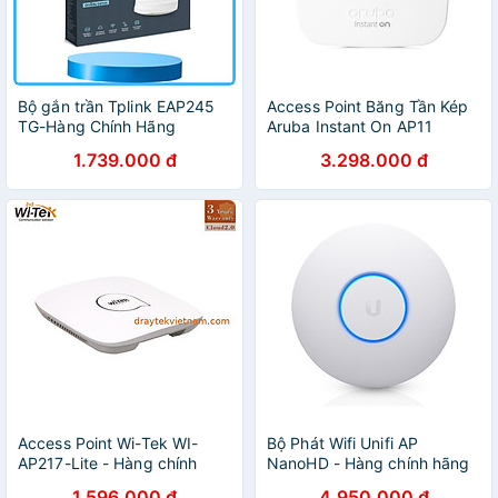
Bộ gắn trần Tplink EAP245
Access Point Băng Tần Kép
TG-Hàng Chính Hãng
Aruba Instant On AP11
R2W96A Tốc Độ 1167Mbps
1.739.000 đ
3.298.000 đ
MU-MIMO - Hàng Chính
Hãng
Access Point Wi-Tek WI-
Bộ Phát Wifi Unifi AP
AP217-Lite - Hàng chính
NanoHD - Hàng chính hãng
hãng
1.596.000 đ
4.950.000 đ