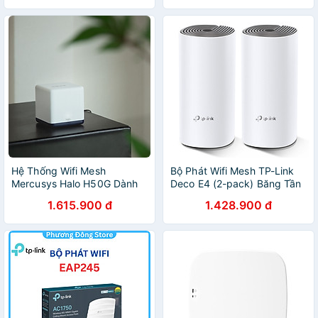
Hệ Thống Wifi Mesh
Bộ Phát Wifi Mesh TP-Link
Mercusys Halo H50G Dành
Deco E4 (2-pack) Băng Tần
Cho Gia Đình Chuẩn AC1900
Kép MU-MIMO AC1200 -
1.615.900 đ
1.428.900 đ
- Hàng Chính Hãng
Hàng Chính Hãng