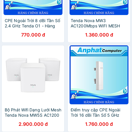
CPE Ngoài Trời 8 dBi Tần Số
Tenda Nova MW3
2.4 GHz Tenda O1 - Hàng
AC1200Mbps WIFI MESH
chính hãng
KHÔNG DÂY PHỦ SÓNG
770.000 đ
1.360.000 đ
100M2-300M2
Bộ Phát Wifi Dạng Lưới Mesh
Điểm truy cập CPE Ngoài
Tenda Nova MW5S AC1200
Trời 16 dBi Tần Số 5 GHz
(3 Cái) - Hàng Chính Hãng
Tenda O6 - Hàng Chính
2.900.000 đ
1.760.000 đ
Hãng