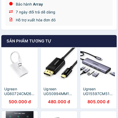
Bảo hành
Array
7 ngày đổi trả dễ dàng
Hỗ trợ xuất hóa đơn đỏ
SẢN PHẨM TƯƠNG TỰ
Ugreen
Ugreen
Ugreen
UG60724CM265TK
UG50994MM139TK
UG15597CM511TK
màu trắng đọc
1.5M màu Đen
USB type C sang
500.000 đ
480.000 đ
805.000 đ
thẻ USB type C
Cáp chuyển đổi
1 x HDMI
ra SD TF 4.0 hỗ
TYPE C sang
4K60Hz + 3 x
trợ UHS-II -
DISPLAYPORT
USB 3.0 + 1 x
HÀNG CHÍNH
dương - HÀNG
USB-C PD 100W