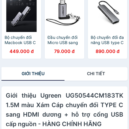
HÃNG
CHÍNH HÃNG
Bộ chuyển 5in1 -
HÀNG CHÍNH
HÃNG
Bộ chuyển đổi
Đầu chuyển đổi
Bộ chuyển đổi đa
Macbook USB C
Micro USB sang
năng USB type C
Hub UGREEN
USB Type C
6 in 1 UGREEN
449.000 đ
79.000 đ
890.000 đ
10914 3-IN-2
Ugreen 50590 -
CM136 80132 -
hàng chính hãng
Hàng chính hãng
Hàng chính hãng
GIỚI THIỆU
CHI TIẾT
Giới thiệu Ugreen UG50544CM183TK
1.5M màu Xám Cáp chuyển đổi TYPE C
sang HDMI dương + hỗ trợ cổng USB
cấp nguồn - HÀNG CHÍNH HÃNG