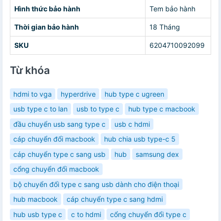
Hình thức bảo hành
Tem bảo hành
Thời gian bảo hành
18 Tháng
SKU
6204710092099
Từ khóa
hdmi to vga
hyperdrive
hub type c ugreen
usb type c to lan
usb to type c
hub type c macbook
đầu chuyển usb sang type c
usb c hdmi
cáp chuyển đổi macbook
hub chia usb type-c 5
cáp chuyển type c sang usb
hub
samsung dex
cổng chuyển đổi macbook
bộ chuyển đổi type c sang usb dành cho điện thoại
hub macbook
cáp chuyển type c sang hdmi
hub usb type c
c to hdmi
cổng chuyển đổi type c