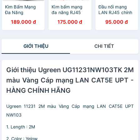
Kìm Bấm Mạng
Kìm bấm mạng
Đầu nối mạng
Đa Năng
đa năng RJ45
LAN RJ45 chính
RJ45/RJ11
Ugreen
hãng cao cấp
189.000 đ
175.000 đ
95.000 đ
Ugreen 20102
20102(Cat5/Cat6
Ugreen 20391-
Cao Cấp - Hàng
RJ45+RJ11) -
Hàng chính hãng
Chính Hãng
Hàng Chính Hang
bảo hành 18
tháng
GIỚI THIỆU
CHI TIẾT
Giới thiệu Ugreen UG11231NW103TK 2M
màu Vàng Cáp mạng LAN CAT5E UPT -
HÀNG CHÍNH HÃNG
Ugreen 11231 2M màu Vàng Cáp mạng LAN CAT5E UPT
NW103
1. Length : 2M
2. Color : Yelow