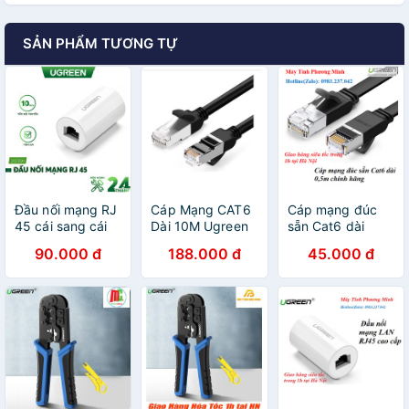
SẢN PHẨM TƯƠNG TỰ
Đầu nối mạng RJ
Cáp Mạng CAT6
Cáp mạng đúc
45 cái sang cái
Dài 10M Ugreen
sẵn Cat6 dài
thiết kế đẹp mắt
50196 (24AWG
0,5m cao cấp
90.000 đ
188.000 đ
45.000 đ
UGREEN 20391
CU)
Ugreen 50183 -
(trắng)
Hàng chính hãng