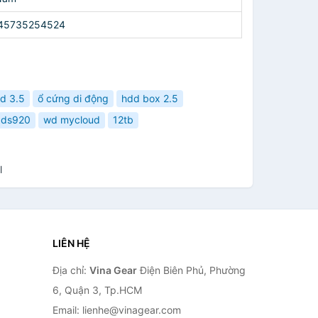
45735254524
d 3.5
ổ cứng di động
hdd box 2.5
 ds920
wd mycloud
12tb
l
LIÊN HỆ
Địa chỉ:
Vina Gear
Điện Biên Phủ, Phường
6, Quận 3, Tp.HCM
Email: lienhe@vinagear.com