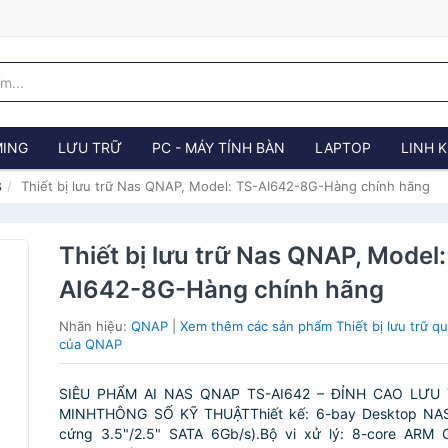
ING
LƯU TRỮ
PC - MÁY TÍNH BÀN
LAPTOP
LINH K
Thiết bị lưu trữ Nas QNAP, Model: TS-AI642-8G-Hàng chính hãng
S
Thiết bị lưu trữ Nas QNAP, Model
AI642-8G-Hàng chính hãng
Nhãn hiệu:
QNAP
|
Xem thêm các sản phẩm Thiết bị lưu trữ 
của QNAP
SIÊU PHẨM AI NAS QNAP TS-AI642 – ĐỈNH CAO LƯ
MINHTHÔNG SỐ KỸ THUẬTThiết kế: 6-bay Desktop NAS 
cứng 3.5"/2.5" SATA 6Gb/s).Bộ vi xử lý: 8-core ARM C