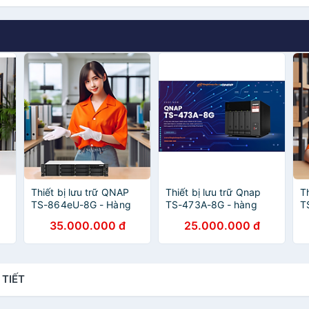
Thiết bị lưu trữ QNAP
Thiết bị lưu trữ Qnap
T
TS-864eU-8G - Hàng
TS-473A-8G - hàng
T
Chính Hãng
chính hãng
c
35.000.000 đ
25.000.000 đ
 TIẾT