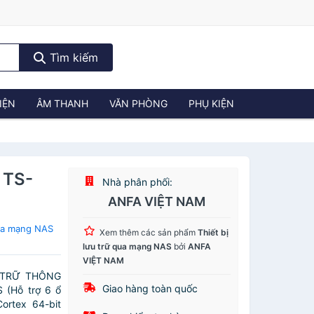
Tìm kiếm
IỆN
ÂM THANH
VĂN PHÒNG
PHỤ KIỆN
: TS-
Nhà phân phối:
ANFA VIỆT NAM
qua mạng NAS
Xem thêm các sản phẩm
Thiết bị
lưu trữ qua mạng NAS
bởi
ANFA
VIỆT NAM
U TRỮ THÔNG
Giao hàng toàn quốc
(Hỗ trợ 6 ổ
ortex 64-bit