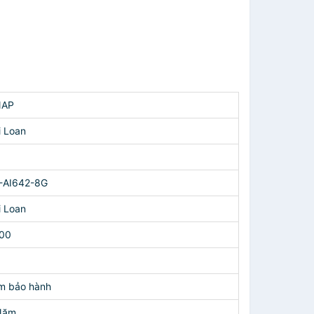
AP
i Loan
-AI642-8G
i Loan
00
m bảo hành
Năm