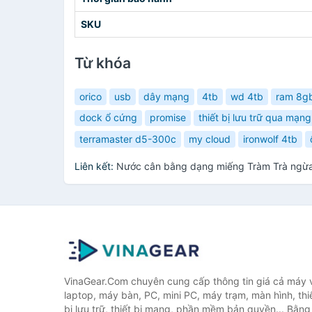
SKU
Từ khóa
orico
usb
dây mạng
4tb
wd 4tb
ram 8g
dock ổ cứng
promise
thiết bị lưu trữ qua mạng
terramaster d5-300c
my cloud
ironwolf 4tb
Liên kết:
Nước cân bằng dạng miếng Tràm Trà ngừa 
VinaGear.Com chuyên cung cấp thông tin giá cả máy vi
laptop, máy bàn, PC, mini PC, máy trạm, màn hình, thiế
bị lưu trữ, thiết bị mạng, phần mềm bản quyền... Bằn