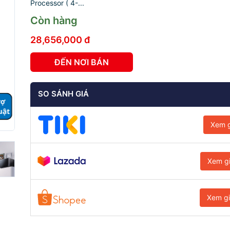
Processor ( 4-...
Còn hàng
28,656,000 đ
ĐẾN NƠI BÁN
SO SÁNH GIÁ
Xem g
Xem g
Xem g