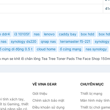
41
b ddr4
i3 10105f
nas
lenovo
caddy bay
box hdd
box hd
 nas
synology ds220
qnap nas
terramaster f5-221
synology
ổ cứng di động 0.5 t
cloud home
ổ cứng mạng
nas synology
mụn se khít lỗ chân lông Tea Tree Toner Pads The Face Shop 150m
VỀ VINA GEAR
CHUYÊN MỤC
Giới thiệu
Thiết bị mạng
 tính xách tay,
Chính sách bảo mật
Màn hình máy tính
t bị Gaming, thiết
Điều khoản sử dụng
Thiết bị chơi game
g khả năng sẵn có