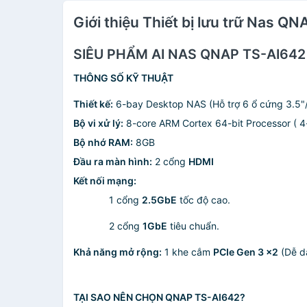
Giới thiệu Thiết bị lưu trữ Nas 
SIÊU PHẨM AI NAS QNAP TS-AI64
THÔNG SỐ KỸ THUẬT
Thiết kế:
6-bay Desktop NAS (Hỗ trợ 6 ổ cứng 3.5"/
Bộ vi xử lý:
8-core ARM Cortex 64-bit Processor ( 4
Bộ nhớ RAM:
8GB
Đầu ra màn hình:
2 cổng
HDMI
Kết nối mạng:
1 cổng
2.5GbE
tốc độ cao.
2 cổng
1GbE
tiêu chuẩn.
Khả năng mở rộng:
1 khe cắm
PCIe Gen 3 x2
(Dễ d
TẠI SAO NÊN CHỌN QNAP TS-AI642?