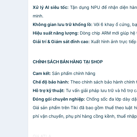
Xử lý AI siêu tốc:
Tận dụng NPU để nhận diện hàng 
minh.
Không gian lưu trữ khổng lồ:
Với 6 khay ổ cứng, bạ
Hiệu suất năng lượng:
Dòng chip ARM mới giúp hệ t
Giải trí & Giám sát đỉnh cao:
Xuất hình ảnh trực tiếp
CHÍNH SÁCH BÁN HÀNG TẠI SHOP
Cam kết:
Sản phẩm chính hãng
Chế độ bảo hành:
Theo chính sách bảo hành chính t
Hỗ trợ kỹ thuật:
Tư vấn giải pháp lưu trữ và hỗ trợ c
Đóng gói chuyên nghiệp:
Chống sốc đa lớp dày dặn
Giá sản phẩm trên Tiki đã bao gồm thuế theo luật h
phí vận chuyển, phụ phí hàng cồng kềnh, thuế nhập kh
Giá ATLA