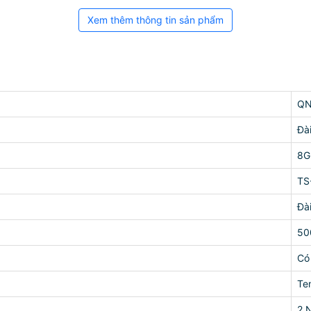
Xem thêm thông tin sản phẩm
QN
Đà
8G
TS
Đà
50
Có
Te
2 