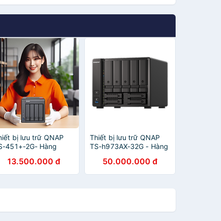
hiết bị lưu trữ QNAP
Thiết bị lưu trữ QNAP
S-451+-2G- Hàng
TS-h973AX-32G - Hàng
hính hãng
Chính Hãng
13.500.000 đ
50.000.000 đ