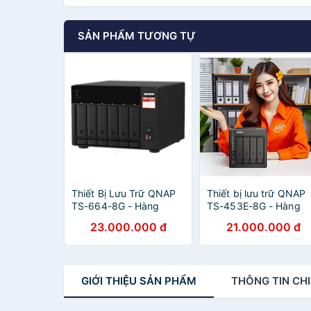
SẢN PHẨM TƯƠNG TỰ
Thiết Bị Lưu Trữ QNAP
Thiết bị lưu trữ QNAP
TS-664-8G - Hàng
TS-453E-8G - Hàng
Chính Hãng
chính hãng
23.000.000 đ
21.000.000 đ
GIỚI THIỆU
SẢN PHẨM
THÔNG TIN
CHI