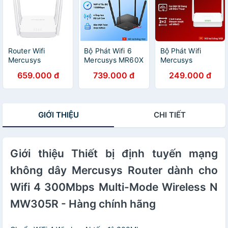
Router Wifi
Bộ Phát Wifi 6
Bộ Phát Wifi
Mercusys
Mercusys MR60X
Mercusys
AC1200 Dual
Chuẩn AX Tốc Độ
MW301R Chuẩn
659.000 đ
739.000 đ
249.000 đ
Band Wireless
1500Mbps -
N 300Mbps -
Router AC10 -
Hàng Chính Hãng
Hàng Chính Hãng
Hàng chính hãng
GIỚI THIỆU
CHI TIẾT
Giới thiệu Thiết bị định tuyến mạng
không dây Mercusys Router dành cho
Wifi 4 300Mbps Multi-Mode Wireless N
MW305R - Hàng chính hãng