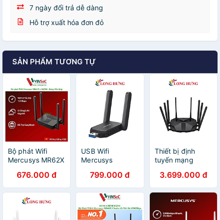
7 ngày đổi trả dễ dàng
Hỗ trợ xuất hóa đơn đỏ
SẢN PHẨM TƯƠNG TỰ
Bộ phát Wifi
USB Wifi
Thiết bị định
Mercusys MR62X
Mercusys
tuyến mạng
( Router ) WiFi 6
AX1800 Dual
không dây
676.000 đ
799.000 đ
3.699.000 đ
AX1500 Băng
Band High Gain
Mercusys
Tần Kép - Hàng
Wireless MA72XH
AX6000 Router
Chính Hãng
- Hàng chính
Wifi 6 8-Stream
hãng
MR90X - Hàng
chính hãng