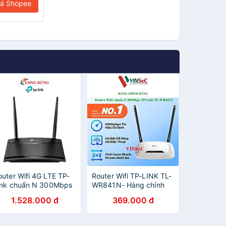
iá Shopee
outer Wifi 4G LTE TP-
Router Wifi TP-LINK TL-
ink chuẩn N 300Mbps
WR841N- Hàng chính
L-MR100 - Hàng chính
hãng
1.528.000 đ
369.000 đ
ãng