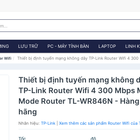
ING
LƯU TRỮ
PC - MÁY TÍNH BÀN
LAPTOP
LINH K
Thiết bị định tuyến mạng không dây TP-Link Router Wifi 4 3
er Wifi
Thiết bị định tuyến mạng không 
TP-Link Router Wifi 4 300 Mbps M
Mode Router TL-WR846N - Hàng
hãng
Nhãn hiệu:
TP-Link
|
Xem thêm các sản phẩm Router Wifi của 
Tốc độ W