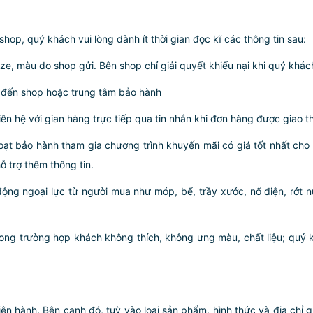
p, quý khách vui lòng dành ít thời gian đọc kĩ các thông tin sau:
ze, màu do shop gửi. Bên shop chỉ giải quyết khiếu nại khi quý khác
 đến shop hoặc trung tâm bảo hành
iên hệ với gian hàng trực tiếp qua tin nhắn khi đơn hàng được giao 
ạt bảo hành tham gia chương trình khuyến mãi có giá tốt nhất ch
ỗ trợ thêm thông tin.
động ngoại lực từ người mua như móp, bể, trầy xước, nổ điện, rớt
rong trường hợp khách không thích, không ưng màu, chất liệu; quý k
iện hành. Bên cạnh đó, tuỳ vào loại sản phẩm, hình thức và địa chỉ 