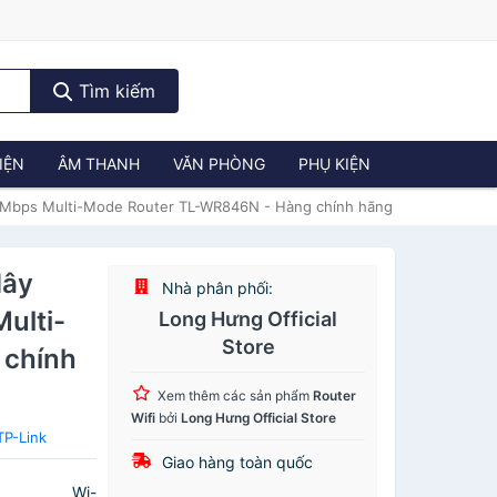
Tìm kiếm
IỆN
ÂM THANH
VĂN PHÒNG
PHỤ KIỆN
00 Mbps Multi-Mode Router TL-WR846N - Hàng chính hãng
dây
Nhà phân phối:
ulti-
Long Hưng Official
Store
 chính
Xem thêm các sản phẩm
Router
Wifi
bởi
Long Hưng Official Store
TP-Link
Giao hàng toàn quốc
i-