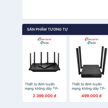
SẢN PHẨM TƯƠNG TỰ
Thiết bị định tuyến
Thiết bị định tuyến
mạng không dây TP-
mạng không dây TP-
Link Router Wifi 6 Dual-
Link Router Wifi 5
2.399.000 đ
499.000 đ
Band Gigabit AX 5400
AC1200 Archer C54 -
Router Archer AX73 -
Hàng chính hãng
Hàng chính hãng