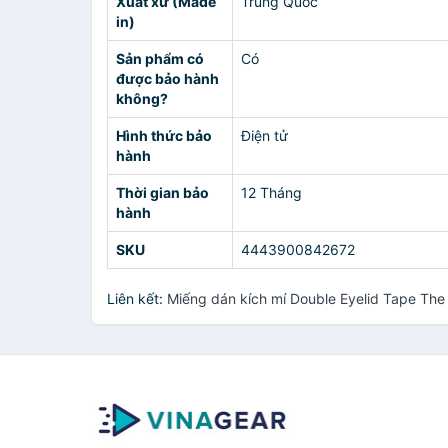
Xuất xứ (Made
Trung Quốc
in)
Sản phẩm có
Có
được bảo hành
không?
Hình thức bảo
Điện tử
hành
Thời gian bảo
12 Tháng
hành
SKU
4443900842672
Liên kết:
Miếng dán kích mí Double Eyelid Tape The