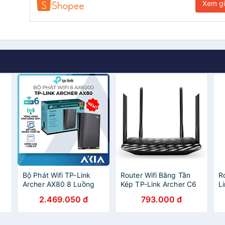
Xem g
Bộ Phát Wifi TP-Link
Router Wifi Băng Tần
R
Archer AX80 8 Luồng
Kép TP-Link Archer C6
L
Với Cổng 2.5G AX6000
Gigabit AC1200 MU-
T
2.469.050 đ
793.000 đ
- HÀNG CHÍNH HÃNG
MIMO - Hàng Chính
h
Hãng