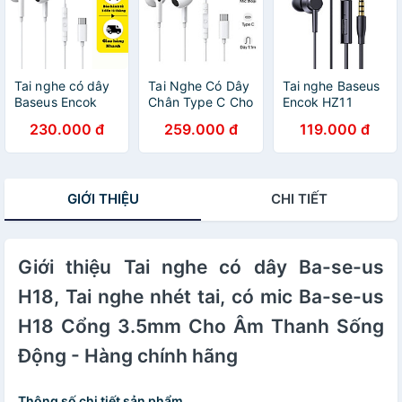
Tai nghe có dây
Tai Nghe Có Dây
Tai nghe Baseus
Baseus Encok
Chân Type C Cho
Encok HZ11
lateral in-ear
Iphone 15 16 17
Wired Earphones
230.000 đ
259.000 đ
119.000 đ
Wired Earphone
Baseus Encok
có dây- hàng
C17 chân cắm
C17 Cao Cấp Âm
chính hãng
Type-C - Hàng
Thanh Hay -
chính hãng
Hàng chính hãng
GIỚI THIỆU
CHI TIẾT
- Tai Nghe Chân
Type C Baseus
C17
Giới thiệu Tai nghe có dây Ba-se-us
H18, Tai nghe nhét tai, có mic Ba-se-us
H18 Cổng 3.5mm Cho Âm Thanh Sống
Động - Hàng chính hãng
Thông số chi tiết sản phẩm