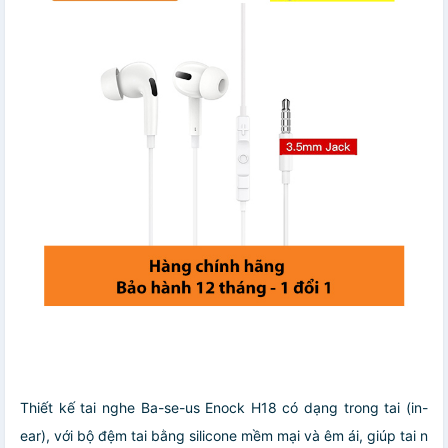
Thiết kế tai nghe Ba-se-us Enock H18 có dạng trong tai (in-
ear), với bộ đệm tai bằng silicone mềm mại và êm ái, giúp tai n