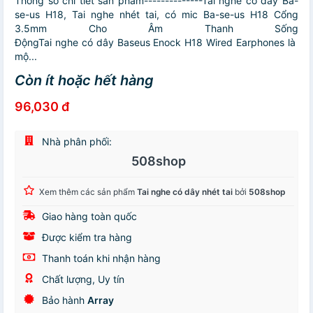
Thông số chi tiết sản phẩm--------------Tai nghe có dây Ba-
se-us H18, Tai nghe nhét tai, có mic Ba-se-us H18 Cổng
3.5mm Cho Âm Thanh Sống
ĐộngTai nghe có dây Baseus Enock H18 Wired Earphones là
mộ...
Còn ít hoặc hết hàng
96,030 đ
Nhà phân phối:
508shop
Xem thêm các sản phẩm
Tai nghe có dây nhét tai
bởi
508shop
Giao hàng toàn quốc
Được kiểm tra hàng
Thanh toán khi nhận hàng
Chất lượng, Uy tín
Bảo hành
Array