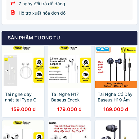
7 ngày đổi trả dễ dàng
Hỗ trợ xuất hóa đơn đỏ
SẢN PHẨM TƯƠNG TỰ
Tai nghe dây
Tai Nghe H17
Tai Nghe Có Dây
nhét tai Type C
Baseus Encok
Baseus H19 Âm
Baseus Encok
3.5mm lateral in-
Thanh Trầm Nổi
159.000 đ
179.000 đ
169.000 đ
C18- Hàng chính
ear Wired
6D 3.5 Mm Tích
hãng
Earphone có dây,
Hợp Micro
chống nước, thể
thao, âm thanh
cao cấp-Hàng
chính hãng