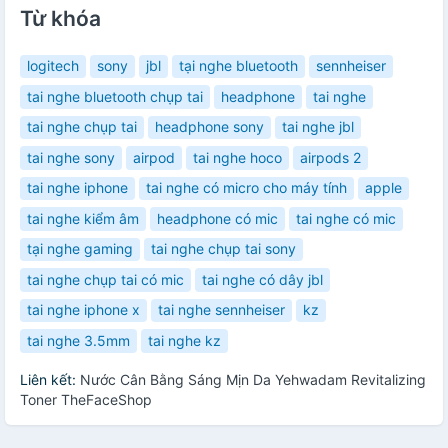
Từ khóa
logitech
sony
jbl
tại nghe bluetooth
sennheiser
tai nghe bluetooth chụp tai
headphone
tai nghe
tai nghe chụp tai
headphone sony
tai nghe jbl
tai nghe sony
airpod
tai nghe hoco
airpods 2
tai nghe iphone
tai nghe có micro cho máy tính
apple
tai nghe kiểm âm
headphone có mic
tai nghe có mic
tại nghe gaming
tai nghe chụp tai sony
tai nghe chụp tai có mic
tai nghe có dây jbl
tai nghe iphone x
tai nghe sennheiser
kz
tai nghe 3.5mm
tai nghe kz
Liên kết:
Nước Cân Bằng Sáng Mịn Da Yehwadam Revitalizing
Toner TheFaceShop