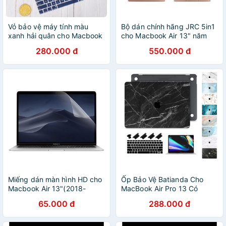
Vỏ bảo vệ máy tính màu
Bộ dán chính hãng JRC 5in1
xanh hải quân cho Macbook
cho Macbook Air 13" năm
Air 13 A1932 Mac Pro 13.3
(2020 - 2021) , Macbook Air
280.000 đ
550.000 đ
A2159 A1706 11 12 15
M1 (model A2179 , A2337)
Miếng dán màn hình HD cho
Ốp Bảo Vệ Batianda Cho
Macbook Air 13"(2018-
MacBook Air Pro 13 Có
2020)
Thanh Cảm Ứng
65.000 đ
288.000 đ
A1466/A1932/A1707/A2179/A2
A2337 A2338 M1 Chip
13.3/15.4/16 2019 2020