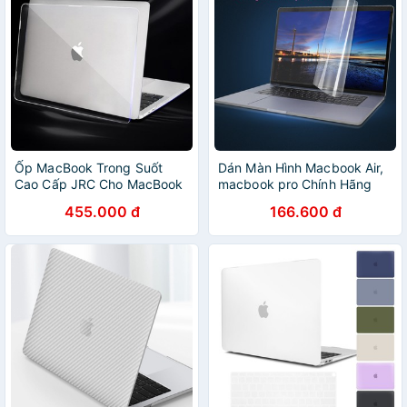
Ốp MacBook Trong Suốt
Dán Màn Hình Macbook Air,
Cao Cấp JRC Cho MacBook
macbook pro Chính Hãng
Air 13-inch 2020
JRC, Bảo vệ màn hình-
455.000 đ
166.600 đ
chống bám vân tay