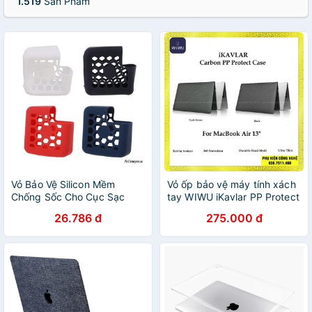
1.519
Sản Phẩm
Vỏ Bảo Vệ Silicon Mềm
Vỏ ốp bảo vệ máy tính xách
Chống Sốc Cho Cục Sạc
tay WIWU iKavlar PP Protect
Macbook 15 "13" Pro Retina
Case cho Macbook Air và
26.786 đ
275.000 đ
Air
Pro (13’ 2020)