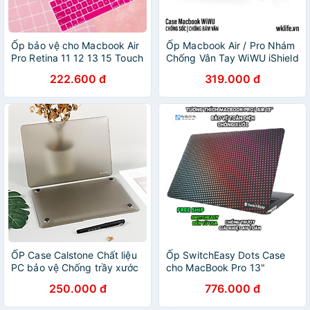
Ốp bảo vệ cho Macbook Air
Ốp Macbook Air / Pro Nhám
Pro Retina 11 12 13 15 Touch
Chống Vân Tay WiWU iShield
Bar 2018 A1932
Hard Shel Bảo Vệ Toàn Diện
222.600 đ
319.000 đ
ỐP Case Calstone Chất liệu
Ốp SwitchEasy Dots Case
PC bảo vệ Chống trầy xước
cho MacBook Pro 13"
cho Macbook Pro & Mac Air
(2020-2016)/ MacBook Air
250.000 đ
776.000 đ
13" (2020-2018/) - M1/ Intel
[CHÍNH HÃNG PHÂN PHỐI]