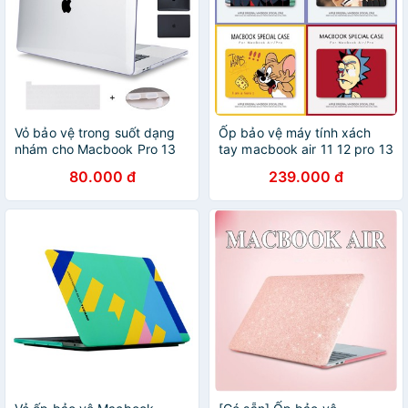
Vỏ bảo vệ trong suốt dạng
Ốp bảo vệ máy tính xách
nhám cho Macbook Pro 13
tay macbook air 11 12 pro 13
năm 2020 Touch Bar mẫu
15 2019 2020 a2338 m1
80.000 đ
239.000 đ
A2289 A2251
a2289 a2337 a2179 a2159