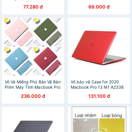
Macbook Air M1 A2337
77.280 đ
69.000 đ
A2179 A1932 2020
Vỏ Và Miếng Phủ Bảo Vệ Bàn
Vỏ bảo vệ Case for 2020
Phím Máy Tính Macbook Pro
Macbook Pro 13 M1 A2338
13.3 A2289 A2251 Mac
A2289 A2251 Trong suốt Ốp
236.000 đ
131.100 đ
Book 2020 Air 13 A2179 Mac
lưng
12 Touch Bar A2159