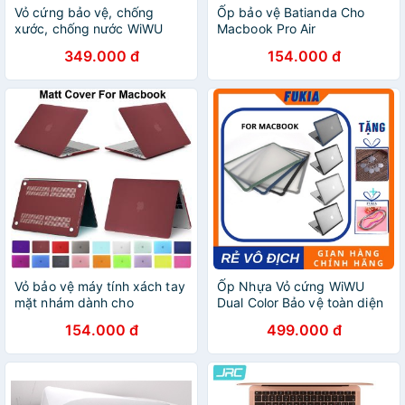
Vỏ cứng bảo vệ, chống
Ốp bảo vệ Batianda Cho
xước, chống nước WiWU
Macbook Pro Air
ISHIELD dành cho Macbook
A1466/A1932/A2179/A1706/A
349.000 đ
154.000 đ
13.3 pro / 13.3 air FUKIA
M1 13 15 2019 2020 2021
WW011
Vỏ bảo vệ máy tính xách tay
Ốp Nhựa Vỏ cứng WiWU
mặt nhám dành cho
Dual Color Bảo vệ toàn diện
Macbook Air 13 A1932
dành cho Macbook 13.3 pro
154.000 đ
499.000 đ
A1466 13.3" mới 2019 2018
/ 13.3 air FUKIA WW010