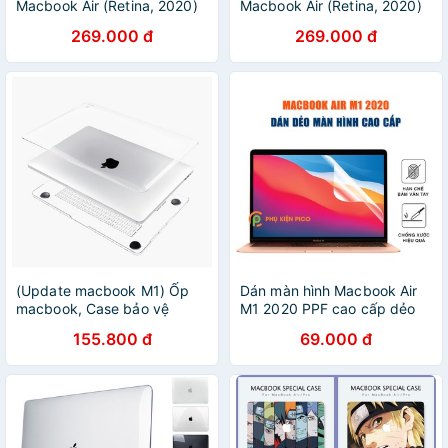
Macbook Air (Retina, 2020)
Macbook Air (Retina, 2020)
13'3 inch bảo vệ màn hình,
13'3 inch bảo vệ màn hình,
269.000 đ
269.000 đ
tự phục hồi vết trầy xước
tự phục hồi vết trầy xước
(Update macbook M1) Ốp
Dán màn hình Macbook Air
macbook, Case bảo vệ
M1 2020 PPF cao cấp dẻo
Macbook Air, Macbook pro,
trong suốt - Dán dẻo
155.800 đ
69.000 đ
mabook air M1 trong suốt,
Macbook Air M1 2020
chống va đập cho máy