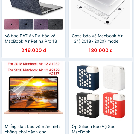
Vỏ bọc BATIANDA bảo vệ
Case bảo vệ Macbook Air
MacBook Air Retina Pro 13
13"( 2018- 2020) model
A1465 A1466 A1369 A1932
A1932 trong suốt (Tặng kèm
246.000 đ
180.000 đ
A2179 A2337 A2338 M1
Nút chống bụi + bộ chống
2019 2020
gãy sạc)
Miếng dán bảo vệ màn hình
Ốp Silicon Bảo Vệ Sạc
chống chói dành cho
MacBook