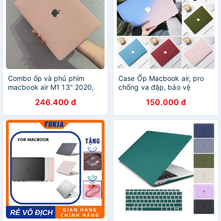
Combo ốp và phủ phím
Case Ốp Macbook air, pro
macbook air M1 13" 2020,
chống va đập, bảo vệ
pro M1 13" 2020, air 13"
macbook. Ốp macbook đủ
246.400 đ
150.000 đ
2020, pro 13" 2020 màu
màu, đủ dòng
Hồng pastel