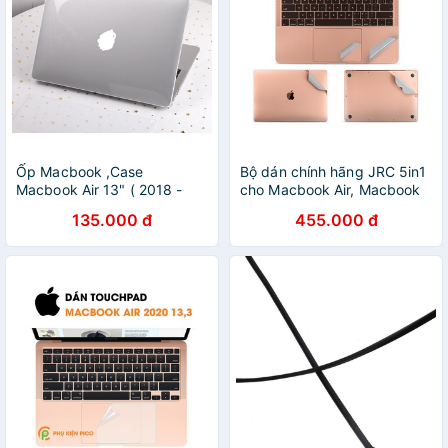
Ốp Macbook ,Case
Bộ dán chính hãng JRC 5in1
Macbook Air 13" ( 2018 -
cho Macbook Air, Macbook
2020) trong suốt (Tặng kèm
pro 13" năm 2020, Macbook
135.000 đ
455.000 đ
Nút chống bụi + bộ chống
air M1, Pro M1
gãy dây sạc )