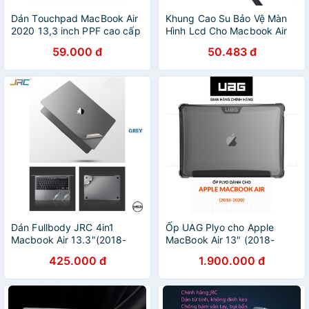
Dán Touchpad MacBook Air
Khung Cao Su Bảo Vệ Màn
2020 13,3 inch PPF cao cấp
Hình Lcd Cho Macbook Air
dẻo trong suốt - Dán
13.3 A1369 A1466
59.000 đ
50.483 đ
Trackpad Macbook 2020
Dán Fullbody JRC 4in1
Ốp UAG Plyo cho Apple
Macbook Air 13.3"(2018-
MacBook Air 13" (2018-
2020), macbook pro 2020,
2020)
425.000 đ
1.900.000 đ
Macbook M1- Chống trầy
xước, tản nhiệt tốt