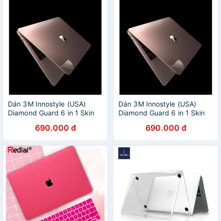
Dán 3M Innostyle (USA)
Dán 3M Innostyle (USA)
Diamond Guard 6 in 1 Skin
Diamond Guard 6 in 1 Skin
Set for Macbook Air 13”
Set for Macbook Air 13”
690.000 đ
690.000 đ
(2018-2020) , Macbook Air
(2018-2020) , Macbook Air
M1
M1