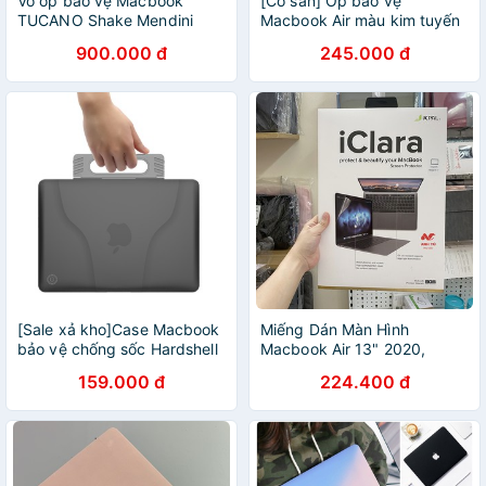
Vỏ ốp bảo vệ Macbook
[Có sẵn] Ốp bảo vệ
TUCANO Shake Mendini
Macbook Air màu kim tuyến
sang trọng
900.000 đ
245.000 đ
[Sale xả kho]Case Macbook
Miếng Dán Màn Hình
bảo vệ chống sốc Hardshell
Macbook Air 13" 2020,
Incase 2020
Macbook Pro 13" 2020 -
159.000 đ
224.400 đ
Chính Hãng JCPAL