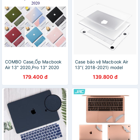
COMBO Case,Ốp Macbook
Case bảo vệ Macbook Air
Air 13" 2020,Pro 13" 2020
13"( 2018-2021) model
Kèm Phủ Phím Cùng Màu
A1932/A2179/A2337 trong
179.400 đ
139.800 đ
suốt (Tặng kèm Nút chống
bụi + bộ chống gãy sạc)