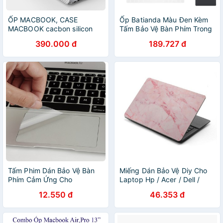
ỐP MACBOOK, CASE
Ốp Batianda Màu Đen Kèm
MACBOOK cacbon silicon
Tấm Bảo Vệ Bàn Phím Trong
cap cấp air, pro 2020,
Suốt Cho MacBook Air Pro
390.000 đ
189.727 đ
Macbook Air M1, pro M1-
11/12/13/15/16 inch 2010-
Chống xước, chống va đập
2020 A2141 A2179
Tấm Phim Dán Bảo Vệ Bàn
Miếng Dán Bảo Vệ Diy Cho
Phím Cảm Ứng Cho
Laptop Hp / Acer / Dell /
Macbook Air Pro 13 / 15
Asus / Sony / Xiaomi /
12.550 đ
46.353 đ
Macbook Air