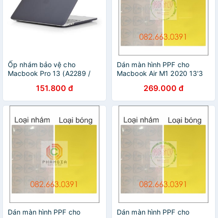
Ốp nhám bảo vệ cho
Dán màn hình PPF cho
Macbook Pro 13 (A2289 /
Macbook Air M1 2020 13'3
A2251) 2020
inch bảo vệ màn hình, tự
151.800 đ
269.000 đ
phục hồi vết trầy xước
Dán màn hình PPF cho
Dán màn hình PPF cho