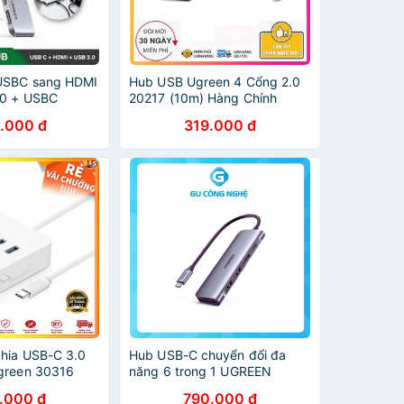
USBC sang HDMI
Hub USB Ugreen 4 Cổng 2.0
.0 + USBC
20217 (10m) Hàng Chính
9
Hãng
.000 đ
319.000 đ
hia USB-C 3.0
Hub USB-C chuyển đổi đa
green 30316
năng 6 trong 1 UGREEN
.000 đ
790.000 đ