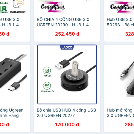
G USB 3.0
BỘ CHIA 4 CỔNG USB 3.0
Hub USB 3.0 
 HUB 1-4
UGREEN 20290 - HUB 1-4
50263 - Bộ c
N 20290
USB 3.0 UGREEN 20290
3.0 Ugreen 
50 đ
252.450 đ
328
Cổng Ugreen
Bộ chia USB HUB 4 cổng USB
Hub mở rộng 
hính Hãng
2.0 UGREEN 20277
3.0 UGREEN
00 đ
170.000 đ
285