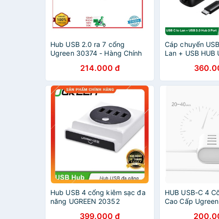
Hub USB 2.0 ra 7 cổng
Cáp chuyển USB
Ugreen 30374 - Hàng Chính
Lan + USB HUB 
Hãng
214.000 đ
360.0
Hub USB 4 cổng kiêm sạc đa
HUB USB-C 4 Cổ
năng UGREEN 20352
Cao Cấp Ugree
dailyphukien
399.000 đ
200.0