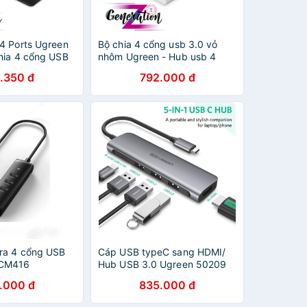
4 Ports Ugreen
Bộ chia 4 cổng usb 3.0 vỏ
hia 4 cổng USB
nhôm Ugreen - Hub usb 4
50263
port 3.0 Ugreen
.350 đ
792.000 đ
ra 4 cổng USB
Cáp USB typeC sang HDMI/
 CM416
Hub USB 3.0 Ugreen 50209
.000 đ
835.000 đ