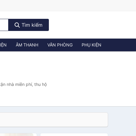
Tìm kiếm
IỆN
ÂM THANH
VĂN PHÒNG
PHỤ KIỆN
ận nhà miễn phí, thu hộ