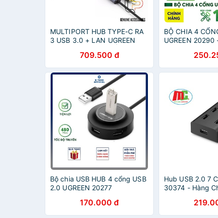
MULTIPORT HUB TYPE-C RA
BỘ CHIA 4 CỔN
3 USB 3.0 + LAN UGREEN
UGREEN 20290 -
60718 - HUB CHUYỂN TYPE-
USB 3.0 UGREE
709.500 đ
250.2
C RA 3 USB 3.0 + LAN KÈM
NGUỒN UGREEN 60718
Bộ chia USB HUB 4 cổng USB
Hub USB 2.0 7 
2.0 UGREEN 20277
30374 - Hàng C
170.000 đ
219.0