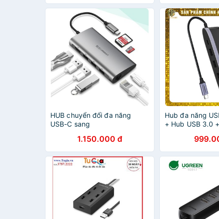
HUB chuyển đổi đa năng
Hub đa năng US
USB-C sang
+ Hub USB 3.0 +
HDMI/Ethernet/Hub USB
Ugreen 50990 c
1.150.000 đ
999.0
3.0/Card SD/TF Ugreen
Hapustore
50538