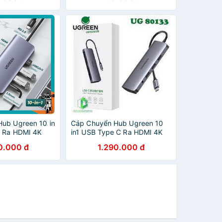
ub Ugreen 10 in
Cáp Chuyển Hub Ugreen 10
C Ra HDMI 4K
in1 USB Type C Ra HDMI 4K
een 80133
Cao Cấp Ugreen 80133 Chính
0.000 đ
1.290.000 đ
Hãng