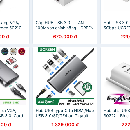
sang VGA/
Cáp HUB USB 3.0 + LAN
Hub USB 3.0 
reen 50210
100Mbps chính hãng UGREEN
5Gbps UGRE
20262
00 đ
670.000 đ
220
 ra VGA,
Hub USB type-C to HDMI/Hub
Hub chia USB
SB 3.0, Card
USB 3.0/SD/TF/Lan Gigabit
30222 - Bộ c
 UGREEN
chính hãng Ugreen 50538
2.0 Ugreen 3
000 đ
1.329.000 đ
222