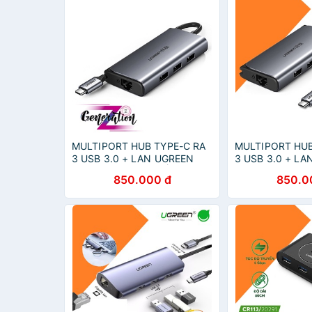
MULTIPORT HUB TYPE-C RA
MULTIPORT HUB
3 USB 3.0 + LAN UGREEN
3 USB 3.0 + L
50252 - HUB CHUYỂN TYPE-
50252 - HUB C
850.000 đ
850.0
C RA 3 USB 3.0 + LAN
C RA 3 USB 3.0
UGREEN 50252
UGREEN 50252