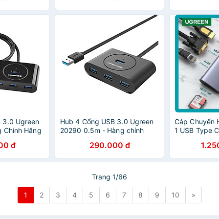
 3.0 Ugreen
Hub 4 Cổng USB 3.0 Ugreen
Cáp Chuyển H
g Chính Hãng
20290 0.5m - Hàng chính
1 USB Type 
hãng
Cao Cấp Ugr
00 đ
290.000 đ
1.25
Trang 1/66
1
2
3
4
5
6
7
8
9
10
»