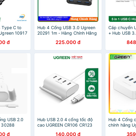
 Type C to
Hub 4 Cổng USB 3.0 Ugreen
Cáp chuyển 
Ugreen 10917
20291 1m - Hàng Chính Hãng
+ Hub USB 3
Ugreen 6055
00 đ
225.000 đ
848
ng USB 2.0
Hub USB 2.0 4 cổng tốc độ
Hub 4 Cổng c
n 30288
cao UGREEN CR106 CR123
chính hãng U
00 đ
140.000 đ
359