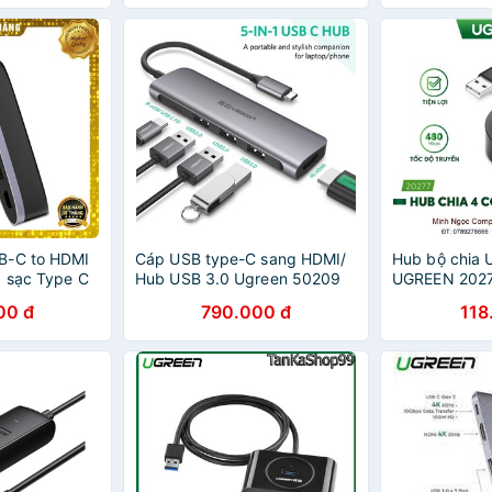
B-C to HDMI
Cáp USB type-C sang HDMI/
Hub bộ chia 
 sạc Type C
Hub USB 3.0 Ugreen 50209
UGREEN 2027
ao cấp -
Hãng
00 đ
790.000 đ
118