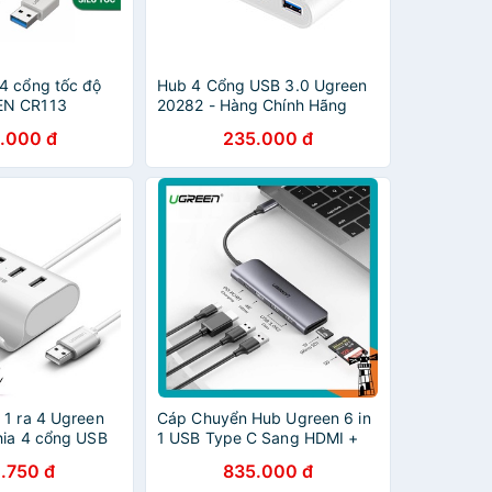
4 cổng tốc độ
Hub 4 Cổng USB 3.0 Ugreen
EN CR113
20282 - Hàng Chính Hãng
.000 đ
235.000 đ
 1 ra 4 Ugreen
Cáp Chuyển Hub Ugreen 6 in
hia 4 cổng USB
1 USB Type C Sang HDMI +
0222
USB 3.0x2 Ugreen 70411
.750 đ
835.000 đ