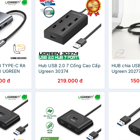
 TYPE-C RA
Hub USB 2.0 7 Cổng Cao Cấp
HUB chia USB
AN UGREEN
Ugreen 30374
Ugreen 2027
HUYỂN TYPE-
00 đ
219.000 đ
150
 + LAN