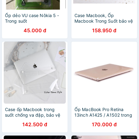
Ốp dẻo VU case Nôkia 5 -
Case Macbook, Ốp
Trong suốt
Macbook Trong Suốt bảo vệ
máy không bị xước
45.000 đ
158.950 đ
Case ốp Macbook trong
Ốp MacBook Pro Retina
suốt chống va đập, bảo vệ
13inch A1425 / A1502 trong
máy. Case bảo vệ cho
suốt
142.500 đ
170.000 đ
macbook