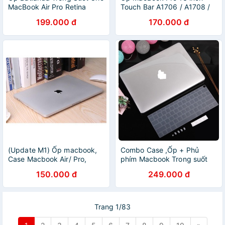
MacBook Air Pro Retina
Touch Bar A1706 / A1708 /
A1502 A1425 A1398 A1278
A1989 / A2159 / A2251 /
199.000 đ
170.000 đ
A1534 A1465 11 12 13 15
A2289 / A2338 trong suốt
16inch 2009-2020
loại 1
(Update M1) Ốp macbook,
Combo Case ,Ốp + Phủ
Case Macbook Air/ Pro,
phím Macbook Trong suốt
macbook air M1, Pro M1
(Tặng Kèm Nút Chống Bụi +
150.000 đ
249.000 đ
TRONG SUỐT LOẠI CAO
Chống gãy đầu dây sạc )
CẤP
Trang 1/83