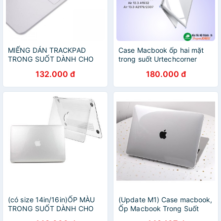
MIẾNG DÁN TRACKPAD
Case Macbook ốp hai mặt
TRONG SUỐT DÀNH CHO
trong suốt Urtechcorner
MACBOOK
dành cho Mac Air 13.3 inch
132.000 đ
180.000 đ
A1466/A1369/A1932/A2179/A2337
(có size 14in/16in)ỐP MÀU
(Update M1) Case macbook,
TRONG SUỐT DÀNH CHO
Ốp Macbook Trong Suốt
MACBOOK( TẶNG KÈM NÚT
mỏng, nhẹ chống va đập,