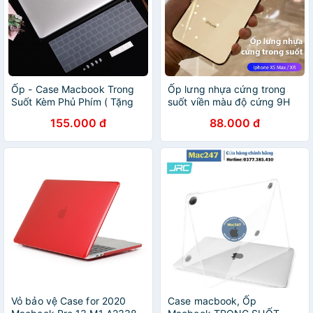
Ốp - Case Macbook Trong
Ốp lưng nhựa cứng trong
Suốt Kèm Phủ Phím ( Tặng
suốt viền màu độ cứng 9H
Nút Chống Bụi + Kẹp Chống
thiết kế chống trơn được làm
155.000 đ
88.000 đ
Gãy Sạc )
theo khuôn máy thật
Vỏ bảo vệ Case for 2020
Case macbook, Ốp