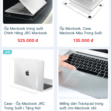
Ốp Macbook trong suốt
Ốp Macbook, Case
Chính Hãng JRC Macbook
Macbook Màu Trong Suốt
Pro 14 M1 A2242/ 16 M1
(Tặng Nút Chống Bụi, Kẹp
525.000 đ
135.000 đ
A2485
Chống Gẫy Sạc)
Case - Ốp Macbook JRC
Miếng dán Trackpad trong
Trong Suốt ( Tặng Nút
suốt cho Macbook (đủ