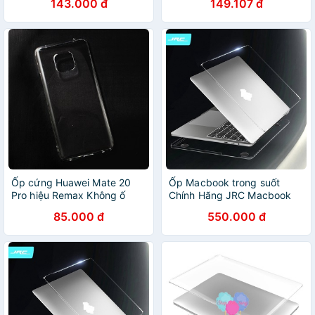
143.000 đ
149.107 đ
BỊT BỤI+ KẸP GÃY SẠC)
trầy xước
Ốp cứng Huawei Mate 20
Ốp Macbook trong suốt
Pro hiệu Remax Không ố
Chính Hãng JRC Macbook
vàng cao cấp (Trong suốt)
Pro 14 M1 A2242/ 16 M1
85.000 đ
550.000 đ
A2485