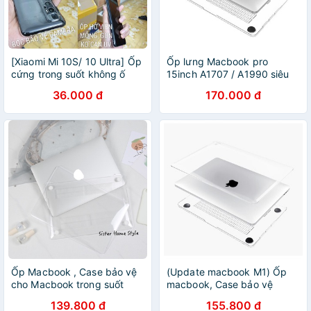
[Xiaomi Mi 10S/ 10 Ultra] Ốp
Ốp lưng Macbook pro
cứng trong suốt không ố
15inch A1707 / A1990 siêu
màu Pudini
trong suốt hàng loại 1
36.000 đ
170.000 đ
Ốp Macbook , Case bảo vệ
(Update macbook M1) Ốp
cho Macbook trong suốt
macbook, Case bảo vệ
(Tặng kèm Nút chống bụi +
Macbook Air, Macbook pro,
139.800 đ
155.800 đ
bộ chống gãy sạc)
mabook air M1 trong suốt,