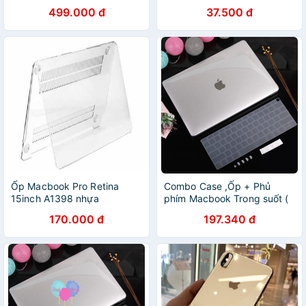
Chống Bụi Và Xoắn Chống
dòng)
499.000 đ
37.500 đ
Gãy Sạc )
Ốp Macbook Pro Retina
Combo Case ,Ốp + Phủ
15inch A1398 nhựa
phím Macbook Trong suốt (
Polycarbonate trong suốt sịn
Tặng Nút Chống Bụi +
170.000 đ
197.340 đ
và sự đàn hồi tốt.
chống gãy dây sạc )