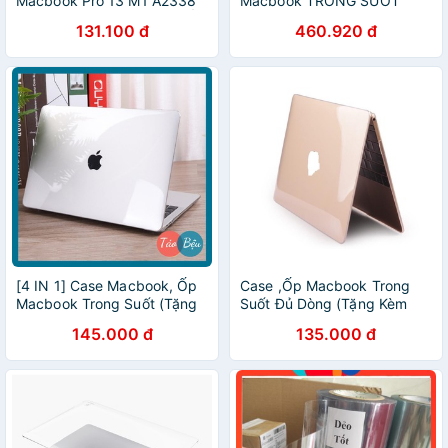
Macbook Pro 13 M1 A2338
Macbook TRONG SUỐT
A2289 A2251 Trong suốt Ốp
chính hãng JRC - Mỏng -
131.100 đ
460.920 đ
lưng
Nhẹ, macbook M1, macbook
air, macbook pro
[4 IN 1] Case Macbook, Ốp
Case ,Ốp Macbook Trong
Macbook Trong Suốt (Tặng
Suốt Đủ Dòng (Tặng Kèm
Nút Chống Bụi, Kẹp Chống
Nút Chống Bụi + Chống gãy
145.000 đ
135.000 đ
Gẫy Sạc)
đầu dây sạc )