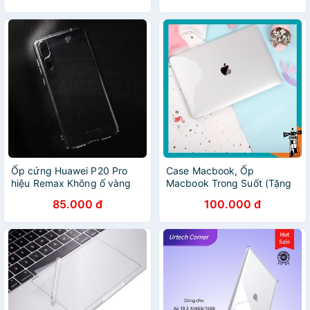
chống va đập cho máy
Ốp cứng Huawei P20 Pro
Case Macbook, Ốp
hiệu Remax Không ố vàng
Macbook Trong Suốt (Tặng
cao cấp (Trong suốt)
Nút Chống Bụi, Kẹp Chống
85.000 đ
100.000 đ
Gẫy Sạc)