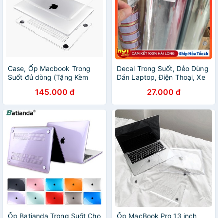
Case, Ốp Macbook Trong
Decal Trong Suốt, Dẻo Dùng
Suốt đủ dòng (Tặng Kèm
Dán Laptop, Điện Thoại, Xe
Nút Chống Bụi + Bộ kẹp
MáyDecal Trong Suốt, Dẻo
145.000 đ
27.000 đ
chống gãy sạc)
Dùng Dán Laptop, Điện
Thoại, Xe Máy
Ốp Batianda Trong Suốt Cho
Ốp MacBook Pro 13 inch