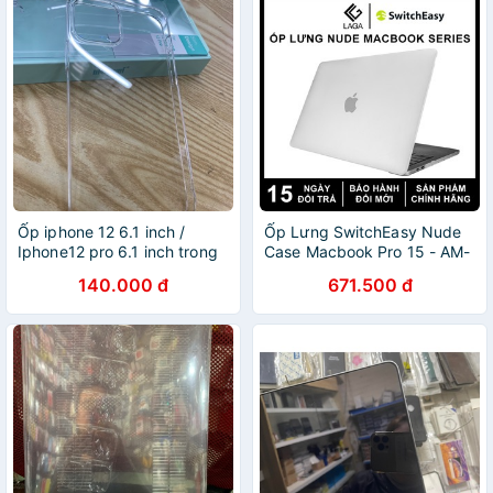
Ốp iphone 12 6.1 inch /
Ốp Lưng SwitchEasy Nude
Iphone12 pro 6.1 inch trong
Case Macbook Pro 15 - AM-
cứng
39-111-20
140.000 đ
671.500 đ