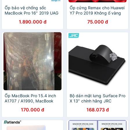
Ốp bảo vệ chống sốc
Ốp cứng Remax cho Huawei
MacBook Pro 16" 2019 UAG
Y7 Pro 2019 Không ố vàng
Plyo
1.890.000 đ
75.000 đ
Ốp MacBook Pro 15.4 inch
Bộ dán mặt lưng Surface Pro
A1707 / A1990, MacBook
X 13" chính hãng JRC
Pro 16 inch A2141
170.000 đ
168.073 đ