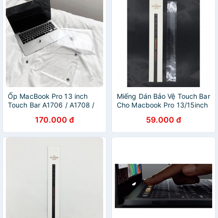
Ốp MacBook Pro 13 inch
Miếng Dán Bảo Vệ Touch Bar
Touch Bar A1706 / A1708 /
Cho Macbook Pro 13/15inch
A1989 / A2159 / A2251 /
( 2016 - 2019)
170.000 đ
59.000 đ
A2289 / A2338 trong suốt
loại 1