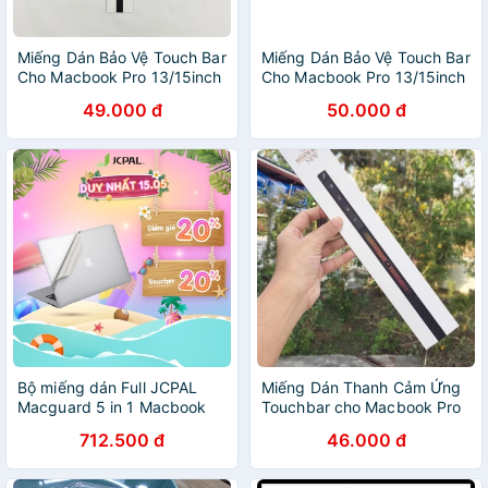
Miếng Dán Bảo Vệ Touch Bar
Miếng Dán Bảo Vệ Touch Bar
Cho Macbook Pro 13/15inch
Cho Macbook Pro 13/15inch
( 2016 - 2019)
( 2016 - 2019)
49.000 đ
50.000 đ
Bộ miếng dán Full JCPAL
Miếng Dán Thanh Cảm Ứng
Macguard 5 in 1 Macbook
Touchbar cho Macbook Pro
Pro 2016-13 inch | 15 inch |
712.500 đ
46.000 đ
Macbook Pro 2020 - 13 inch
chống trầy xước