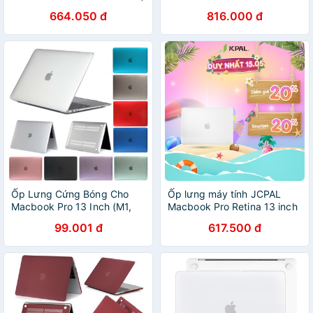
2019-13 inch & 16 inch |
15 / Pro 16
664.050 đ
816.000 đ
2016-15 inch chống trầy
xước, chống ánh sáng xanh
Ốp Lưng Cứng Bóng Cho
Ốp lưng máy tính JCPAL
Macbook Pro 13 Inch (M1,
Macbook Pro Retina 13 inch
2020) A2338 / Pro A1706
| 15 inch chống sốc, chịu va
99.001 đ
617.500 đ
A1708 A1989 A2159 A2289
đập tốt, mỏng nhẹ đa dạng
A2251
màu sắc