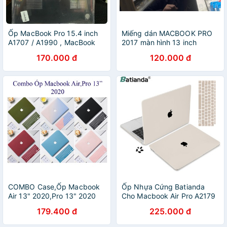
Ốp MacBook Pro 15.4 inch
Miếng dán MACBOOK PRO
A1707 / A1990 , MacBook
2017 màn hình 13 inch
Pro 16 inch A2141, macbook
170.000 đ
120.000 đ
pro 15inch retina A1398
COMBO Case,Ốp Macbook
Ốp Nhựa Cứng Batianda
Air 13" 2020,Pro 13" 2020
Cho Macbook Air Pro A2179
Kèm Phủ Phím Cùng Màu
A2337 M1 A1932 A1466
179.400 đ
225.000 đ
A2159 A1706 A2141 13.3
15.4 16 inch 2018 2019