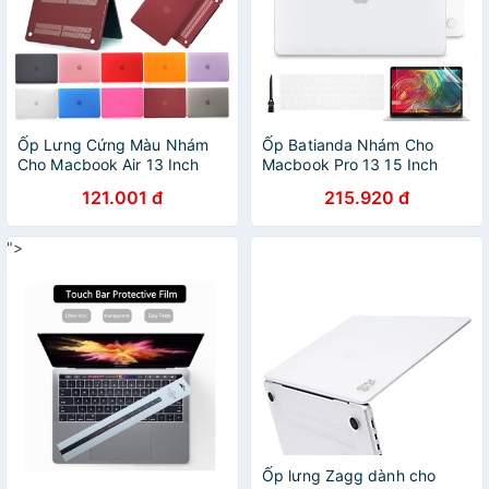
Ốp Lưng Cứng Màu Nhám
Ốp Batianda Nhám Cho
Cho Macbook Air 13 Inch
Macbook Pro 13 15 Inch
(M1, 2020) A2237 / A1932 /
2016/2017/2018/2019 Với
121.001 đ
215.920 đ
A2179
Thanh Cảm Ứng
A1706/a1989/a1708/a2159/a1707/a1990
">
Ốp lưng Zagg dành cho
">