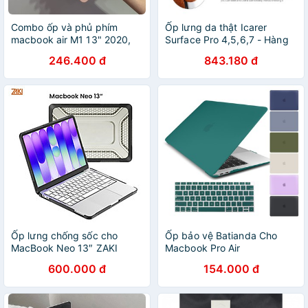
Combo ốp và phủ phím
Ốp lưng da thật Icarer
macbook air M1 13" 2020,
Surface Pro 4,5,6,7 - Hàng
pro M1 13" 2020, air 13"
chính hãng
246.400 đ
843.180 đ
2020, pro 13" 2020 màu
Hồng pastel
Ốp lưng chống sốc cho
Ốp bảo vệ Batianda Cho
MacBook Neo 13″ ZAKI
Macbook Pro Air
EvoShell Case - Hàng Chính
A1466/A1932/A2179/A1706/A
600.000 đ
154.000 đ
Hãng
M1 13 15 2019 2020 2021