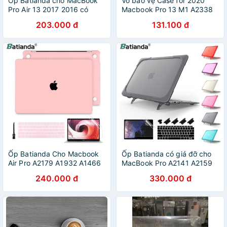
Ốp Batianda cho MacBook
Vỏ bảo vệ Case for 2020
Pro Air 13 2017 2016 có
Macbook Pro 13 M1 A2338
model A1708/A1706/A1989
A2289 A2251 Trong suốt Ốp
203.000 đ
131.100 đ
Mac air 2018 2019
lưng
Ốp Batianda Cho Macbook
Ốp Batianda có giá đỡ cho
Air Pro A2179 A1932 A1466
MacBook Pro A2141 A2159
A2159 A1706 A1708 A2141
A1706 A1932 A1466 11 inch
240.000 đ
330.000 đ
13.3 Inch 15.4 Inch 16 Inch
12 inch 13.3 inch16 inch
2018 2019 2020
2018 2019 2020