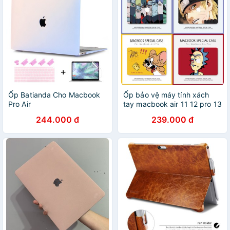
Ốp Batianda Cho Macbook
Ốp bảo vệ máy tính xách
Pro Air
tay macbook air 11 12 pro 13
A1466/A1932/A2179/A1706/A1708/A1989/A2159/A2141
15 2019 2020 a2338 m1
244.000 đ
239.000 đ
11 12 13 15 16inch
a2289 a2337 a2179 a2159
2018/2019/2020