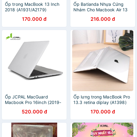
Ốp trong MacBook 13 Inch
Ốp Batianda Nhựa Cứng
2018 (A1931/A2179)
Nhám Cho Macbook Air 13
2018/2019 /2020 Pro 13.3
170.000 đ
216.000 đ
A1706 A1708 Retina 15 16
A2141
Ốp JCPAL MacGuard
Ốp lưng trong MacBook Pro
Macbook Pro 16inch (2019-
13.3 retina díplay (A1398)
2020) model A2141
520.000 đ
170.000 đ