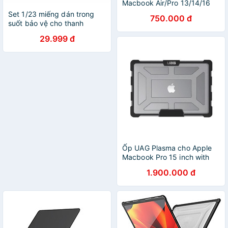
Macbook Air/Pro 13/14/16
inch Hard Shell Case cho
Set 1/23 miếng dán trong
750.000 đ
Mac M1/M2/M3 - Hàng
suốt bảo vệ cho thanh
Chính Hãng
TouchBar của Macbook Mac
29.999 đ
Pro 13 15 16 "2019 A2141
A1707 A1706
Ốp UAG Plasma cho Apple
Macbook Pro 15 inch with
Touch Bar (4TH GEN, 2016-
1.900.000 đ
2019)