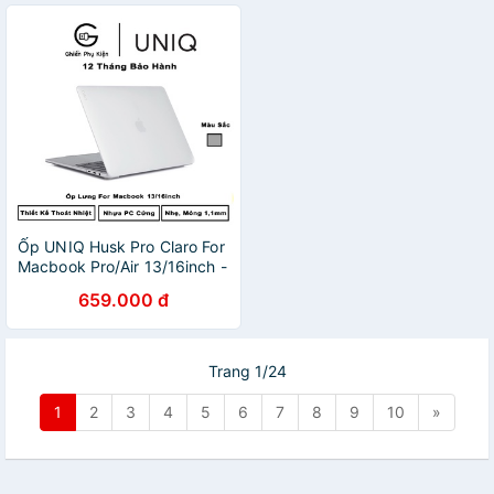
2020
Ốp UNIQ Husk Pro Claro For
Macbook Pro/Air 13/16inch -
Hàng Chính Hãng
659.000 đ
Trang 1/24
1
2
3
4
5
6
7
8
9
10
»