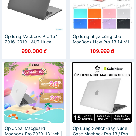
Ốp lưng Macbook Pro 15''
Ốp lưng nhựa cứng cho
2016-2019 LAUT Huex
MacBook New Pro 13 14 M1
Pro 13 Air 13 M1 Air 11 Pro
990.000 đ
109.999 đ
13 15 inch MacBook Pro 16
Ốp Jcpal Macguard
Ốp Lưng SwitchEasy Nude
Macbook Pro 2020-13 inch |
Case Macbook Pro 13 / Pro