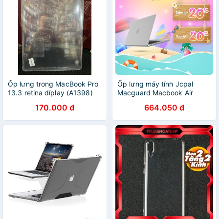
Ốp lưng trong MacBook Pro
Ốp lưng máy tính Jcpal
13.3 retina díplay (A1398)
Macguard Macbook Air
2018 | 2020 - 13 inch chống
170.000 đ
664.050 đ
trầy xước cực tốt, chống
ánh sáng xanh