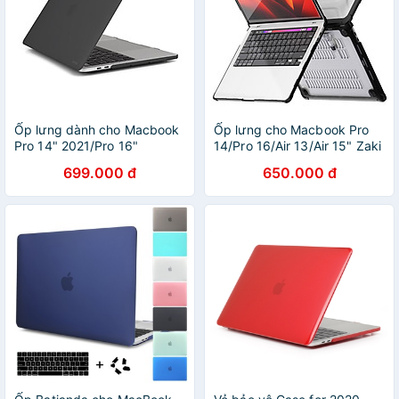
Ốp lưng dành cho Macbook
Ốp lưng cho Macbook Pro
Pro 14" 2021/Pro 16"
14/Pro 16/Air 13/Air 15" Zaki
2021/Pro 13" M2/M1 JCPAL
Evoshell Case chống sốc -
699.000 đ
650.000 đ
MacGuard siêu mỏng - Hàng
Hàng Chính Hãng
Chính Hãng