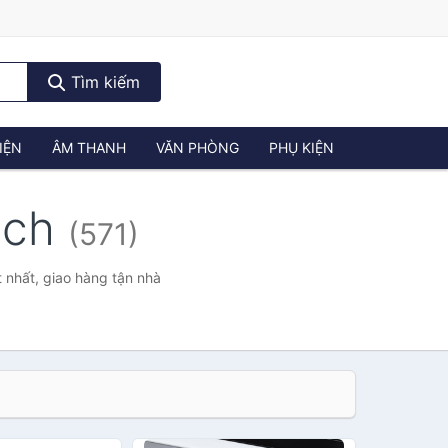
Tìm kiếm
IỆN
ÂM THANH
VĂN PHÒNG
PHỤ KIỆN
nch
(571)
 nhất, giao hàng tận nhà