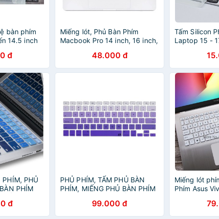
vệ bàn phím
Miếng lót, Phủ Bàn Phím
Tấm Silicon 
ến 14.5 inch
Macbook Pro 14 inch, 16 inch,
Laptop 15 - 
M1 Pro, M1 Max 2021
Nước, Chống 
0 đ
48.000 đ
15
 PHÍM, PHỦ
PHỦ PHÍM, TẤM PHỦ BÀN
Miếng lót ph
 BÀN PHÍM
PHÍM, MIẾNG PHỦ BÀN PHÍM
Phím Asus Vi
CHỐNG BỤI,
BẰNG SILICON CHỐNG BỤI,
X509 X509F 
0 đ
99.000 đ
79
ẢO VỆ CHO
CHỐNG NƯỚC BẢO VỆ CHO
X509Fb X509
MACBOOK