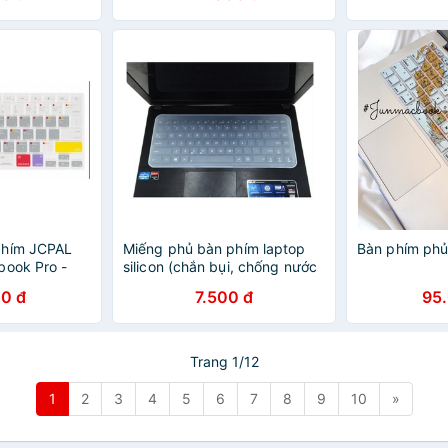
phím JCPAL
Miếng phủ bàn phím laptop
Bàn phím phủ 
book Pro -
silicon (chắn bụi, chống nước
g
cho latop)
0 đ
7.500 đ
95
Trang 1/12
1
2
3
4
5
6
7
8
9
10
»