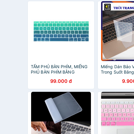
TẤM PHỦ BÀN PHÍM, MIẾNG
Miếng Dán Bảo 
PHỦ BÀN PHÍM BẰNG
Trong Suốt Bằng
SILICON CHỐNG BỤI,
Phủ Chống Bụi -
99.000 đ
9.90
CHỐNG NƯỚC CHO
lỏng Cực Tốt Ch
MACBOOK
17 inch