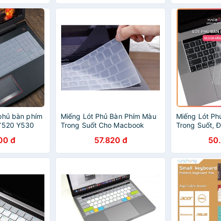
 phủ bàn phím
Miếng Lót Phủ Bàn Phím Màu
Miếng Lót Ph
 Y520 Y530
Trong Suốt Cho Macbook
Trong Suốt, 
00 Y720
(US)
Macbook
00 đ
57.820 đ
50
 Inch R15 Isk