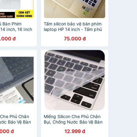
ủ Bàn Phím
Tấm silicon bảo vệ bàn phím
4 inch, 16 inch
laptop HP 14 inch - Tấm phủ
0.13mm, Nhựa
bàn phím
.000 đ
75.000 đ
 Sát Phím,
Chống Nước
n Che Phủ Chắn
Miếng Silicon Che Phủ Chắn
ước Bảo Vệ Bàn
Bụi, Chống Nước Bảo Vệ Bàn
13-17 Inch SHOP
Phím Laptop 13-17 Inch SHOP
.000 đ
12.999 đ
HOÀI VŨ