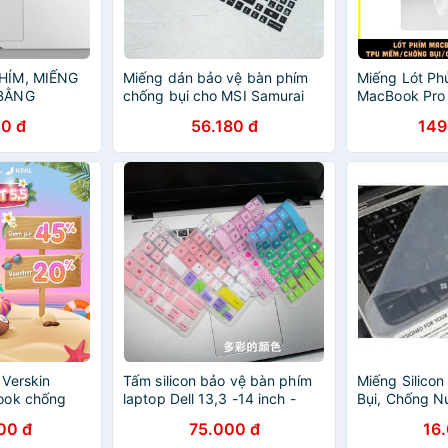
HÍM, MIẾNG
Miếng dán bảo vệ bàn phím
Miếng Lót Ph
 BẰNG
chống bụi cho MSI Samurai
MacBook Pro 1
 BỤI,
gf66 15.6-inch 15
WIWU Mỏng 
0 đ
56.180 đ
149
ẢO VỆ CHO
TPU Mềm, Ôm
Chống Bụi, 
Verskin
Tấm silicon bảo vệ bàn phím
Miếng Silico
ook chống
laptop Dell 13,3 -14 inch -
Bụi, Chống N
ng khuẩn cao
Tấm phủ bàn phím
Phím Laptop 
00 đ
75.000 đ
16
inch
HOÀI VŨ