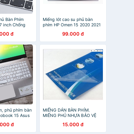
Phủ Bàn Phím
Miếng lót cao su phủ bàn
17 inch Chống
phím HP Omen 15 2020 2021
Bụi Bẩn
en0007ax, en0023dx
.000 đ
99.000 đ
ím, phủ phím bàn
MIẾNG DÁN BÀN PHÍM.
vobook 15 Asus
MIẾNG PHỦ NHỰA BẢO VỆ
X509Fa X509Fj
CHỐNG BỤI BÀN PHÍM
.000 đ
15.000 đ
Fl X509 X509J
LAPTOP