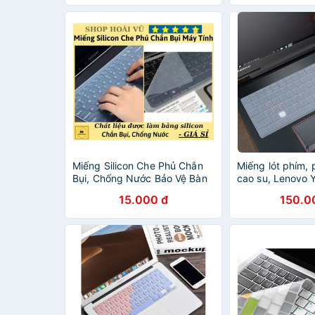
Miếng Silicon Che Phủ Chắn
Miếng lót phím,
Bụi, Chống Nước Bảo Vệ Bàn
cao su, Lenovo
Phím Laptop 13-17 Inch SHOP
Y540 Y545 Y70
15.000 đ
150.0
HOÀI VŨ
R720-15Ikb 15.6
15isk