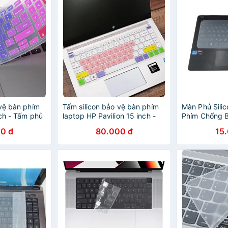
 vệ bàn phím
Tấm silicon bảo vệ bàn phím
Màn Phủ Sili
nch - Tấm phủ
laptop HP Pavilion 15 inch -
Phím Chống Bụ
Tấm phủ bàn phím
0 đ
80.000 đ
15