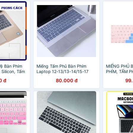
Vệ Bàn Phím
Miếng Tấm Phủ Bàn Phím
MIẾNG PHỦ B
 Silicon, Tấm
Laptop 12-13/13-14/15-17
PHÍM, TẤM P
 Chống Chất
inch Silicon Chống Nước,
BẰNG SILICO
0 đ
80.000 đ
99
o Laptop 15 -
Chống Bụi Bẩn Chất Lỏng
CHỐNG NƯỚ
Hàng Chính Hãng
MACBOOK M