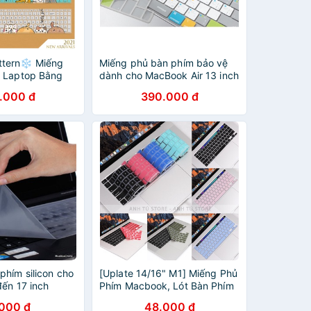
ttern❄ Miếng
Miếng phủ bàn phím bảo vệ
 Laptop Bằng
dành cho MacBook Air 13 inch
keyboard
2020 M1 hiệu INNOSTYLE
.000 đ
390.000 đ
m for 11~17 inch
(USA) KEYGUARD NAVIGATOR
SHORTCUT
phím silicon cho
[Uplate 14/16" M1] Miếng Phủ
đến 17 inch
Phím Macbook, Lót Bàn Phím
Macbook đủ dòng
.000 đ
48.000 đ