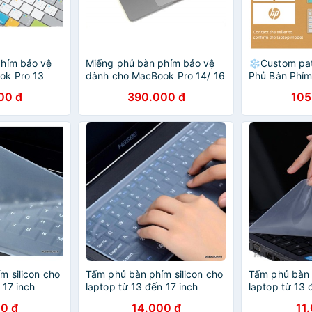
phím bảo vệ
Miếng phủ bàn phím bảo vệ
❄Custom pa
ok Pro 13
dành cho MacBook Pro 14/ 16
Phủ Bàn Phím
ệu
inch 2021 hiệu INNOSTYLE
Silicon Cho 
00 đ
390.000 đ
105
A)
(USA) KEYGUARD NAVIGATOR
protective fil
IGATOR
SHORTCUT
laptop
m silicon cho
Tấm phủ bàn phím silicon cho
Tấm phủ bàn 
 17 inch
laptop từ 13 đến 17 inch
laptop từ 13 
0 đ
14.000 đ
11