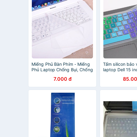
Miếng Phủ Bàn Phím - Miếng
Tấm silicon bảo
Phủ Laptop Chống Bụi, Chống
laptop Dell 15 i
Nước silicon 13 -> 17 inch
bàn phím
7.000 đ
85.00
Molangshop