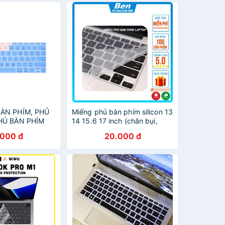
ÀN PHÍM, PHỦ
Miếng phủ bàn phím silicon 13
HỦ BÀN PHÍM
14 15.6 17 inch (chắn bụi,
N CHỐNG BỤI,
chống nước cho laptop)
.000 đ
20.000 đ
C BẢO VỆ CHO
ÀU OMBRE