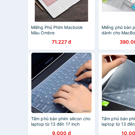
Miếng Phủ Phím Macbook
Miếng phủ bàn 
Màu Ombre
dành cho MacBo
inch 2020 M1 hi
71.227 đ
390.0
INNOSTYLE (US
KEYGUARD NAV
SHORTCUT
Tấm phủ bàn phím silicon cho
Tấm phủ bàn phí
laptop từ 13 đến 17 inch
laptop từ 13 đến
9.000 đ
10.00