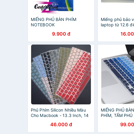
MIẾNG PHỦ BÀN PHÍM
Miếng phủ bảo 
NOTEBOOK
laptop từ 12.6 đ
9.900 đ
16.00
Phủ Phím Silicon Nhiều Màu
MIẾNG PHỦ BÀN
Cho Macbook - 13.3 Inch, 14
PHÍM, TẤM PHỦ
Inch, 15 Inch, 15.4 Inch, 16
BẰNG SILICON 
46.000 đ
99.00
Inch
CHỐNG NƯỚC B
MACBOOK