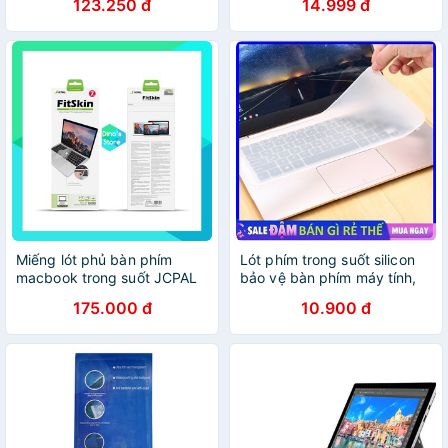
123.250 đ
14.999 đ
silicon bảo vệ che, phủ, đậy,
ngôn ngữ bàn phím
lót bàn phím
Miếng lót phủ bàn phím
Lót phím trong suốt silicon
macbook trong suốt JCPAL
bảo vệ bàn phím máy tính,
Fitskin TPU cho Macbook
bảo vệ bàn phím laptop
175.000 đ
10.900 đ