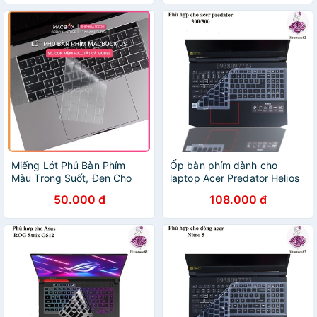
Miếng Lót Phủ Bàn Phím
Ốp bàn phím dành cho
Màu Trong Suốt, Đen Cho
laptop Acer Predator Helios
Macbook
300/500 - Miếng, tấm
50.000 đ
108.000 đ
silicon bảo vệ che, phủ, đậy,
lót bàn phím