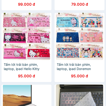
2021 en0007ax, en0023dx
Asus X509 X509F X509Fa
99.000 đ
79.000 đ
X509Fj X509Fb X509Fl
X509 X509J
Tấm lót trải bàn phím,
Tấm lót trải bàn phím,
laptop, ipad Hello Kitty
laptop, ipad Doremon
Doraemon
95.000 đ
95.000 đ