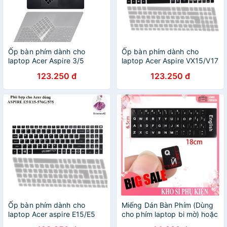
Ốp bàn phím dành cho
Ốp bàn phím dành cho
laptop Acer Aspire 3/5
laptop Acer Aspire VX15/V17
A315/A51- Miếng, tấm
VX5/VN7 - Miếng, tấm
123.250 đ
123.250 đ
silicon bảo vệ che, phủ, đậy,
silicon bảo vệ che, phủ, đậy,
lót bàn phím
lót bàn phím
Ốp bàn phím dành cho
Miếng Dán Bàn Phím (Dùng
laptop Acer aspire E15/E5
cho phím laptop bi mờ) hoặc
575/576G - Miếng, tấm
bàn phím muốn thay thế