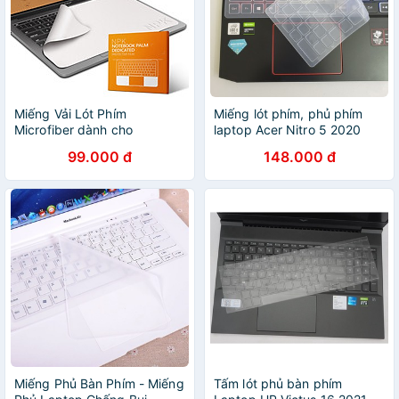
Miếng Vải Lót Phím
Miếng lót phím, phủ phím
Microfiber dành cho
laptop Acer Nitro 5 2020
Macbook chống bụi bẩn bàn
AN515-51, predator helios
99.000 đ
148.000 đ
phím, vệ sinh màn hình
300 2019 2020
Macbook
Miếng Phủ Bàn Phím - Miếng
Tấm lót phủ bàn phím