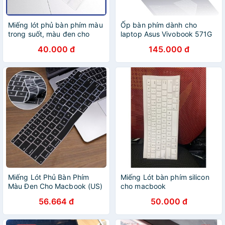
Miếng lót phủ bàn phím màu
Ốp bàn phím dành cho
trong suốt, màu đen cho
laptop Asus Vivobook 571G
laptop Mac book
- Miếng, tấm silicon bảo vệ
40.000 đ
145.000 đ
che, phủ, đậy, lót bàn phím
Miếng Lót Phủ Bàn Phím
Miếng Lót bàn phím silicon
Màu Đen Cho Macbook (US)
cho macbook
12,13,14,15inch dùng chung
56.664 đ
50.000 đ