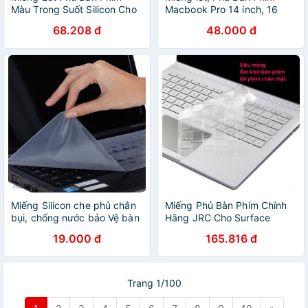
Màu Trong Suốt Silicon Cho
Macbook Pro 14 inch, 16
Macbook Air 13.3"(2018-19)
inch, M1 Pro, M1 Max 2021
68.208 đ
48.000 đ
(US)
Miếng Silicon che phủ chắn
Miếng Phủ Bàn Phím Chính
bụi, chống nước bảo Vệ bàn
Hãng JRC Cho Surface
phím Laptop
Laptop Và Surface Book
19.000 đ
165.816 đ
Trang 1/100