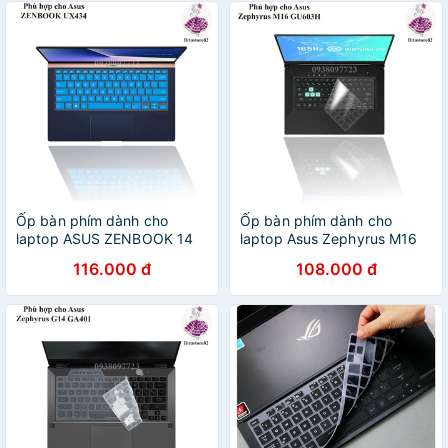
Ốp bàn phím dành cho
Ốp bàn phím dành cho
laptop ASUS ZENBOOK 14
laptop Asus Zephyrus M16
UX434 - Miếng, tấm silicon
GU603H - Miếng, tấm silicon
116.000 đ
108.000 đ
bảo vệ che, phủ, đậy, lót
bảo vệ che, phủ, đậy, lót
bàn phím
bàn phím