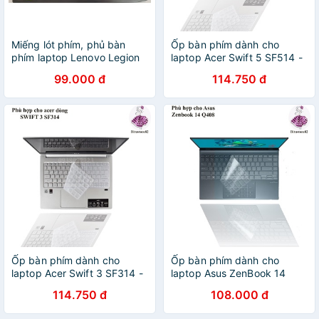
Miếng lót phím, phủ bàn
Ốp bàn phím dành cho
phím laptop Lenovo Legion
laptop Acer Swift 5 SF514 -
5, Legion 5 Pro, Legion 5P,
Miếng, tấm silicon bảo vệ
99.000 đ
114.750 đ
ideaPad 3 Gaming
che, phủ, đậy, lót bàn phím
Ốp bàn phím dành cho
Ốp bàn phím dành cho
laptop Acer Swift 3 SF314 -
laptop Asus ZenBook 14
Miếng, tấm silicon bảo vệ
Q408 - Miếng, tấm silicon
114.750 đ
108.000 đ
che, phủ, đậy, lót bàn phím
bảo vệ che, phủ, đậy, lót
bàn phím