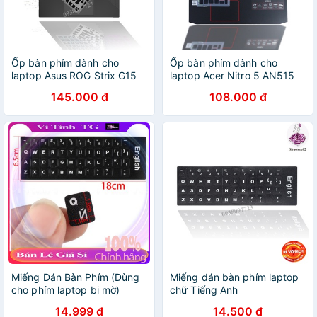
Ốp bàn phím dành cho
Ốp bàn phím dành cho
laptop Asus ROG Strix G15
laptop Acer Nitro 5 AN515
G512- Miếng, tấm silicon
45 - Miếng, tấm silicon bảo
145.000 đ
108.000 đ
bảo vệ che, phủ, đậy, lót
vệ che, phủ, đậy, lót bàn
bàn phím
phím
Miếng Dán Bàn Phím (Dùng
Miếng dán bàn phím laptop
cho phím laptop bi mờ)
chữ Tiếng Anh
14.999 đ
14.500 đ