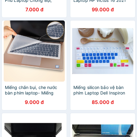
Phủ Laptop Chống Bụi,
Laptop HP Victus 16 2021
Chống Nước silicon 13 -> 17
7.000 đ
99.000 đ
inch Molangshop
Miếng chắn bụi, che nước
Miếng silicon bảo vệ bàn
bàn phím laptop- Miếng
phím Laptop Dell Inspiron
Silicon che phủ chắn bụi,
13.3" 5370 7380
9.000 đ
85.000 đ
chống nước bảo vệ bàn
phímDuashop