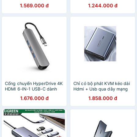
qua cáp mạng Cat5e/6
Ugreen 50629 15cm CM500
1.569.000 đ
1.244.000 đ
CM455 20020519 hàng
- HÀNG CHÍNH HÃNG
chính hãng
Cổng chuyển HyperDrive 4K
Chỉ có bộ phát KVM kéo dài
HDMI 6-IN-1 USB-C dành
Hdmi + Usb qua dây mạng
cho Macbook/ Ultrabook/
150M Cat5e/Cat6 Ugreen
1.676.000 đ
1.858.000 đ
Chromebook/ PC và USB-C
60323 CM291 Hàng chính
Devices
hãng