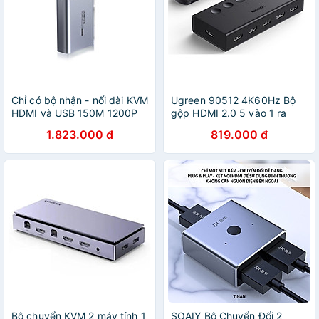
Chỉ có bộ nhận - nối dài KVM
Ugreen 90512 4K60Hz Bộ
HDMI và USB 150M 1200P
gộp HDMI 2.0 5 vào 1 ra
60Hz Qua Cáp Mạng cat5e
kèm cáp cấp nguồn USB-C
1.823.000 đ
819.000 đ
cat6 Ugreen 70438 CM291
dài 1M + remote cm568 -
Hàng Chính Hãn
Hàng chính hãng
Bộ chuyển KVM 2 máy tính 1
SOAIY Bộ Chuyển Đổi 2