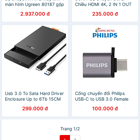
màn hình Ugreen 80187 gộp
Chiều HDMI 4K, 2 IN 1 OUT
2 CHỨC NĂNG CHIA HAY
Và 1 IN 2 OUT, Sử Dụng Cho
2.937.000 đ
235.000 đ
NHẬP hdmi 4K + usb CM315
Máy Tính, TV, Máy Chiếu
- HÀNG CHÍNH HÃNG
JH-Q520 - Hàng Nhập Khẩu
Usb 3.0 To Sata Hard Driver
Cổng chuyển đổi Philips
Enclosure Up to 6Tb 15CM
USB-C to USB 3.0 Female
Màu Đen Ugreen 60353
Adapter SWA3080 - Hàng
299.000 đ
100.000 đ
CM237 Hàng Chính Hãng
chính hãng
Trang 1/2