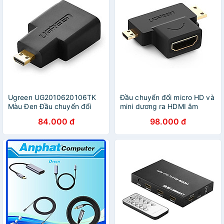
Ugreen UG2010620106TK
Đầu chuyển đổi micro HD và
Màu Đen Đầu chuyển đổi
mini dương ra HDMI âm
Micro HDMI sang HDMI -
Ugreen 20144 HD129 Hàng
84.000 đ
98.000 đ
HÀNG CHÍNH HÃNG
chính hãng