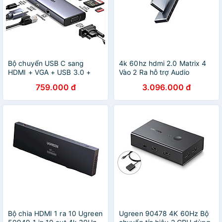
Bộ chuyển USB C sang
4k 60hz hdmi 2.0 Matrix 4
HDMI + VGA + USB 3.0 +
Vào 2 Ra hỗ trợ Audio
LAN 1Gbps + Card Reader +
Optical+3.5mm màu đen
759.000 đ
3.096.000 đ
PD Power 100W Ugreen
Ugreen 70435 CM288 Hàng
15600 - Hàng Chính Hãng
Chính Hãng
Bộ chia HDMI 1 ra 10 Ugreen
Ugreen 90478 4K 60Hz Bộ