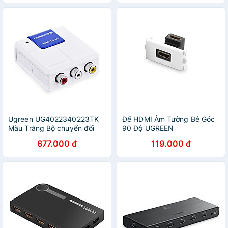
Ugreen UG4022340223TK
Đế HDMI Âm Tường Bẻ Góc
Màu Trắng Bộ chuyển đổi
90 Độ UGREEN
HDMI sang AV - HÀNG
GK20318MM113 Hàng chính
677.000 đ
119.000 đ
CHÍNH HÃNG
hãng