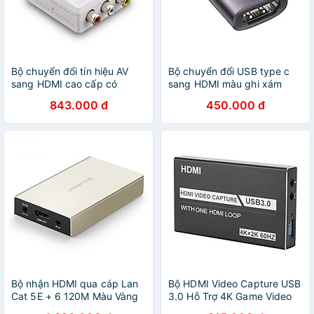
Bộ chuyển đổi tín hiệu AV
Bộ chuyển đổi USB type c
sang HDMI cao cấp có
sang HDMI màu ghi xám
nguồn phụ Màu Trắng
Ugreen 70450 US320 Hàng
843.000 đ
450.000 đ
Ugreen GK
Chính Hãng
Bộ nhận HDMI qua cáp Lan
Bộ HDMI Video Capture USB
Cat 5E + 6 120M Màu Vàng
3.0 Hỗ Trợ 4K Game Video
Ugreen 116OL40283MM
Record Live Streaming