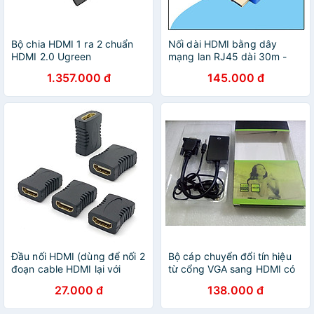
Bộ chia HDMI 1 ra 2 chuẩn
Nối dài HDMI bằng dây
HDMI 2.0 Ugreen
mạng lan RJ45 dài 30m -
186BG50707CM Hàng chính
HDMI Extender 30m - Hàng
1.357.000 đ
145.000 đ
hãng
Nhập Khẩu
Đầu nối HDMI (dùng để nối 2
Bộ cáp chuyển đổi tín hiệu
đoạn cable HDMI lại với
từ cổng VGA sang HDMI có
nhau) - Hàng chính hãng
âm thanh kèm theo cáp
27.000 đ
138.000 đ
Micro USB - Hàng chính
hãng