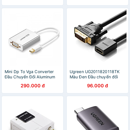
Mini Dp To Vga Converter
Ugreen UG2011820118TK
Đầu Chuyển Đổi Aluminum
Màu Đen Đầu chuyển đổi
With Audio Md107 - 10437
DVI 24 + 1 sang HDMI âm -
290.000 đ
96.000 đ
Ugreen - Hàng Chính Hãng
HÀNG CHÍNH HÃNG