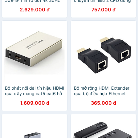
50949 1 in 10 out 4k 30Hz
chuyển tín hiệu 2 CPU dùng
1080p 60Hz Màu Đen
1 Màn hình cổng HDMI KVM
2.629.000 đ
757.000 đ
CM154 Hàng chính hãng
Switch cm571 - Hàng chính
hãng
Bộ phát nối dài tín hiệu HDMI
Bộ mở rộng HDMI Extender
qua dây mạng cat5 cat6 hỗ
qua bộ điều hợp Ethernet
trợ HDCP 3d 1080p Ugreen
CAT5e/6 mạng 4K /1080P-
1.609.000 đ
365.000 đ
116DH30944MM 120M hàng
Lên đến 30m Hỗ Trợ HDCP -
chính hãng
Hàng Nhập Khẩu