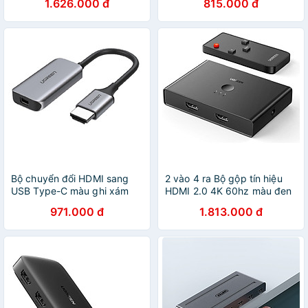
1.626.000 đ
815.000 đ
Hàng chính hãng
Recorder - Hàng Nhập Khẩu
Bộ chuyển đổi HDMI sang
2 vào 4 ra Bộ gộp tín hiệu
USB Type-C màu ghi xám
HDMI 2.0 4K 60hz màu đen
4K 60hz Ugreen 70693
Ugreen C70690BG319CM-
971.000 đ
1.813.000 đ
CM323 Hàng Chính Hãng
Hàng chính hãng