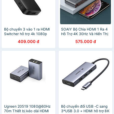
Bộ chuyển 3 vào 1 ra HDMI
SOAIY Bộ Chia HDMI 1 Ra 4
Switcher hỗ trợ 4k 1080p
Hỗ Trợ 4K 30Hz Và Hiển Thị
4K@30HZ Ugreen
3D UNITEK V131A - Hàng
409.000 đ
575.000 đ
332HDC80125Cm Hàng
Nhập Khẩu
chính hãng
Ugreen 20519 1080@60Hz
Bộ chuyển đổi USB -C sang
70m Thiết bị kéo dài HDMI
3*USB 3.0 + HDMI hỗ trợ 8K