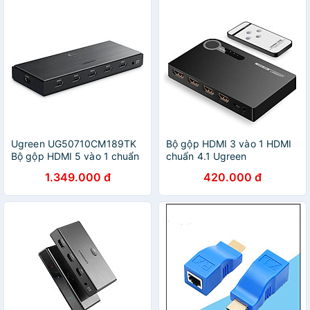
Ugreen UG50710CM189TK
Bộ gộp HDMI 3 vào 1 HDMI
Bộ gộp HDMI 5 vào 1 chuẩn
chuẩn 4.1 Ugreen
HDMI 2.0 - HÀNG CHÍNH
234BG40234OL Hàng chính
1.349.000 đ
420.000 đ
HÃNG
hãng