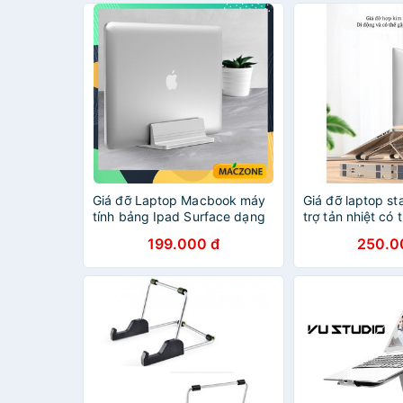
Giá đỡ Laptop Macbook máy
Giá đỡ laptop s
tính bảng Ipad Surface dạng
trợ tản nhiệt có
đứng bằng nhôm nguyên khối
chỉnh độ cao để
199.000 đ
250.0
Crossline - laptop stand