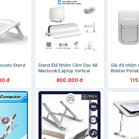
Mocato Stand
Stand/Đế Nhôm Cắm Dọc Kê
Giá đỡ nhôm s
Macbook/Laptop Vertical
Bolster Porta
Laptop Macb
00 đ
800.000 đ
115