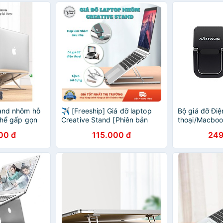
tand nhôm hỗ
✈️ [Freeship] Giá đỡ laptop
Bộ giá đỡ Điệ
 thể gấp gọn
Creative Stand [Phiên bản
thoại/Macbo
 laptop
hợp kim nhôm hoặc nhựa
NILLKIN Bolst
00 đ
115.000 đ
249
ABS]
Stand - Hàn