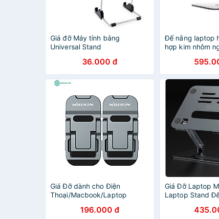
Giá đỡ Máy tính bảng
Đế nâng laptop 
Universal Stand
hợp kim nhôm n
cho macbook, má
36.000 đ
595.0
tay laptop - X3 
Giá Đỡ dành cho Điện
Giá Đỡ Laptop 
Thoại/Macbook/Laptop
Laptop Stand Đế
NILLKIN Bolster Plus Portable
Nhôm Nguyên K
196.000 đ
435.0
Stand - Hàng Nhập Khẩu
P43 Kèm Vít Siế