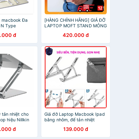
p macbook Đa
[HÀNG CHÍNH HÃNG] GIÁ ĐỠ
 N Type
LAPTOP MOFT STAND MỎNG
ight Table -
NHẸ NHẤT THẾ GIỚI
.000 đ
420.000 đ
ỡ tản nhiệt cho
Giá đỡ Laptop Macbook Ipad
p hiệu Nillkin
bằng nhôm, đế tản nhiệt
stable Laptop
Laptop Stand có thể chỉnh độ
.000 đ
139.000 đ
p 9inch -
cao
2