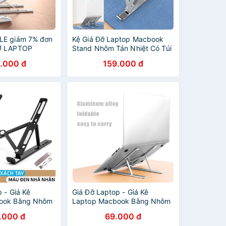
LE giảm 7% đơn
Kệ Giá Đỡ Laptop Macbook
Ỡ LAPTOP
Stand Nhôm Tản Nhiệt Có Túi
AND X6 KIM
Vải Bảo Vệ Chống Trầy
.000 đ
159.000 đ
ỌN
 - Giá Kê
Giá Đỡ Laptop - Giá Kê
ook Bằng Nhôm
Laptop Macbook Bằng Nhôm
ộ Cao, Màu Sắc
Điều Chỉnh Độ Cao, Màu Sắc
.000 đ
69.000 đ
Có Thể Gấp Gọn
Sang Trọng Có Thể Gấp Gọn