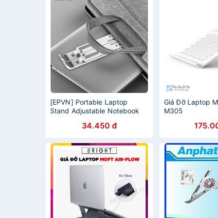
[EPVN] Portable Laptop
Giá Đỡ Laptop 
Stand Adjustable Notebook
M305
Stand For Foldable Laptop
34.450 đ
175.0
Holder Base {EP}