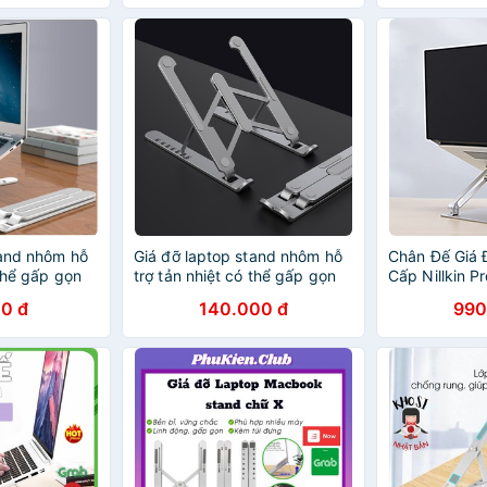
/ Laptop HP / Laptop Dell /
Laptop Stan
Laptop Lenovo / Laptop LG /
Laptop Acer / Laptop MSI -
Hàng Nhập Khẩu
tand nhôm hỗ
Giá đỡ laptop stand nhôm hỗ
Chân Đế Giá 
 thể gấp gọn
trợ tản nhiệt có thể gấp gọn
Cấp Nillkin P
laptop, ipad,
chỉnh độ cao để laptop ipad
Adjustable S
0 đ
140.000 đ
990
ce
macbook surface
Macbook / La
Laptop Asus 
Laptop Dell /
Laptop LG / L
Laptop MSI 
Khẩu