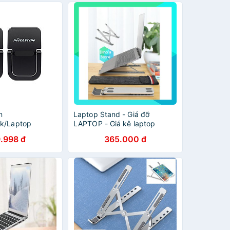
n
Laptop Stand - Giá đỡ
ok/Laptop
LAPTOP - Giá kê laptop
er Mini Portable
MACBOOK máy tính bảng giá
.998 đ
365.000 đ
g Nhập Khẩu
đỡ MÁY TÍNH hợp kim nhôm
cao cấp