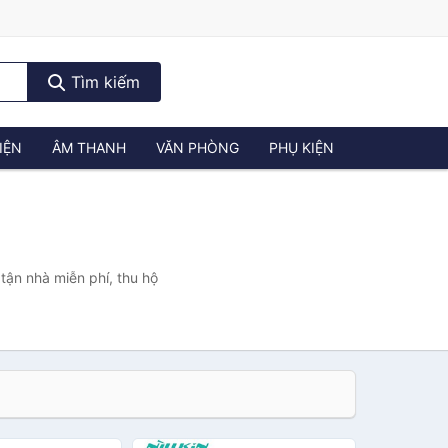
Tìm kiếm
IỆN
ÂM THANH
VĂN PHÒNG
PHỤ KIỆN
tận nhà miễn phí, thu hộ