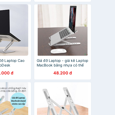
d
Laptop Stand
Đỡ Laptop Cao
Giá đỡ Laptop - giá kê Laptop
roDesk
MacBook bằng nhựa có thể
tand cho Laptop
gấp gọn và điều chỉnh độ cao
.000 đ
48.200 đ
ptop Surface /
theo nhu cầu Laptop Stand -
/ Laptop HP /
dc4433
 Laptop Lenovo /
aptop Acer /
- Hàng Nhập