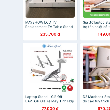
MAYSHOW LCD TV
Giá đỡ laptop s
Replacement TV Table Stand
trợ tản nhiệt có
with Screws TV Holder Base
chỉnh độ cao để 
235.700 đ
149.0
Mount Universal Desktop
macbook surfac
Stand 32- 65" Punch-Free TV
Base
Laptop Stand - Giá Đỡ
D2 Macbook Stan
LAPTOP Giá Kê Máy Tính Hợp
độ cao tùy thích
Kim Nhôm Sang Trọng Có Thể
77.000 đ
970.2
Gấp Gọn, Điều Chỉnh Độ Cao