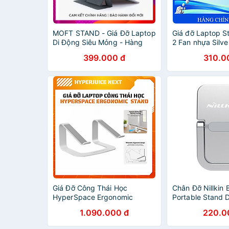
MOFT STAND - Giá Đỡ Laptop
Giá đỡ Laptop S
Di Động Siêu Mỏng - Hàng
2 Fan nhựa Silve
Chính Hãng
Chính Hãng
399.000 đ
310.0
Giá Đỡ Công Thái Học
Chân Đỡ Nillkin 
HyperSpace Ergonomic
Portable Stand 
Laptop Stand – HS1110WHGL
Laptop , Macboo
1.090.000 đ
220.0
- Hàng chính hãng