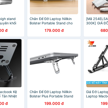
high stand
Chân Đế Đỡ Laptop Nillkin
[Mã 254ELSA
guyên khối
Bolster Portable Stand cho
300K] GIÁ Đ
y tính xách
Laptop Macbook / Laptop
MACBOOK ST
00 đ
179.000 đ
680
U
Surface / Laptop Asus /
LOẠI GẬP G
Laptop HP / Laptop Dell /
Laptop Lenovo / Laptop LG /
Laptop Acer / Laptop MSI -
Hàng Nhập Khẩu
Macbook Kệ
Chân Đế Đỡ Laptop Nillkin
Giá Đỡ Laptop
 Tản Nhiệt
Bolster Plus Portable Stand
Laptop Macb
hối Cao Cấp
cho Laptop Macbook /
Điều Chỉnh Đ
00 đ
199.000 đ
199
t ỐC
Laptop Surface / Laptop Asus
Sang Trọng 