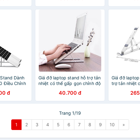
 Stand Dành
Giá đỡ laptop stand hỗ trợ tản
Giá đỡ lapto
0 Điều Chỉnh
nhiệt có thể gấp gọn chỉnh độ
trợ tản nhiệt
ấc Làm Giá
cao để laptop, ipad,
chỉnh độ cao 
00 đ
40.700 đ
265
Tính Bảng,
macbook, surface-Giá đỡ
macbook sur
g Chính Hãng
Nhựa -dc4433
VinBuy
Trang 1/19
1
2
3
4
5
6
7
8
9
10
»