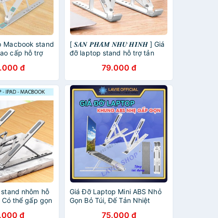
p Macbook stand
[ 𝑺𝑨̉𝑵 𝑷𝑯𝑨̂̉𝑴 𝑵𝑯𝑼̛ 𝑯𝑰̀𝑵𝑯 ] Giá
ao cấp hỗ trợ
đỡ laptop stand hỗ trợ tản
 gọn, để laptop
nhiệt 𝑪𝑶́ 𝑻𝑯𝑬̂̉ 𝑮𝑨̂́𝑷 𝑮𝑶̣𝑵 chỉnh
.000 đ
79.000 đ
 kèm túi
độ cao để laptop, ipad...
p stand nhôm hỗ
Giá Đỡ Laptop Mini ABS Nhỏ
 - Có thể gấp gọn
Gọn Bỏ Túi, Đế Tản Nhiệt
- Để laptop ipad
Laptop Stand Cao Cấp 7 Mức
.000 đ
75.000 đ
ace N3 / LS501
Độ Gọn Nhẹ Siêu Rẻ