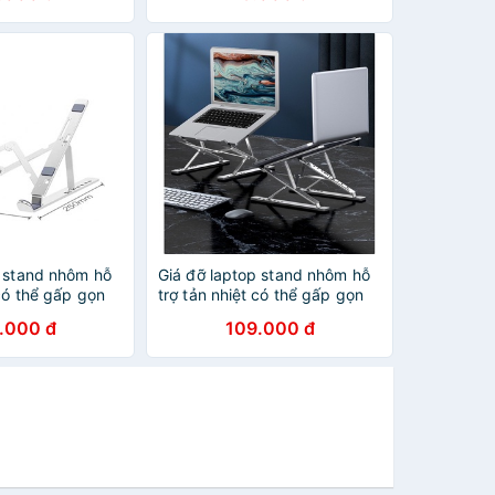
p stand nhôm hỗ
Giá đỡ laptop stand nhôm hỗ
 có thể gấp gọn
trợ tản nhiệt có thể gấp gọn
để laptop ipad
chỉnh độ cao để laptop ipad
.000 đ
109.000 đ
face N3 D103
macbook surface N8 AnBi
Shop