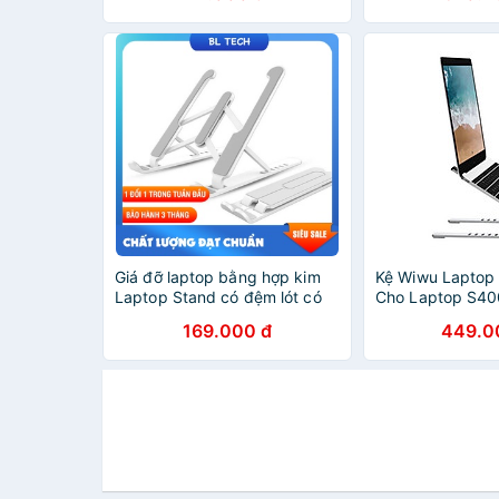
Giá đỡ laptop bằng hợp kim
Kệ Wiwu Laptop
Laptop Stand có đệm lót có
Cho Laptop S40
thể điều chỉnh nhiều độ cao
Độ Cao Với 10 N
169.000 đ
449.0
và gấp lại gọn gàng
Đỡ Laptop, Máy 
Đọc Sách - Hàn