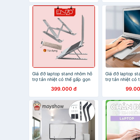
Giá đỡ laptop stand nhôm hỗ
Giá đỡ laptop s
trợ tản nhiệt có thể gấp gọn
trợ tản nhiệt có
chỉnh độ cao để laptop, ipad,
chỉnh độ cao để 
399.000 đ
99.00
macbook, surface
macbook, surfa