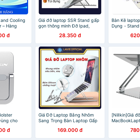
tand Cooling
Giá đỡ laptop SSR Stand gấp
Bàn Kê lapto
r – Hàng
gọn thông minh Đỡ Ipad,
Dụng - Stand
Macbook, Kệ Kê Laptop
Adjustable He
00 đ
28.350 đ
620
(PD2239)
HanruiOffical
Bolster
Giá Đỡ Laptop Bằng Nhôm
[Nillkin]Giá đ
Dùng cho
Sang Trọng Bàn Laptop Gấp
MacBookLapto
k (Bộ 02 Cái)
Gọn Tặng Kèm Túi Đựng
ProDesk Adju
00 đ
169.000 đ
780
Laptop Stand Tản Nhiệt
Stand (Lapto
Laptop
17inch)Max1