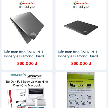
Dán màn hình 3M 6-IN-1
Dán màn hình 3M 6-IN-1
Innostyle Diamond Guard
Innostyle Diamond Guard
Skin Set dành cho Macbook
Skin Set dành cho Macbook
860.000 đ
860.000 đ
Pro 13/16 inch 2020 - Hàng
Air 13 inch 2018-2020
chính hãng
ISCS2337 - Hàng chính
hãng