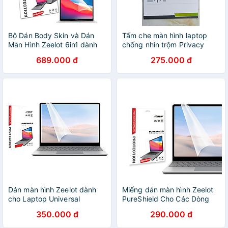
Bộ Dán Body Skin và Dán
Tấm che màn hình laptop
Màn Hình Zeelot 6in1 dành
chống nhìn trộm Privacy
cho Macbook Pro 16"/ Pro
Filter- Hàng nhập khẩu
689.000 đ
275.000 đ
13" 2020/ Pro M1/ Air 13"
2018- 2020 - Hàng chính
hãng
Dán màn hình Zeelot dành
Miếng dán màn hình Zeelot
cho Laptop Universal
PureShield Cho Các Dòng
13/15.6 inch - Hàng chính
Laptop 13.3 inch/ 15.6 inch
350.000 đ
290.000 đ
hãng
Wide - Hàng chính hãng