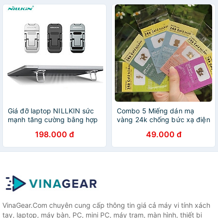
Giá đỡ laptop NILLKIN sức
Combo 5 Miếng dán mạ
mạnh tăng cường bằng hợp
vàng 24k chống bức xạ điện
kim nhôm nhỏ gọn phù hợp
từ điện thoại, điện thoại bàn,
198.000 đ
49.000 đ
với kích thước 14-17 inch -
máy chụp hình, máy MP3,
Hàng Chính Hãng
MP4, máy tính, laptop...
VinaGear.Com chuyên cung cấp thông tin giá cả máy vi tính xách
tay, laptop, máy bàn, PC, mini PC, máy trạm, màn hình, thiết bị