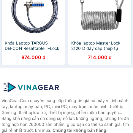
Khóa Laptop TARGUS
Khóa laptop Master Lock
DEFCON Resettable T-Lock
2120 D dây cáp thép tự
Combo Cable Lock Polybag
xoắn dài 1.8m x 5mm - Hàng
874.000 đ
714.000 đ
- PA410BX - Hàng Chính
chính hãng
Hãng
VinaGear.Com chuyên cung cấp thông tin giá cả máy vi tính xách
tay, laptop, máy bàn, PC, mini PC, máy trạm, màn hình, thiết bị
Gaming, thiết bị lưu trữ, thiết bị mạng, phần mềm bản quyền...
Bằng khả năng sẵn có cùng sự nỗ lực không ngừng, chúng tôi đã
tổng hợp hơn 260000 sản phẩm, giúp bạn có thể so sánh giá, tìm
giá rẻ nhất trước khi mua.
Chúng tôi không bán hàng.