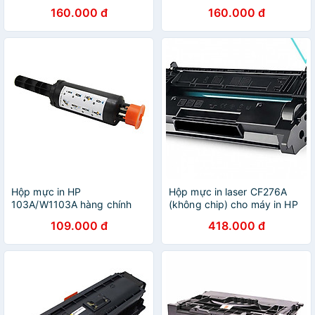
M12A M26A, M26NW 1K -
M12W, M26A, M26W - Hàng
160.000 đ
160.000 đ
Hàng Nhập Khẩu
nhập khẩu
Hộp mực in HP
Hộp mực in laser CF276A
103A/W1103A hàng chính
(không chip) cho máy in HP
hãng Viettoner dùng cho
LaserJet Pro
109.000 đ
418.000 đ
máy in HP Neverstop Laser
M404DW/M404DN/M404N/H
1000A, 1000W, 1200A,
M428FDW/Canon
1200W mới 100% [Fullbox]
223DW/226DW - Hàng nhập
khẩu