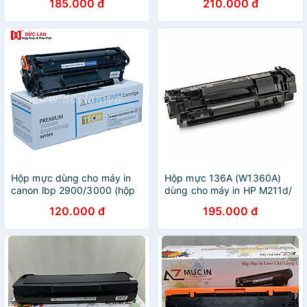
185.000 đ
210.000 đ
- Hàng nhập khẩu
Hộp mực dùng cho máy in
Hộp mực 136A (W1360A)
canon lbp 2900/3000 (hộp
dùng cho máy in HP M211d/
mực 12a) hàng chính hãng
M211dw/ M236dw/
120.000 đ
195.000 đ
M236sdw CÓ SẴN CHIP
NHẬN MỰC - Hàng nhập
khẩu