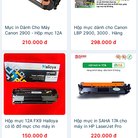
Mực in Dành Cho Máy
Hộp mực dành cho Canon
Canon 2900 - Hộp mực 12A
LBP 2900, 3000 . Hàng
chính hãng NC có mã hộp
210.000 đ
298.000 đ
mực 302 / HP 12A dùng cho
máy in
Hộp mực 12A FX9 Halloya
Hộp mực in SAHA 17A cho
có lỗ đổ mực cho máy in
máy in HP LaserJet Pro
Canon 2900 Hp 1020 in
M101 / M102, MFP M130 -
150.000 đ
220.000 đ
2000 trang - Hàng Nhập
Hàng chính hãng