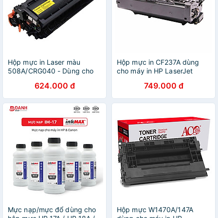
Hộp mực in Laser màu
Hộp mực in CF237A dùng
508A/CRG040 - Dùng cho
cho máy in HP LaserJet
máy in HP 553N/ HP
M607n, M607dn, M608n,
624.000 đ
749.000 đ
553DN/ HP552dn/HP
M608dn, M608x, M609dn,
577/Canon LBP 710/Canon
M631 - Hàng nhập khẩu
LBP 712 - Hàng nhập khẩu
Mực nạp/mực đổ dùng cho
Hộp mực W1470A/147A