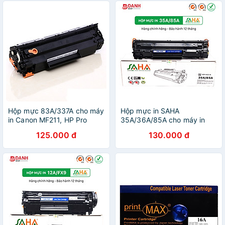
Hộp mực 83A/337A cho máy
Hộp mực in SAHA
in Canon MF211, HP Pro
35A/36A/85A cho máy in
M125 Có lỗ đổ mực, mực
HP, Canon - Hàng chính
125.000 đ
130.000 đ
thải
hãng