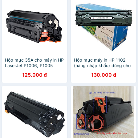
Hộp mực 35A cho máy in HP
Hộp mực máy in HP 1102
LaserJet P1006, P1005
(hàng nhập khẩu) dùng cho
máy HP LaserJet P1005,
125.000 đ
130.000 đ
P1006, P1102, P1102w -
Cartridge 35A / 85A mới
100%