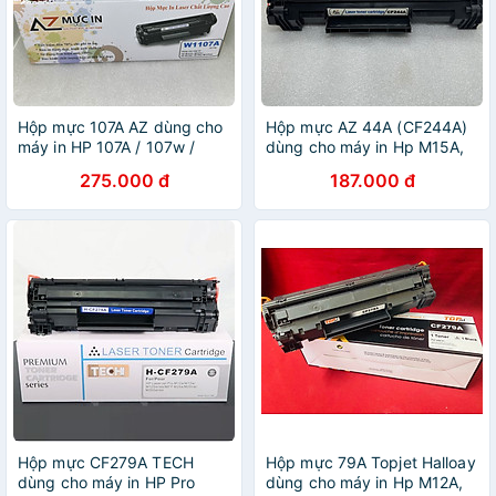
Hộp mực 107A AZ dùng cho
Hộp mực AZ 44A (CF244A)
máy in HP 107A / 107w /
dùng cho máy in Hp M15A,
135A / 135w/ 137fnw - Hàng
M15W, M28A, M28W - Hàng
275.000 đ
187.000 đ
chính hãng
chính hãng
Hộp mực CF279A TECH
Hộp mực 79A Topjet Halloay
dùng cho máy in HP Pro
dùng cho máy in Hp M12A,