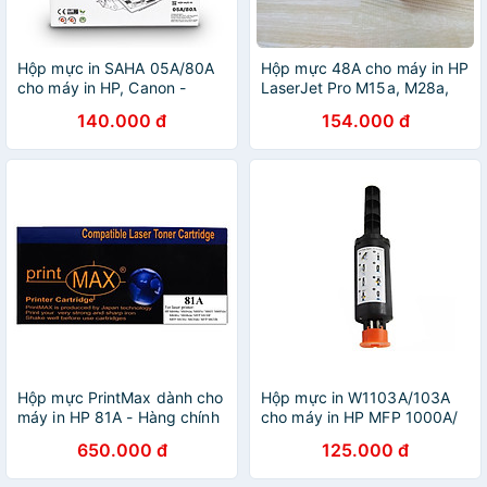
Hộp mực in SAHA 05A/80A
Hộp mực 48A cho máy in HP
cho máy in HP, Canon -
LaserJet Pro M15a, M28a,
Hàng chính hãng
M28w
140.000 đ
154.000 đ
Hộp mực PrintMax dành cho
Hộp mực in W1103A/103A
máy in HP 81A - Hàng chính
cho máy in HP MFP 1000A/
hãng
1000W, HP 1200A/ 1200W -
650.000 đ
125.000 đ
Hàng nhập khẩu