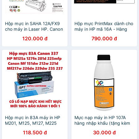
Hộp mực in SAHA 12A/FX9
Hộp mực PrintMax dành cho
cho máy in Laser HP. Canon
máy in HP mã 16A - Hàng
- Hàng chính hãng
Chính Hãng
120.000 đ
790.000 đ
Hộp mực in 83A máy in HP
Mực nạp máy in HP 107A
M201, M125, M127, M225
hàng nhập khẩu (tặng kèm
Hàng chính hãng Alpha
phễu) - Dùng cho hộp mực
118.500 đ
30.000 đ
Cartridge
máy in HP 107a, 107w, 135a,