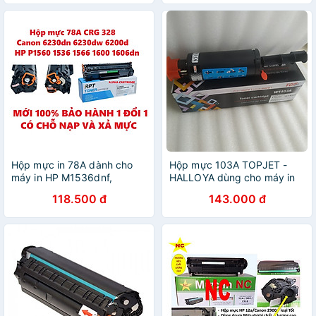
135w, 137fnw - Cartridge
107A - w1107a
Hộp mực in 78A dành cho
Hộp mực 103A TOPJET -
máy in HP M1536dnf,
HALLOYA dùng cho máy in
P1606DN, P1566 Hàng
HP 1000A 1000W HP 1200A
118.500 đ
143.000 đ
chính hãng Alpha Cartridge
1200W | Hàng Nhập Khẩu