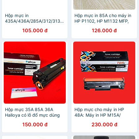
Hộp mực in
Hộp mực in 85A cho máy in
435A/436A/285A/312/313/325
HP P1102, HP M1132 MFP,
cho máy in HP
HP M1212NFA
105.000 đ
126.000 đ
P1005/P1006/P1505/P1102/P1102W,
Canon 6030/6030W - Hàng
nhập khẩu
Hộp mực 35A 85A 36A
Hộp mực cho máy in HP
Halloya có lỗ đổ mực dùng
48A: Máy in HP M15A/
cho máy in Hp P1005 P1006
M16A/ M28A/ M29A - Hàng
150.000 đ
230.000 đ
1505 1522 1505 P1102
nhập khẩu
M1132 M1212 Canon 6030
MF3010 - Hàng Nhập Khẩu