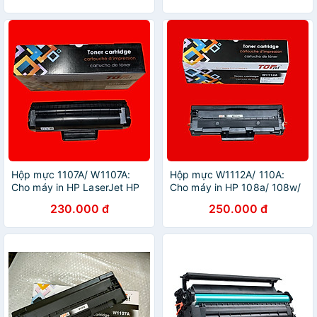
Khẩu
Hộp mực 1107A/ W1107A:
Hộp mực W1112A/ 110A:
Cho máy in HP LaserJet HP
Cho máy in HP 108a/ 108w/
107a/ 107w/ 135a/ 135w /
136a/ 136w/ 138fnw ( Hàng
230.000 đ
250.000 đ
137a / 137w ( Hàng nhập
nhập khẩu )
khẩu )