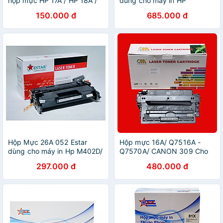
hộp mực HP 17A / HP 18A /
dùng cho máy in HP
HP 30A / HP 33A - Mực nạp
LaserJet M610/M611/M612
150.000 đ
685.000 đ
hp M102a, M104a,
printer series - KHÔNG CHÍP
M130a....HÀNG CHÍNH
NHẬN MỰC - Hàng nhập
HÃNG
khẩu
Hộp Mực 26A 052 Estar
Hộp mực 16A/ Q7516A -
dùng cho máy in Hp M402D/
Q7570A/ CANON 309 Cho
402DN Canon 214DW,
máy in HP 5200/ Canon
297.000 đ
480.000 đ
212DW - hàng chính hãng
3500 ( Chinamate ) Hàng
Nhập khẩu