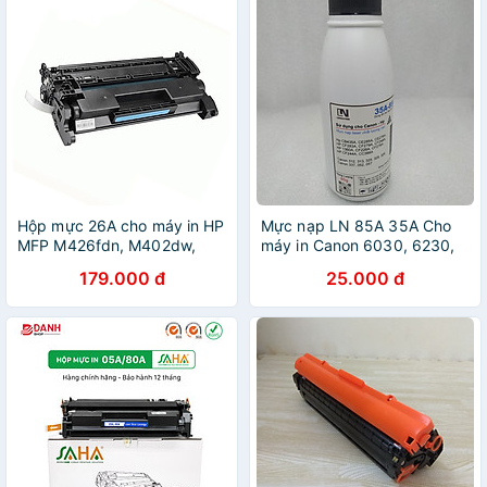
Hộp mực 26A cho máy in HP
Mực nạp LN 85A 35A Cho
MFP M426fdn, M402dw,
máy in Canon 6030, 6230,
M402n
3050. HP P1102, P1006,
179.000 đ
25.000 đ
M12A, M15A, M28A - hàng
chính hãng