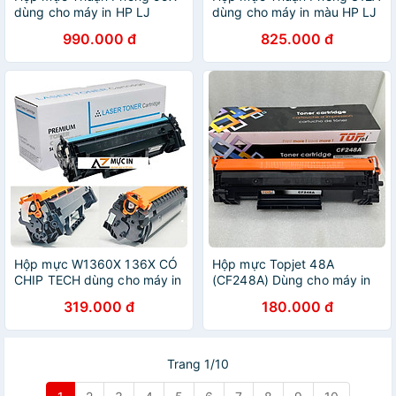
dùng cho máy in HP LJ
dùng cho máy in màu HP LJ
P3015 / Canon LBP 6750 -
PRO MFP M476 - Hàng
990.000 đ
825.000 đ
Hàng Chính Hãng
Chính Hãng
Hộp mực W1360X 136X CÓ
Hộp mực Topjet 48A
CHIP TECH dùng cho máy in
(CF248A) Dùng cho máy in
HP M211d M211dw M236dw
HP M15A/M28A (Có sẵn
319.000 đ
180.000 đ
- Hàng Nhập Khẩu
Chíp) - Hàng Chính Hãng
Trang 1/10