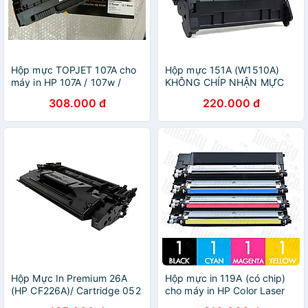
Hộp mực TOPJET 107A cho
Hộp mực 151A (W1510A)
máy in HP 107A / 107w /
KHÔNG CHÍP NHẬN MỰC
135A / 135w/ 137fnw - hàng
dùng cho máy in Hp
308.000 đ
220.000 đ
chính hãng
4003DN, M4003DW,
MFP4103FDN,
MFP4103FDW - Hàng nhập
khẩu
Hộp Mực In Premium 26A
Hộp mực in 119A (có chip)
(HP CF226A)/ Cartridge 052
cho máy in HP Color Laser
- Hàng Nhập Khẩu
150a/150nw/178nw/179fnw