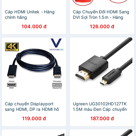
Cáp HDMI Unitek - Hàng
Cáp Chuyển Đổi HDMI Sang
chính hãng
DVI Sợi Tròn 1.5m - Hàng
Chính Hãng Cáp HDMI to
104.000 đ
126.000 đ
DVI (24+1) dài 1.5m - Giao
Màu Ngẫu Nhiên - CÁP
HDMI DISPLAYPORT
Cáp chuyển Displayport
Ugreen UG30102HD127TK
sang HDMI, DP ra HDMI hỗ
1.5M màu Đen Cáp chuyển
trợ 4K 30hz/ 1080p 60hz
đổi Micro HDMI sang HDMI
119.000 đ
187.000 đ
cáp dài 1m8
thuần đồng - HÀNG CHÍNH
HÃNG