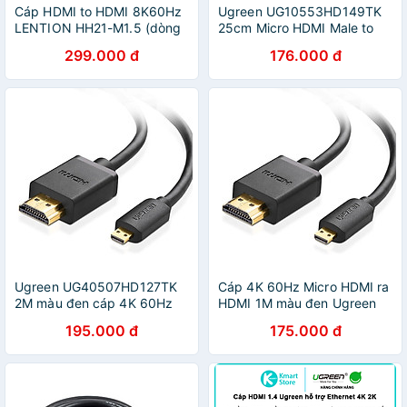
Cáp HDMI to HDMI 8K60Hz
Ugreen UG10553HD149TK
LENTION HH21-M1.5 (dòng
25cm Micro HDMI Male to
cao cấp) Hàng Chính Hãng
HDMI Female Adapter Cable
299.000 đ
176.000 đ
0.25m - HÀNG CHÍNH HÃNG
Ugreen UG40507HD127TK
Cáp 4K 60Hz Micro HDMI ra
2M màu đen cáp 4K 60Hz
HDMI 1M màu đen Ugreen
Micro HDMI ra HDMI - HÀNG
127CABLE40506HD Hàng
195.000 đ
175.000 đ
CHÍNH HÃNG
chính hãng