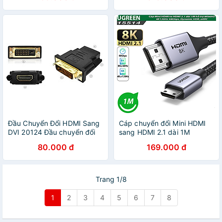
Đầu Chuyển Đổi HDMI Sang
Cáp chuyển đổi Mini HDMI
DVI 20124 Đầu chuyển đổi
sang HDMI 2.1 dài 1M
DVI-D (24+1) cổng đực sang
Ugreen 15514 hỗ trợ
80.000 đ
169.000 đ
HDMI cổng cái (màu đen)
8K@60Hz 4K@144Hz
Đầu chuyển đổi HDMI cái
48Gbps - Hàng chính hãng
sang DVI 24+1 đực - Hàng
Nhập Khẩu
Trang 1/8
1
2
3
4
5
6
7
8