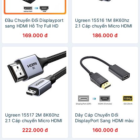
Đầu Chuyển Đổi Displayport
Ugreen 15516 1M 8K60hz
sang HDMI Hỗ Trợ Full HD
2.1 Cáp chuyển Micro HDMI
1080P Chuẩn HDMI 1.4
sang HDMI dây bọc dù
169.000 đ
186.000 đ
Dành Cho laptop, PC
HD164 20015516 - Hàng
chính hãng
Ugreen 15517 2M 8K60hz
Dây Cáp Chuyển Đổi
2.1 Cáp chuyển Micro HDMI
DisplayPort Sang HDMI màu
sang HDMI dây bọc dù
đen Displayport To HDMI
222.000 đ
160.000 đ
HD164 20015517 - Hàng
Hàng Nhập Khẩu - Giao Mẫu
chính hãng
Ngẫu Nhiên