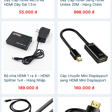
HDMI Dây Dài 1.5m
Unitek 20M - Hàng Chính
Hãng
55.000 đ
998.000 đ
Bộ chia HDMI 1 ra 4 – HDMI
Cáp chuyển Mini Displayport
Splitter 1x4 - Hàng Nhập
sang HDMI Mini Displayport
Khẩu
To HDMI Cáp Chuyển
189.000 đ
160.000 đ
Thunderbolt To HDMI - Hàng
Nhập Khẩu - Giao Màu Ngẫu
Nhiên