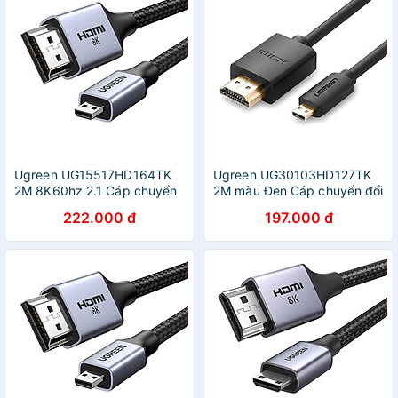
Ugreen UG15517HD164TK
Ugreen UG30103HD127TK
2M 8K60hz 2.1 Cáp chuyển
2M màu Đen Cáp chuyển đổi
Micro HDMI sang HDMI dây
Micro HDMI sang HDMI
222.000 đ
197.000 đ
bọc dù - HÀNG CHÍNH
thuần đồng - HÀNG CHÍNH
HÃNG
HÃNG