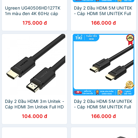
Ugreen UG40506HD127TK
Dây 2 Đầu HDMi 5M UNITEK
1m màu đen 4K 60Hz cáp
- Cáp HDMI 5M UNITEK Full
Micro HDMI ra HDMI - HÀNG
HD 4K - Hàng Nhập Khẩu
175.000 đ
166.000 đ
CHÍNH HÃNG
Dây 2 Đầu HDMI 3m Unitek -
Dây 2 Đầu HDMi 5M UNITEK
Cáp HDMI 3m Unitek Full HD
- Cáp HDMI 5M UNITEK Full
4K - Hàng chính hãng
HD 4K - Hàng Chính Hãng
104.000 đ
166.000 đ