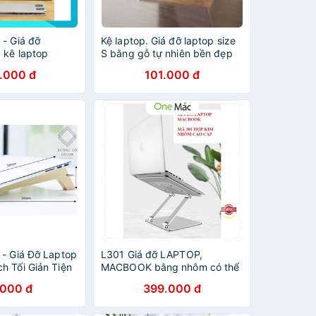
 - Giá đỡ
Kệ laptop. Giá đỡ laptop size
 kê laptop
S bằng gỗ tự nhiên bền đẹp
 tính bảng giá
.000 đ
101.000 đ
 hợp kim nhôm
 - Giá Đỡ Laptop
L301 Giá đỡ LAPTOP,
h Tối Giản Tiện
MACBOOK bằng nhôm có thể
điều chỉnh được độ cao, đế
.000 đ
399.000 đ
tản nhiệt laptop, đế kê laptop
nhôm