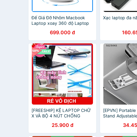
Đế Giá Đỡ Nhôm Macbook
Xạc laptop đa n
Laptop xoay 360 độ Laptop
11" - 17"
699.000 đ
160.6
[FREESHIP] KỆ LAPTOP CHỮ
[EPVN] Portable
X VÀ BỘ 4 NÚT CHỐNG
Stand Adjustabl
NÓNG LAPTOP [HCM]
Stand For Folda
25.900 đ
34.45
Holder Base {EP