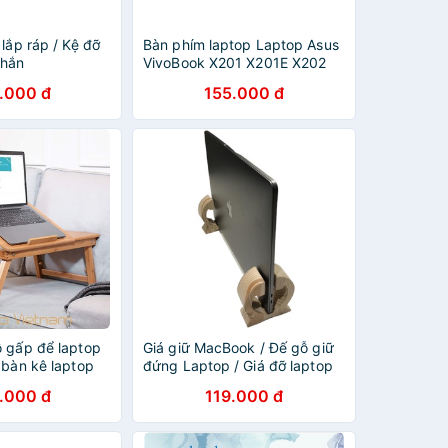
 lắp ráp / Kệ đỡ
Bàn phím laptop Laptop Asus
chắn
VivoBook X201 X201E X202
X202E
.000 đ
155.000 đ
ỗ gấp để laptop
Giá giữ MacBook / Đế gỗ giữ
 bàn kê laptop
đứng Laptop / Giá đỡ laptop
 kéo tăng chiều
gỗ
.000 đ
119.000 đ
02]