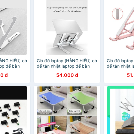
HÀNG HIỆU] có
Giá đỡ laptop [HÀNG HIỆU] có
Giá đỡ lapto
top để bàn
đế tản nhiệt laptop để bàn
đế tản nhiệt 
0 đ
54.000 đ
51