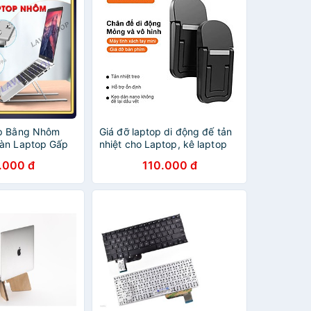
op Bằng Nhôm
Giá đỡ laptop di động đế tản
àn Laptop Gấp
nhiệt cho Laptop, kê laptop
m Túi Đựng
Mac tiện lợi - Hàng chính hãng
.000 đ
110.000 đ
 Tản Nhiệt
GIÁ ĐỠ LAPTOP