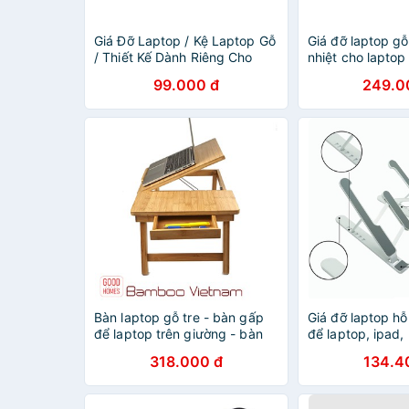
Giá Đỡ Laptop / Kệ Laptop Gỗ
Giá đỡ laptop gỗ
/ Thiết Kế Dành Riêng Cho
nhiệt cho laptop
dòng Laptop 17.3 inch +
laptop gỗ, Bàn đ
99.000 đ
249.0
khay để latop G
Bàn laptop gỗ tre - bàn gấp
Giá đỡ laptop hỗ 
để laptop trên giường - bàn
để laptop, ipad
laptop tre có ngăn kéo
318.000 đ
134.4
[TABLIX-01]