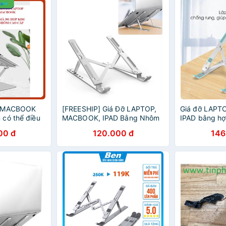
, MACBOOK
[FREESHIP] Giá Đỡ LAPTOP,
Giá đỡ LAPT
có thể điều
MACBOOK, IPAD Bằng Nhôm
IPAD bằng hợ
ao, đế tản
Có Thể Điều Chỉnh Được Độ
thể điều chỉn
00 đ
120.000 đ
146
 kê laptop
Cao, Đế Tản Nhiệt Laptop, Đế
đế tản nhiệt 
Kê Laptop Nhôm.
laptop