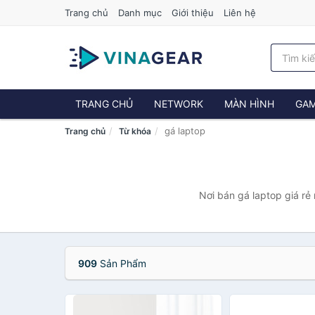
Trang chủ
Danh mục
Giới thiệu
Liên hệ
TRANG CHỦ
NETWORK
MÀN HÌNH
GAM
gá laptop
Trang chủ
Từ khóa
Nơi bán gá laptop giá rẻ
909
Sản Phẩm