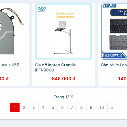
p Asus K55
Giá đỡ laptop Grandix
Bàn phím Lap
IPFR9060
00 đ
845.000 đ
140
Trang 1/19
1
2
3
4
5
6
7
8
9
10
»