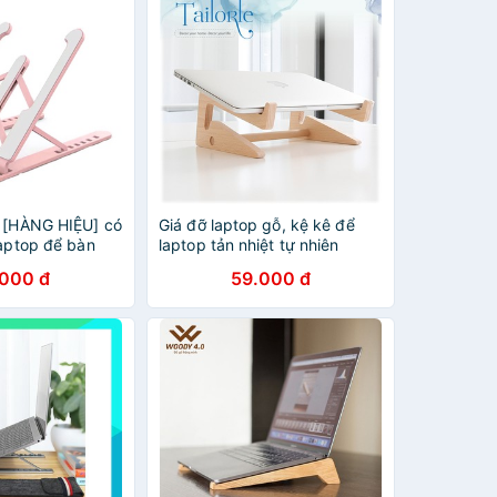
p [HÀNG HIỆU] có
Giá đỡ laptop gỗ, kệ kê để
laptop để bàn
laptop tản nhiệt tự nhiên
.000 đ
59.000 đ