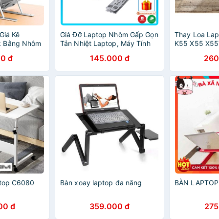
Giá Kê
Giá Đỡ Laptop Nhôm Gấp Gọn
Thay Loa Lap
k Bằng Nhôm
Tản Nhiệt Laptop, Máy Tính
K55 X55 X55
ao, Màu Sắc
Bảng, Điện Thoại
K55V K55VD
0 đ
145.000 đ
260
Thể Gấp Gọn
ptop C6080
Bàn xoay laptop đa năng
BÀN LAPTOP
00 đ
359.000 đ
275