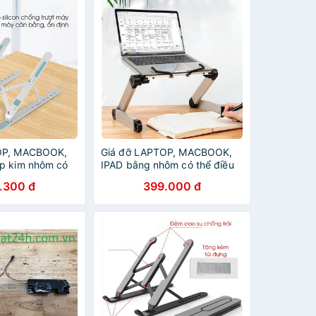
OP, MACBOOK,
Giá đỡ LAPTOP, MACBOOK,
p kim nhôm có
IPAD bằng nhôm có thể điều
h được độ cao,
chỉnh được độ cao, đế tản
.300 đ
399.000 đ
laptop, đế kê
nhiệt laptop, đế kê laptop
nhôm + nhựa