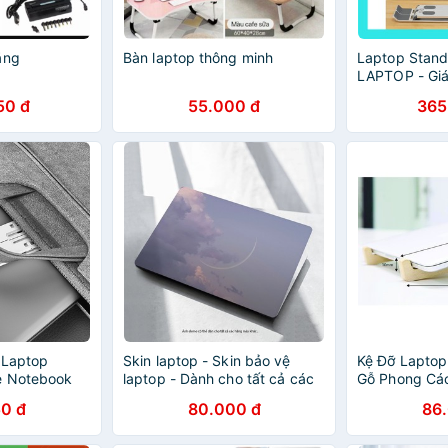
ăng
Bàn laptop thông minh
Laptop Stand
LAPTOP - Giá
MACBOOK máy
50 đ
55.000 đ
365
đỡ MÁY TÍNH
cao cấp
 Laptop
Skin laptop - Skin bảo vệ
Kệ Đỡ Laptop
e Notebook
laptop - Dành cho tất cả các
Gỗ Phong Các
ble Laptop
dòng máy
Dụng
0 đ
80.000 đ
86
}