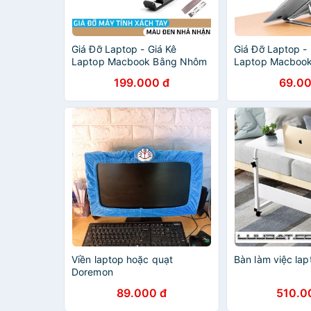
Giá Đỡ Laptop - Giá Kê
Giá Đỡ Laptop - 
Laptop Macbook Bằng Nhôm
Laptop Macboo
Điều Chỉnh Độ Cao, Màu Sắc
Điều Chỉnh Độ C
199.000 đ
69.00
Sang Trọng Có Thể Gấp Gọn
Sang Trọng Có 
Laptop Stand
Laptop Stand
Viền laptop hoặc quạt
Bàn làm việc la
Doremon
89.000 đ
510.0