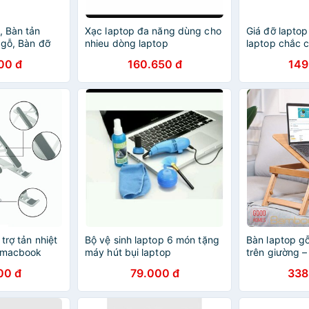
, Bàn tản
Xạc laptop đa năng dùng cho
Giá đỡ laptop
 gỗ, Bàn đỡ
nhieu dòng laptop
laptop chắc 
ể laptop gỗ,
00 đ
160.650 đ
149
ỗ
trợ tản nhiệt
Bộ vệ sinh laptop 6 món tặng
Bàn laptop g
, macbook
máy hút bụi laptop
trên giường –
đa năng chân
00 đ
79.000 đ
338
cao [TABLIX-