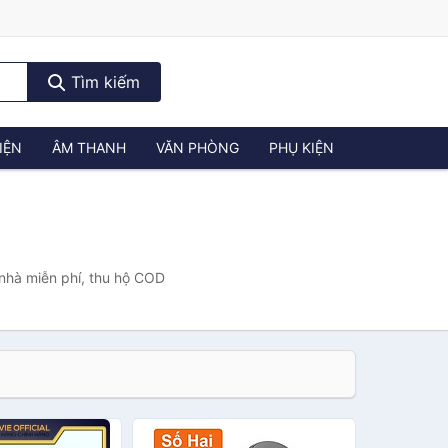
Tìm kiếm
IỆN
ÂM THANH
VĂN PHÒNG
PHỤ KIỆN
 nhà miễn phí, thu hộ COD