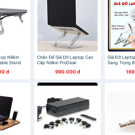
op Nillkin
Chân Đế Giá Đỡ Laptop Cao
Giá Đỡ Lapt
table Stand
Cấp Nillkin ProDesk
Sang Trọng B
book /
Adjustable Stand cho Laptop
Gọn Tặng Kè
00 đ
990.000 đ
169
/ Laptop Asus
Macbook / Laptop Surface /
Laptop Stand
ptop Dell /
Laptop Asus / Laptop HP /
Laptop
 Laptop LG /
Laptop Dell / Laptop Lenovo /
aptop MSI -
Laptop LG / Laptop Acer /
u
Laptop MSI - Hàng Nhập
Khẩu