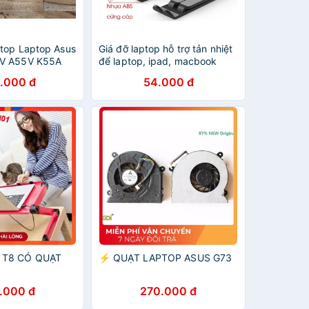
top Laptop Asus
Giá đỡ laptop hỗ trợ tản nhiệt
V A55V K55A
để laptop, ipad, macbook
 K55VM R500VM
bằng nhựa (BigBang)
.000 đ
54.000 đ
 T8 CÓ QUẠT
⚡️ QUẠT LAPTOP ASUS G73
.000 đ
270.000 đ