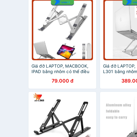
Giá đỡ LAPTOP, MACBOOK,
Giá đỡ LAPTOP
IPAD bằng nhôm có thể điều
L301 bằng nhôm 
chỉnh được độ cao, đế tản
chỉnh được độ c
79.000 đ
389.0
nhiệt laptop, đế kê laptop
nhiệt laptop, đế
nhôm
nhôm