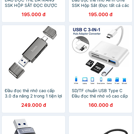
SSK HỘP SẮT ĐỌC ĐƯỢC
SSK Hộp Sắt (Đọc tất cả các
TẤT CẢ LOẠI THẺ- HÀNG
loại thẻ) - Hàng Nhập Khẩu
195.000 đ
195.000 đ
CHÍNH HÃNG
Đầu đọc thẻ nhớ cao cấp
SD/TF chuẩn USB Type C
3.0 đa năng 2 trong 1 tiện lợi
Đầu đọc thẻ nhớ vỏ cao cấp
(1 đầu USB, 1 Đầu typec)
- Hàng chính hãng ĐẦU ĐỌC
249.000 đ
160.000 đ
đọc thẻ camera, máy ảnh
THẺ NHỚ
đọc thẻ SD+TF3.0- Hàng
chính hãng