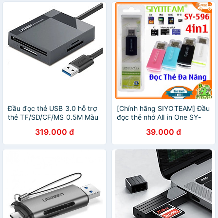
Đầu đọc thẻ USB 3.0 hỗ trợ
[Chính hãng SIYOTEAM] Đầu
thẻ TF/SD/CF/MS 0.5M Màu
đọc thẻ nhớ All in One SY-
Xám Ugreen 30333 CR125
596 4 in 1
319.000 đ
39.000 đ
Hàng Chính Hãng