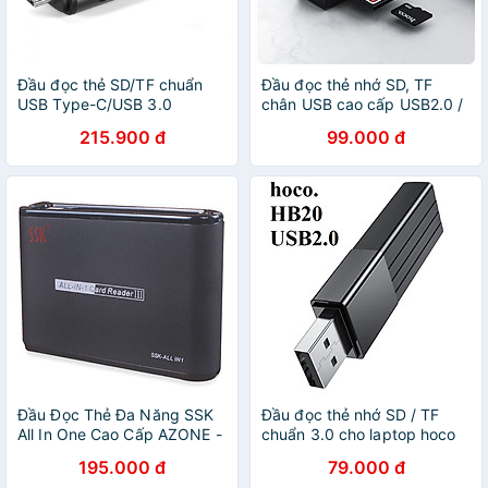
Đầu đọc thẻ SD/TF chuẩn
Đầu đọc thẻ nhớ SD, TF
USB Type-C/USB 3.0
chân USB cao cấp USB2.0 /
Ugreen 50706 (Màu xám)
USB3.0 - hàng nhập khẩu
215.900 đ
99.000 đ
Đầu Đọc Thẻ Đa Năng SSK
Đầu đọc thẻ nhớ SD / TF
All In One Cao Cấp AZONE -
chuẩn 3.0 cho laptop hoco
Hàng Nhập Khẩu
HB20 - Hàng chính hãng
195.000 đ
79.000 đ