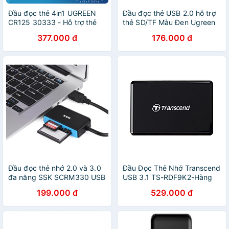
Đầu đọc thẻ 4in1 UGREEN
Đầu đọc thẻ USB 2.0 hỗ trợ
CR125 30333 - Hỗ trợ thẻ
thẻ SD/TF Màu Đen Ugreen
CF / SD / TF / MS , Đầu đọc
264OL60721CM Hàng chính
377.000 đ
176.000 đ
USB 3.0, Truyền tải dữ liệu
hãng
nhanh chóng - Hàng chính
hãng
Đầu đọc thẻ nhớ 2.0 và 3.0
Đầu Đọc Thẻ Nhớ Transcend
đa năng SSK SCRM330 USB
USB 3.1 TS-RDF9K2-Hàng
chính hãng
199.000 đ
529.000 đ