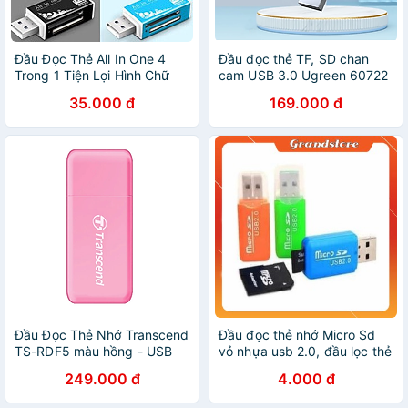
Đầu Đọc Thẻ All In One 4
Đầu đọc thẻ TF, SD chan
Trong 1 Tiện Lợi Hình Chữ
cam USB 3.0 Ugreen 60722
Nhật
hàng chính hãng
35.000 đ
169.000 đ
Đầu Đọc Thẻ Nhớ Transcend
Đầu đọc thẻ nhớ Micro Sd
TS-RDF5 màu hồng - USB
vỏ nhựa usb 2.0, đầu lọc thẻ
3.1 - Hàng chính hãng
nhớ mini, reader card usb
249.000 đ
4.000 đ
nhí nhiều màu