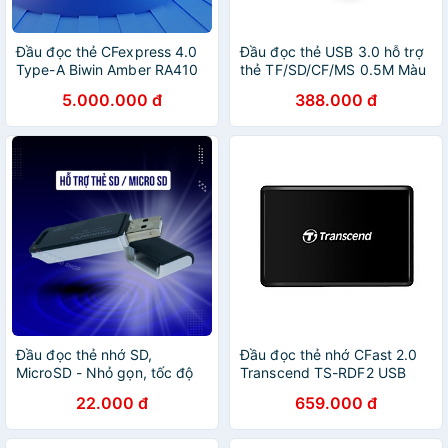
Đầu đọc thẻ CFexpress 4.0
Đầu đọc thẻ USB 3.0 hỗ trợ
Type-A Biwin Amber RA410
thẻ TF/SD/CF/MS 0.5M Màu
HÀNG CHÍNH HÃNG
Đen Ugreen 125HL30229CR
5.000.000 đ
388.000 đ
Hàng chính hãng
Đầu đọc thẻ nhớ SD,
Đầu đọc thẻ nhớ CFast 2.0
MicroSD - Nhỏ gọn, tốc độ
Transcend TS-RDF2 USB
cao - Full HD Shop
3.0 - Hàng Chính Hãng
22.000 đ
659.000 đ