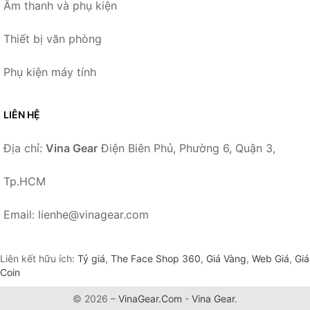
Âm thanh và phụ kiện
Thiết bị văn phòng
Phụ kiện máy tính
LIÊN HỆ
Địa chỉ:
Vina Gear
Điện Biên Phủ, Phường 6, Quận 3,
Tp.HCM
Email: lienhe@vinagear.com
Liên kết hữu ích:
Tỷ giá
,
The Face Shop 360
,
Giá Vàng
,
Web Giá
,
Giá
Coin
© 2026 –
VinaGear.Com
-
Vina Gear
.