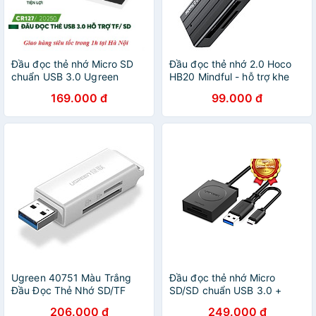
Đầu đọc thẻ nhớ Micro SD
Đầu đọc thẻ nhớ 2.0 Hoco
chuẩn USB 3.0 Ugreen
HB20 Mindful - hỗ trợ khe
20250_Bảo hành chính hãng
microSD/SD (Hàng chính
169.000 đ
99.000 đ
18 tháng
hãng)
Ugreen 40751 Màu Trắng
Đầu đọc thẻ nhớ Micro
Đầu Đọc Thẻ Nhớ SD/TF
SD/SD chuẩn USB 3.0 +
USB 3.0 CM104 Hàng chính
OTG Ugreen 20203 - Hàng
206.000 đ
249.000 đ
Hãng
chính hãng