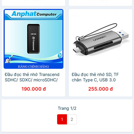
Đầu đọc thẻ nhớ Transcend
Đầu đọc thẻ nhớ SD, TF
SDHC/ SDXC/ microSDHC/
chân Type C, USB 3.0
microSDXC USB 3.0/ 3.1
Ugreen 50706 - Hàng chính
190.000 đ
255.000 đ
(F5K) - Hàng Chính Hãng
hãng
Trang 1/2
1
2