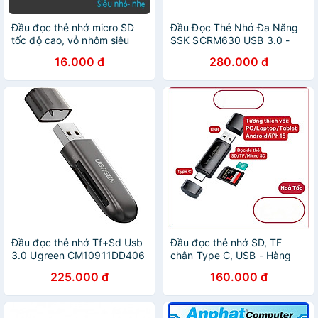
Đầu đọc thẻ nhớ micro SD
Đầu Đọc Thẻ Nhớ Đa Năng
tốc độ cao, vỏ nhôm siêu
SSK SCRM630 USB 3.0 -
nhẹ
Hàng Nhập Khẩu
16.000 đ
280.000 đ
Đầu đọc thẻ nhớ Tf+Sd Usb
Đầu đọc thẻ nhớ SD, TF
3.0 Ugreen CM10911DD406
chân Type C, USB - Hàng
- Hàng chính hãng
Nhập Khẩu
225.000 đ
160.000 đ