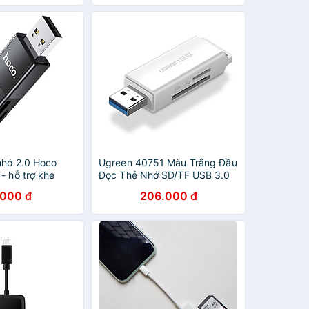
nhớ 2.0 Hoco
Ugreen 40751 Màu Trắng Đầu
- hỗ trợ khe
Đọc Thẻ Nhớ SD/TF USB 3.0
Hàng chính
CM104 Hàng chính Hãng
.000 đ
206.000 đ