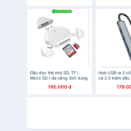
Đầu đọc thẻ nhớ SD, TF (
Hub USB ra 3 c
Micro SD ) đa năng 3in1 dùng
và 2.0 kiêm đầu
cho iPhone, iPad, điện thoại
Orico AH-A12F-
195.000 đ
179.0
Android, máy tính, PC, laptop
Chính Hãng