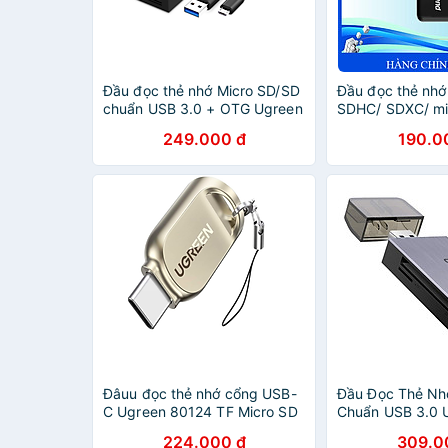
Đầu đọc thẻ nhớ Micro SD/SD
Đầu đọc thẻ nhớ
chuẩn USB 3.0 + OTG Ugreen
SDHC/ SDXC/ m
20203 - Hàng chính hãng
microSDXC USB 3
249.000 đ
190.0
(F5K) - Hàng Ch
Đâuu đọc thẻ nhớ cổng USB-
Đầu Đọc Thẻ Nh
C Ugreen 80124 TF Micro SD
Chuẩn USB 3.0 
vỏ nhôm CM331 Hàng chính
- SD/TF/CF/MS -
224.000 đ
309.0
hãng
Hãng