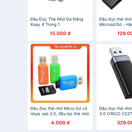
Đầu Đọc Thẻ Nhớ Đa Năng
Đầu đọc thẻ nhớ
Xoay 4 Trong 1
Microsd/Sd - Hà
hãng
15.000 đ
129.0
Đầu đọc thẻ nhớ Micro Sd vỏ
Đầu đọc thẻ nh
nhựa usb 2.0, đầu lọc thẻ nhớ
3.0 ORICO CS2T
mini, reader card usb nhí
được 2 thẻ cùng
4.000 đ
329.0
nhiều màu
chính hãng