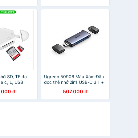
nhớ SD, TF đa
Ugreen 50906 Màu Xám Đầu
e c, L, USB
đọc thẻ nhớ 2in1 USB-C 3.1 +
 thoại, laptop,
USB 3.0 sang SD TF Cfast 2.0
.000 đ
507.000 đ
ng nhập khẩu
cm517 - Hàng chính hãng