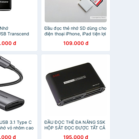
 Nhớ
Đầu đọc thẻ nhớ SD dùng cho
USB Transcend
điện thoại iPhone, iPad tiện lợi
ype C New
dùng cho máy ảnh
.000 đ
109.000 đ
ng Chính Hãng
USB 3.1 Type C
ĐẦU ĐỌC THẺ ĐA NĂNG SSK
nhớ vỏ nhôm cao
HỘP SẮT ĐỌC ĐƯỢC TẤT CẢ
đt401n80888CM
LOẠI THẺ- HÀNG CHÍNH
.000 đ
195.000 đ
 hãng
HÃNG