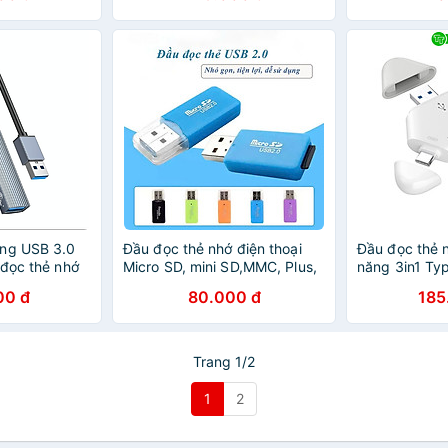
ổng USB 3.0
Đầu đọc thẻ nhớ điện thoại
Đầu đọc thẻ 
 đọc thẻ nhớ
Micro SD, mini SD,MMC, Plus,
năng 3in1 Typ
GY-BP - Hàng
SDHC, RS-MMC - Hàng Nhập
dùng cho điện
00 đ
80.000 đ
185
Khẩu - Giao Màu Ngẫu Nhiên
máy ảnh - Hà
Trang 1/2
1
2