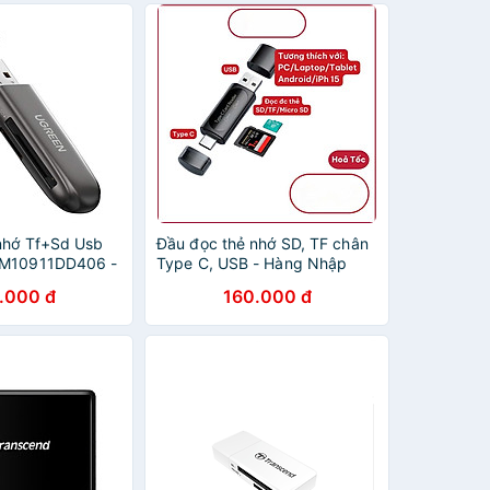
nhớ Tf+Sd Usb
Đầu đọc thẻ nhớ SD, TF chân
CM10911DD406 -
Type C, USB - Hàng Nhập
ãng
Khẩu
.000 đ
160.000 đ