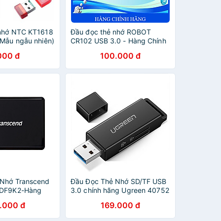
 nhớ NTC KT1618
Đầu đọc thẻ nhớ ROBOT
(Mẫu ngẫu nhiên)
CR102 USB 3.0 - Hàng Chính
Hãng
000 đ
100.000 đ
 Nhớ Transcend
Đầu Đọc Thẻ Nhớ SD/TF USB
RDF9K2-Hàng
3.0 chính hãng Ugreen 40752
.000 đ
169.000 đ