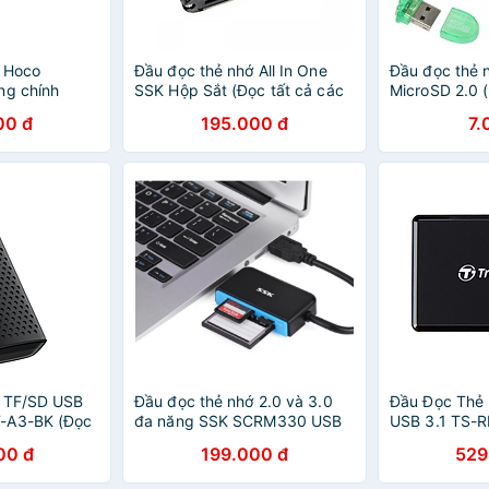
 Hoco
Đầu đọc thẻ nhớ All In One
Đầu đọc thẻ
ng chính
SSK Hộp Sắt (Đọc tất cả các
MicroSD 2.0 
loại thẻ) - Hàng Nhập Khẩu
00 đ
195.000 đ
7.
ớ TF/SD USB
Đầu đọc thẻ nhớ 2.0 và 3.0
Đầu Đọc Thẻ
-A3-BK (Đọc
đa năng SSK SCRM330 USB
USB 3.1 TS-
 lúc)- Hàng
chính hãng
00 đ
199.000 đ
529