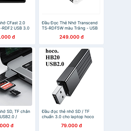
nhớ CFast 2.0
Đầu Đọc Thẻ Nhớ Transcend
S-RDF2 USB 3.0
TS-RDF5W màu Trắng - USB
 Hãng
3.1 - Hàng chính hãng
.000 đ
249.000 đ
nhớ SD, TF chân
Đầu đọc thẻ nhớ SD / TF
USB2.0 /
chuẩn 3.0 cho laptop hoco
g nhập khẩu
HB20 - Hàng chính hãng
.000 đ
79.000 đ