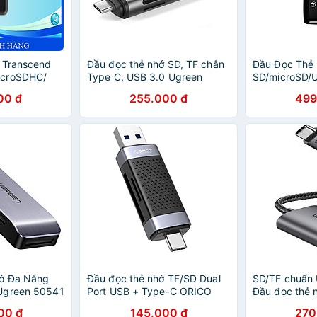
 Transcend
Đầu đọc thẻ nhớ SD, TF chân
Đầu Đọc Thẻ
icroSDHC/
Type C, USB 3.0 Ugreen
SD/microSD/
.0/ 3.1
50706 - Hàng chính hãng
RDC3 Cổng T
00 đ
255.000 đ
499
ính Hãng
Version - Hà
ớ Đa Năng
Đầu đọc thẻ nhớ TF/SD Dual
SD/TF chuẩn 
Ugreen 50541
Port USB + Type-C ORICO
Đầu đọc thẻ 
 Hàng Chính
CD2D-AC2-BK - Hàng chính
cấp Ugreen 
00 đ
145.000 đ
270
hãng
- Hàng chính