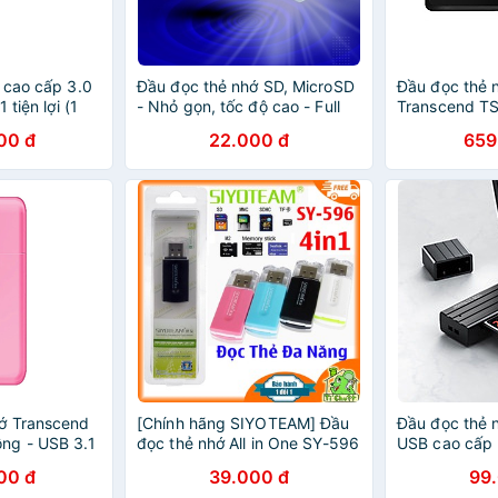
 cao cấp 3.0
Đầu đọc thẻ nhớ SD, MicroSD
Đầu đọc thẻ 
 tiện lợi (1
- Nhỏ gọn, tốc độ cao - Full
Transcend T
typec) đọc
HD Shop
- Hàng Chính
00 đ
22.000 đ
659
 ảnh đọc thẻ
 chính hãng
ớ Transcend
[Chính hãng SIYOTEAM] Đầu
Đầu đọc thẻ 
ng - USB 3.1
đọc thẻ nhớ All in One SY-596
USB cao cấp 
ng
4 in 1
USB3.0 - hàn
00 đ
39.000 đ
99