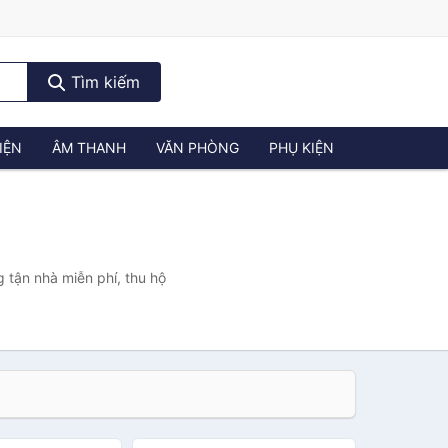
Tìm kiếm
IỆN
ÂM THANH
VĂN PHÒNG
PHỤ KIỆN
 tận nhà miễn phí, thu hộ