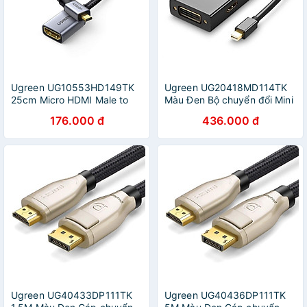
Ugreen UG10553HD149TK
Ugreen UG20418MD114TK
25cm Micro HDMI Male to
Màu Đen Bộ chuyển đổi Mini
HDMI Female Adapter Cable
displayport sang HDMI +
176.000 đ
436.000 đ
0.25m - HÀNG CHÍNH HÃNG
VGA + DVI nhựa ABS -
HÀNG CHÍNH HÃNG
Ugreen UG40433DP111TK
Ugreen UG40436DP111TK