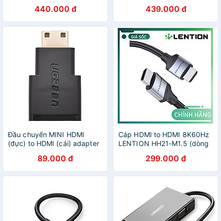
8K/60Hz/32,4Gbps - Dây
Ugreen 25839 - Hàng chính
440.000 đ
439.000 đ
Cáp DP to DP - Dài 3M Lõi
hãng
Dù Dùng Cho Tivi / Máy Tính
/ Playstation - Hàng Chính
Hãng
Đầu chuyển MINI HDMI
Cáp HDMI to HDMI 8K60Hz
(đực) to HDMI (cái) adapter
LENTION HH21-M1.5 (dòng
Ugreen 20101 - Hàng Chính
cao cấp) Hàng Chính Hãng
89.000 đ
299.000 đ
Hãng