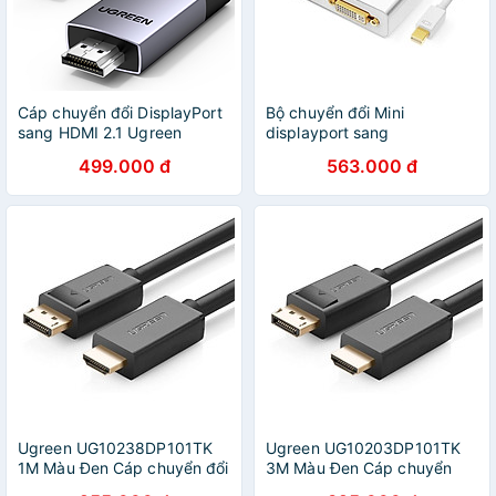
Cáp chuyển đổi DisplayPort
Bộ chuyển đổi Mini
sang HDMI 2.1 Ugreen
displayport sang
80395 (1m) , 80397 (2m) -
HDMI/VGA/DVI màu bạc
499.000 đ
563.000 đ
Hàng chính hãng
Ugreen 10438MD109 Hàng
chính hãng
Ugreen UG10238DP101TK
Ugreen UG10203DP101TK
1M Màu Đen Cáp chuyển đổi
3M Màu Đen Cáp chuyển
Displayport sang HDMI
đổi Displayport sang HDMI