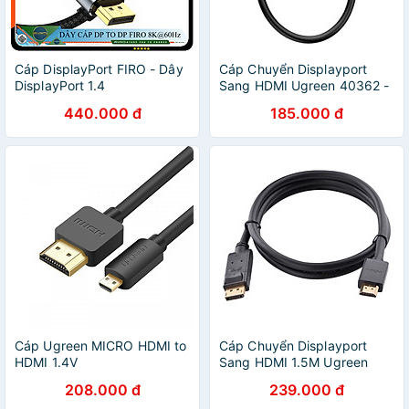
Cáp DisplayPort FIRO - Dây
Cáp Chuyển Displayport
DisplayPort 1.4
Sang HDMI Ugreen 40362 -
8K/60Hz/32,4Gbps - Dây
Hàng Chính Hãng
440.000 đ
185.000 đ
Cáp DisplayPort To
DisplayPort
8K60Hz/4K144Hz/2k165Hz-
32,4Gbps - Lõi Dù Dùng Cho
Tivi / Máy Tính / Playstation
- Hàng Chính Hãng
Cáp Ugreen MICRO HDMI to
Cáp Chuyển Displayport
HDMI 1.4V
Sang HDMI 1.5M Ugreen
10239 - Hàng Chính Hãng
208.000 đ
239.000 đ