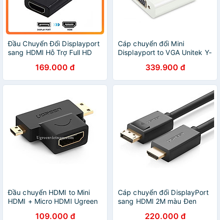
Đầu Chuyển Đổi Displayport
Cáp chuyển đổi Mini
sang HDMI Hỗ Trợ Full HD
Displayport to VGA Unitek Y-
1080P Chuẩn HDMI 1.4
6336WH - Hàng chính hãng
169.000 đ
339.900 đ
Dành Cho laptop, PC
Đầu chuyển HDMI to Mini
Cáp chuyển đổi DisplayPort
HDMI + Micro HDMI Ugreen
sang HDMI 2M màu Đen
20144 - Hàng chính hãng
Ugreen 10202DP101 Hàng
109.000 đ
220.000 đ
chính hãng