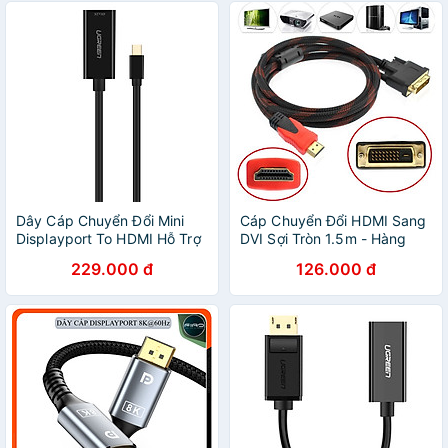
Dây Cáp Chuyển Đổi Mini
Cáp Chuyển Đổi HDMI Sang
Displayport To HDMI Hỗ Trợ
DVI Sợi Tròn 1.5m - Hàng
4K x 2K Ugreen 40360 -
Chính Hãng Cáp HDMI to
229.000 đ
126.000 đ
Hàng Chính Hãng
DVI (24+1) dài 1.5m - Giao
Màu Ngẫu Nhiên - CÁP
HDMI DISPLAYPORT