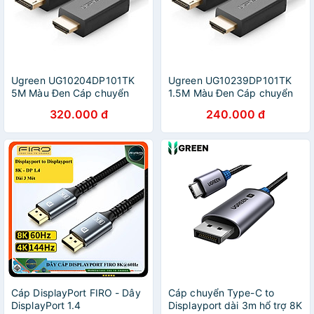
Ugreen UG10204DP101TK
Ugreen UG10239DP101TK
5M Màu Đen Cáp chuyển
1.5M Màu Đen Cáp chuyển
đổi Displayport sang HDMI
đổi Displayport sang HDMI
320.000 đ
240.000 đ
thuần đồng - HÀNG CHÍNH
thuần đồng - HÀNG CHÍNH
HÃNG
HÃNG
Cáp DisplayPort FIRO - Dây
Cáp chuyển Type-C to
DisplayPort 1.4
Displayport dài 3m hổ trợ 8K