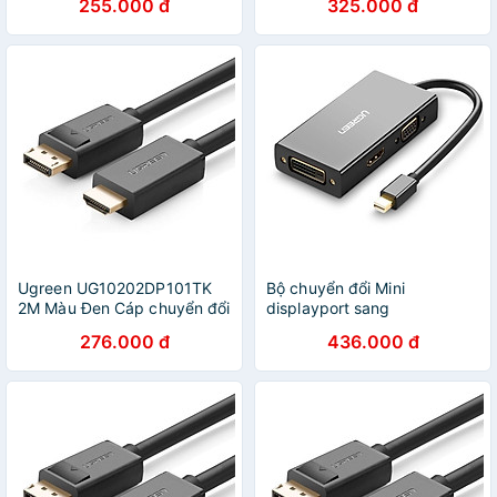
255.000 đ
325.000 đ
thuần đồng - HÀNG CHÍNH
thuần đồng - HÀNG CHÍNH
HÃNG
HÃNG
Ugreen UG10202DP101TK
Bộ chuyển đổi Mini
2M Màu Đen Cáp chuyển đổi
displayport sang
Displayport sang HDMI
HDMI/VGA/DVI màu đen
276.000 đ
436.000 đ
thuần đồng - HÀNG CHÍNH
Ugreen 20418MD114 Hàng
HÃNG
chính hãng