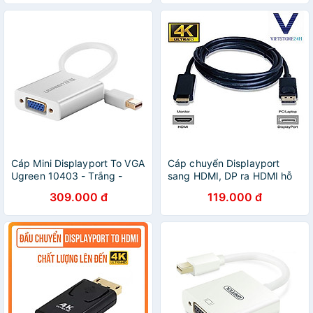
Cáp Mini Displayport To VGA
Cáp chuyển Displayport
Ugreen 10403 - Trắng -
sang HDMI, DP ra HDMI hỗ
Hàng Chính Hãng
trợ 4K 30hz/ 1080p 60hz
309.000 đ
119.000 đ
cáp dài 1m8