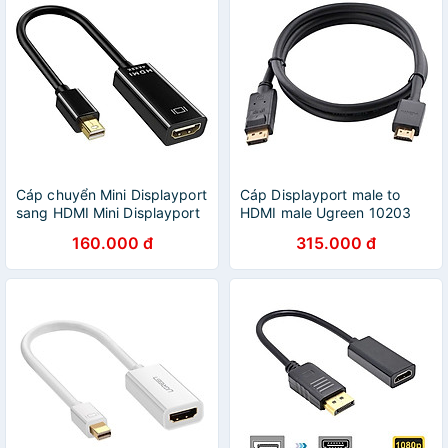
Cáp chuyển Mini Displayport
Cáp Displayport male to
sang HDMI Mini Displayport
HDMI male Ugreen 10203
To HDMI Cáp Chuyển
160.000 đ
315.000 đ
Thunderbolt To HDMI - Hàng
Nhập Khẩu - Giao Màu Ngẫu
Nhiên