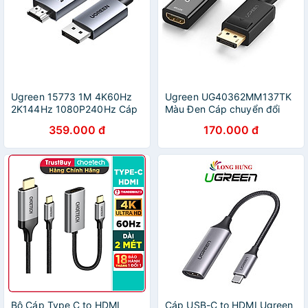
Ugreen 15773 1M 4K60Hz
Ugreen UG40362MM137TK
2K144Hz 1080P240Hz Cáp
Màu Đen Cáp chuyển đổi
chuyển Displayport sang
DisplayPort sang HDMI V1.3
359.000 đ
170.000 đ
HDMI dây bọc dù DP119
hỗ trợ phân giải 1080P -
20015773 - Hàng chính
HÀNG CHÍNH HÃNG
hãng
Bộ Cáp Type C to HDMI
Cáp USB-C to HDMI Ugreen