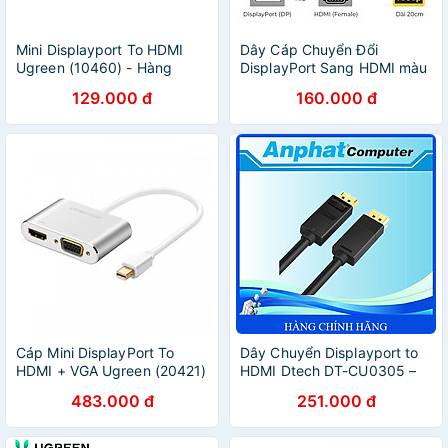
Mini Displayport To HDMI
Dây Cáp Chuyển Đổi
Ugreen (10460) - Hàng
DisplayPort Sang HDMI màu
chính hãng
đen Displayport To HDMI
129.000 đ
160.000 đ
Hàng Nhập Khẩu - Giao Mẫu
Ngẫu Nhiên
Cáp Mini DisplayPort To
Dây Chuyển Displayport to
HDMI + VGA Ugreen (20421)
HDMI Dtech DT-CU0305 –
- Hàng chính hãng
Hàng Chính Hãng
483.000 đ
251.000 đ