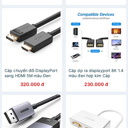
Cáp chuyển đổi DisplayPort
Cáp dp ra displayport 8K 1.4
sang HDMI 5M màu Đen
màu đen hợp kim Cáp
Ugreen 10204DP101 Hàng
DisplayPort - Dây
320.000 đ
230.000 đ
chính hãng
DisplayPort 1.4
8K/60Hz/32,4Gbps - Dây
Cáp DP to DP - Dài 1.8m
Dùng Cho Tivi / Máy Tính /
Playstation - Hàng Nhập
Khẩu