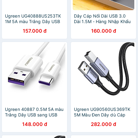
Ugreen UG40888US253TK
Dây Cáp Nối Dài USB 3.0
1M 5A màu Trắng Dây USB
Dài 1.5M - Hàng Nhập Khẩu
sang USB Type-C vỏ ABS -
157.000 đ
160.000 đ
HÀNG CHÍNH HÃNG
Ugreen 40887 0.5M 5A màu
Ugreen UG90560US369TK
Trắng Dây USB sang USB
5M Màu Đen Dây dù Cáp
Type-C vỏ ABS US253 Hàng
USB 2.0 sang USB B máy in
148.000 đ
282.000 đ
chính Hãng
- HÀNG CHÍNH HÃNG