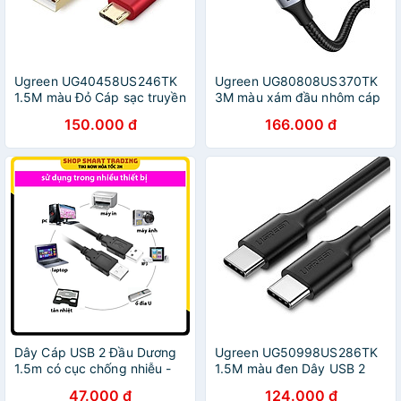
Ugreen UG40458US246TK
Ugreen UG80808US370TK
1.5M màu Đỏ Cáp sạc truyền
3M màu xám đầu nhôm cáp
dữ liệu USB 2.0 sang MICRO
USB type C ra usb B máy in
150.000 đ
166.000 đ
USB dây bọc lưới - HÀNG
dây dù - HÀNG CHÍNH
CHÍNH HÃNG
HÃNG
Dây Cáp USB 2 Đầu Dương
Ugreen UG50998US286TK
1.5m có cục chống nhiễu -
1.5M màu đen Dây USB 2
Hàng Nhập Khẩu
đầu Type C - HÀNG CHÍNH
47.000 đ
124.000 đ
HÃNG