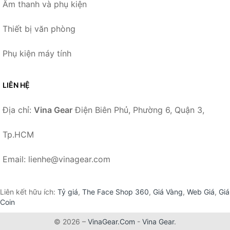
Âm thanh và phụ kiện
Thiết bị văn phòng
Phụ kiện máy tính
LIÊN HỆ
Địa chỉ:
Vina Gear
Điện Biên Phủ, Phường 6, Quận 3,
Tp.HCM
Email: lienhe@vinagear.com
Liên kết hữu ích:
Tỷ giá
,
The Face Shop 360
,
Giá Vàng
,
Web Giá
,
Giá
Coin
© 2026 –
VinaGear.Com
-
Vina Gear
.