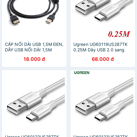
CÁP NỐI DÀI USB 1,5M ĐEN,
Ugreen UG60119US287TK
DÂY USB NỐI DÀI 1,5M
0.25M Dây USB 2.0 sang
USB Type-C - HÀNG CHÍNH
18.000 đ
68.000 đ
HÃNG
Ugreen UG60122US287TK
Ugreen UG60123US287TK