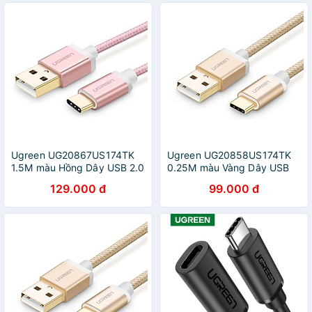
Ugreen UG20867US174TK
Ugreen UG20858US174TK
1.5M màu Hồng Dây USB 2.0
0.25M màu Vàng Dây USB
sang Type-C đầu nhôm dây
2.0 sang Type-C đầu nhôm
129.000 đ
99.000 đ
bọc vinyl - HÀNG CHÍNH
dây bọc vinyl - HÀNG
HÃNG
CHÍNH HÃNG