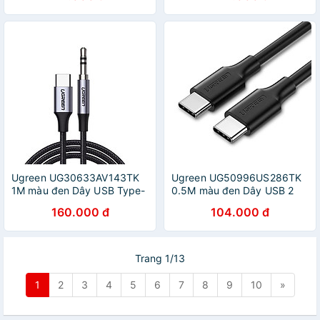
Ugreen UG30633AV143TK
Ugreen UG50996US286TK
1M màu đen Dây USB Type-
0.5M màu đen Dây USB 2
C sang 3.5mm - HÀNG
đầu Type C - HÀNG CHÍNH
160.000 đ
104.000 đ
CHÍNH HÃNG
HÃNG
Trang 1/13
1
2
3
4
5
6
7
8
9
10
»