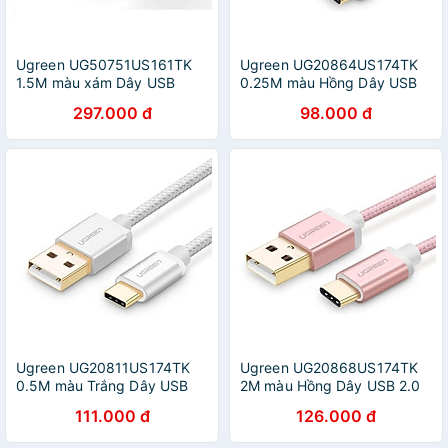
Ugreen UG50751US161TK
Ugreen UG20864US174TK
1.5M màu xám Dây USB
0.25M màu Hồng Dây USB
Type-C - HÀNG CHÍNH
2.0 sang Type-C đầu nhôm
297.000 đ
98.000 đ
HÃNG
dây bọc vinyl - HÀNG
CHÍNH HÃNG
Ugreen UG20811US174TK
Ugreen UG20868US174TK
0.5M màu Trắng Dây USB
2M màu Hồng Dây USB 2.0
2.0 sang Type-C đầu nhôm
sang Type-C đầu nhôm dây
111.000 đ
126.000 đ
dây bọc vinyl - HÀNG
bọc vinyl - HÀNG CHÍNH
CHÍNH HÃNG
HÃNG