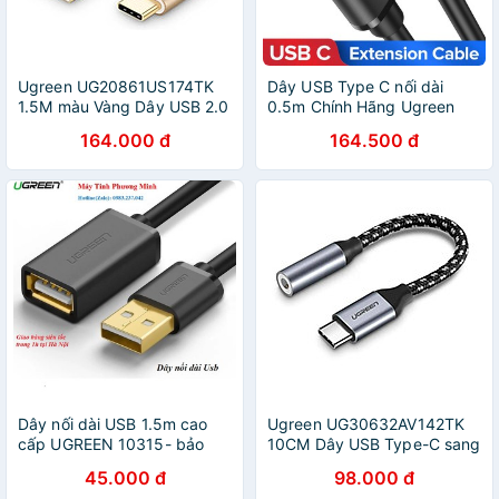
Ugreen UG20861US174TK
Dây USB Type C nối dài
1.5M màu Vàng Dây USB 2.0
0.5m Chính Hãng Ugreen
sang Type-C đầu nhôm dây
40574 US312 (USB C 3.1
164.000 đ
164.500 đ
bọc vinyl - HÀNG CHÍNH
4K@60Hz PD 60W 5A)
HÃNG
Dây nối dài USB 1.5m cao
Ugreen UG30632AV142TK
cấp UGREEN 10315- bảo
10CM Dây USB Type-C sang
hành chính hãng
AV 3.5mm - HÀNG CHÍNH
45.000 đ
98.000 đ
HÃNG