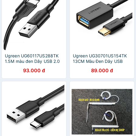
Ugreen UG60117US288TK
Ugreen UG30701US154TK
1.5M màu đen Dây USB 2.0
13CM Màu Đen Dây USB
sang USB Type-C - HÀNG
Type-C sang USB 3.0 -
93.000 đ
89.000 đ
CHÍNH HÃNG
HÀNG CHÍNH HÃNG