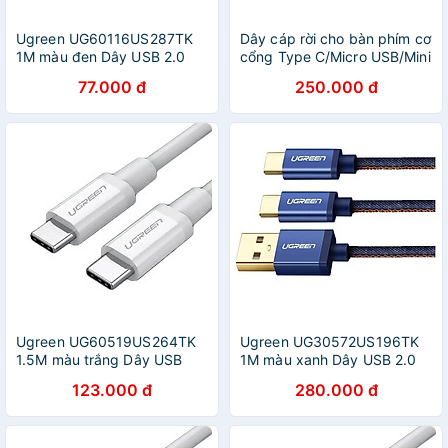
Ugreen UG60116US287TK
Dây cáp rời cho bàn phím cơ
1M màu đen Dây USB 2.0
cổng Type C/Micro USB/Mini
sang USB Type-C - HÀNG
USB cao cấp
77.000 đ
250.000 đ
CHÍNH HÃNG
Ugreen UG60519US264TK
Ugreen UG30572US196TK
1.5M màu trắng Dây USB
1M màu xanh Dây USB 2.0
Type-C sang USB Type-C -
sang micro USB + Type-C -
123.000 đ
280.000 đ
HÀNG CHÍNH HÃNG
HÀNG CHÍNH HÃNG