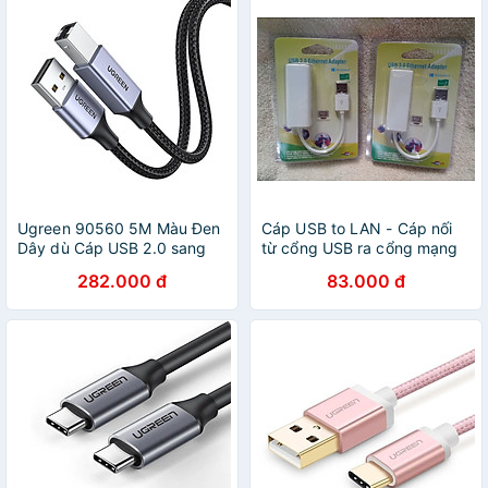
Ugreen 90560 5M Màu Đen
Cáp USB to LAN - Cáp nối
Dây dù Cáp USB 2.0 sang
từ cổng USB ra cổng mạng
USB B máy in Hàng chính
LAN - Cáp usb to LAN có
282.000 đ
83.000 đ
hãng
dây, màu trắng - Hàng chính
hãng