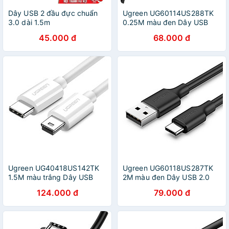
Dây USB 2 đầu đực chuẩn
Ugreen UG60114US288TK
3.0 dài 1.5m
0.25M màu đen Dây USB
2.0 sang USB Type-C -
45.000 đ
68.000 đ
HÀNG CHÍNH HÃNG
Ugreen UG40418US142TK
Ugreen UG60118US287TK
1.5M màu trắng Dây USB
2M màu đen Dây USB 2.0
Type-C sang mini USB -
sang USB Type-C - HÀNG
124.000 đ
79.000 đ
HÀNG CHÍNH HÃNG
CHÍNH HÃNG