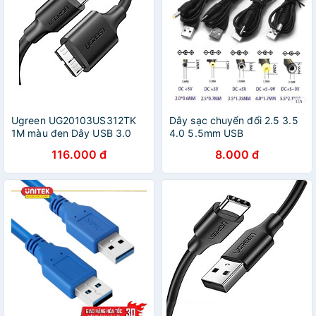
Ugreen UG20103US312TK
Dây sạc chuyển đổi 2.5 3.5
1M màu đen Dây USB 3.0
4.0 5.5mm USB
sang USB-C - HÀNG CHÍNH
116.000 đ
8.000 đ
HÃNG