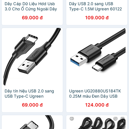
Dây Cáp Dữ Liệu Hdd Usb
Dây USB 2.0 sang USB
3.0 Cho Ổ Cứng Ngoài Dây
Type-C 1.5M Ugreen 60122
Dài 41Cm
US287 Hàng Chính Hãng
69.000 đ
109.000 đ
Dây tín hiệu USB 2.0 sang
Ugreen UG20880US184TK
USB Type-C Ugreen
0.25M màu Đen Dây USB
288TH60115US Hàng chính
3.0 sang USB-C - HÀNG
69.000 đ
124.000 đ
hãng
CHÍNH HÃNG