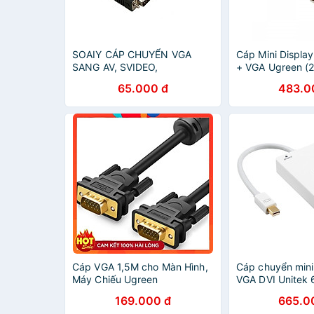
SOAIY CÁP CHUYỂN VGA
Cáp Mini Displa
SANG AV, SVIDEO,
+ VGA Ugreen (2
COMPONENT - Hàng Nhập
chính hãng
65.000 đ
483.0
Khẩu
Cáp VGA 1,5M cho Màn Hình,
Cáp chuyển mini
Máy Chiếu Ugreen
VGA DVI Unitek
11630_Hàng chính hãng
Chính Hãng
169.000 đ
665.0