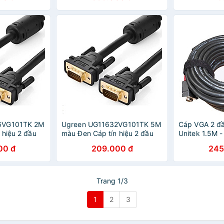
6VG101TK 2M
Ugreen UG11632VG101TK 5M
Cáp VGA 2 đầ
hiệu 2 đầu
màu Đen Cáp tín hiệu 2 đầu
Unitek 1.5M -
ÍNH HÃNG
VGA - HÀNG CHÍNH HÃNG
Hàng Chính 
00 đ
209.000 đ
245
Trang 1/3
1
2
3