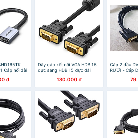
8HD165TK
Dây cáp kết nối VGA HDB 15
Cáp 2 đầu DV
 Cáp nối dài
đực sang HDB 15 đực dài
RƯỠI - Cáp D
ù - HÀNG
1.5M UGREEN VG101 11630 -
chính hãng
00 đ
130.000 đ
79
Hàng chính hãng