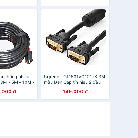
u chống nhiễu
Ugreen UG11631VG101TK 3M
 3M - 5M - 10M -
màu Đen Cáp tín hiệu 2 đầu
Hãng
VGA - HÀNG CHÍNH HÃNG
.000 đ
149.000 đ