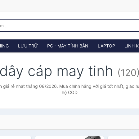
ING
LƯU TRỮ
PC - MÁY TÍNH BÀN
LAPTOP
LINH K
dây cáp may tinh
(120
 giá rẻ nhất tháng 08/2026. Mua chính hãng với giá tốt nhất, giao h
hộ COD