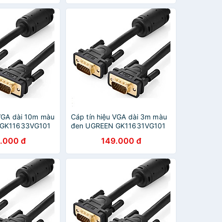
 VGA dài 10m màu
Cáp tín hiệu VGA dài 3m màu
 GK11633VG101
đen UGREEN GK11631VG101
ãng
Hàng chính hãng
.000 đ
149.000 đ