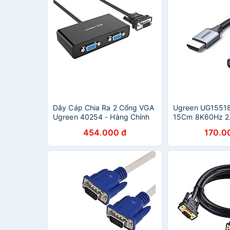
Dây Cáp Chia Ra 2 Cổng VGA
Ugreen UG1551
Ugreen 40254 - Hàng Chính
15Cm 8K60Hz 2.1
Hãng
HDMI dây bọc d
454.000 đ
170.0
CHÍNH HÃNG