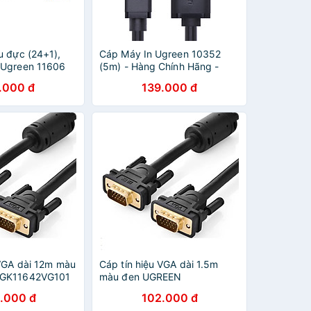
u đực (24+1),
Cáp Máy In Ugreen 10352
 Ugreen 11606
(5m) - Hàng Chính Hãng -
Hàng chính hãng
.000 đ
139.000 đ
 VGA dài 12m màu
Cáp tín hiệu VGA dài 1.5m
 GK11642VG101
màu đen UGREEN
ãng
GK11630VG101 Hàng chính
.000 đ
102.000 đ
hãng