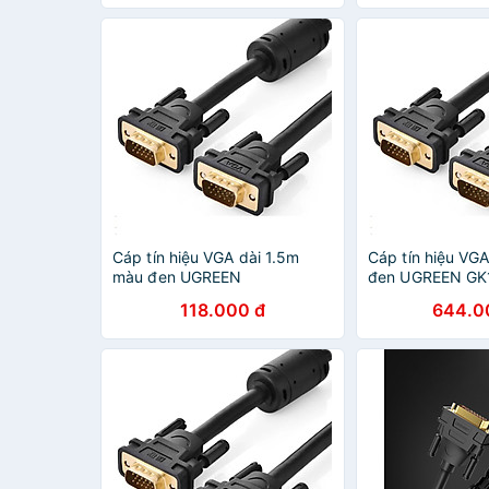
Cáp tín hiệu VGA dài 1.5m
Cáp tín hiệu VG
màu đen UGREEN
đen UGREEN GK
GK11673VG101 Hàng chính
Hàng chính hãn
118.000 đ
644.0
hãng