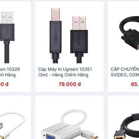
een 10329
Cáp Máy In Ugreen 10351
CÁP CHUYỂN
nh Hãng
(3m) - Hàng Chính Hãng
SVIDEO, CO
Nhập Khẩu
0 đ
79.000 đ
65