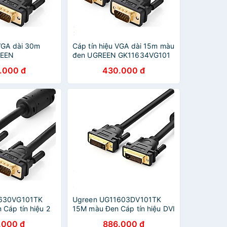
 VGA dài 30m
Cáp tín hiệu VGA dài 15m màu
REEN
đen UGREEN GK11634VG101
1 Hàng chính
Hàng chính hãng
.000 đ
430.000 đ
1630VG101TK
Ugreen UG11603DV101TK
 Cáp tín hiệu 2
15M màu Đen Cáp tín hiệu DVI
HÀNG CHÍNH
24 + 1 - HÀNG CHÍNH HÃNG
.000 đ
886.000 đ