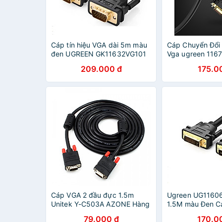
Cáp tín hiệu VGA dài 5m màu
Cáp Chuyển Đổi
đen UGREEN GK11632VG101
Vga ugreen 1167
Hàng chính hãng
chính hãng
209.000 đ
175.0
Cáp VGA 2 đầu đực 1.5m
Ugreen UG1160
Unitek Y-C503A AZONE Hàng
1.5M màu Đen Cá
Nhập Khẩu
DVI 24 + 1 - H
79.000 đ
170.0
HÃNG