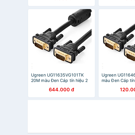
Ugreen UG11635VG101TK
Ugreen UG1164
20M màu Đen Cáp tín hiệu 2
màu Đen Cáp tín 
đầu VGA - HÀNG CHÍNH
VGA - HÀNG CH
644.000 đ
120.0
HÃNG