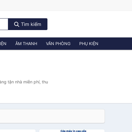
Tìm kiếm
IỆN
ÂM THANH
VĂN PHÒNG
PHỤ KIỆN
)
àng tận nhà miễn phí, thu