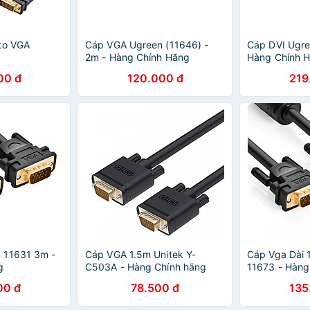
to VGA
Cáp VGA Ugreen (11646) -
Cáp DVI Ugre
2m - Hàng Chính Hãng
Hàng Chính 
00 đ
120.000 đ
219
 11631 3m -
Cáp VGA 1.5m Unitek Y-
Cáp Vga Dài 
g
C503A - Hàng Chính hãng
11673 - Hàng
00 đ
78.500 đ
135