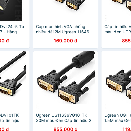
 Dvi 24+5 To
Cáp màn hình VGA chống
Cáp tín hiệu
7 - Hàng
nhiễu dài 2M Ugreen 11646
màu đen UG
Hàng chính hãng
GK11636VG10
00 đ
169.000 đ
855
hãng
6DV101TK
Ugreen UG11636VG101TK
Ugreen UG1
p tín hiệu
30M màu Đen Cáp tín hiệu 2
1.5M màu Đen
ÀNG CHÍNH
đầu VGA - HÀNG CHÍNH
đầu VGA - 
00 đ
855.000 đ
119
HÃNG
HÃNG