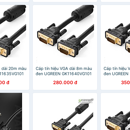
A dài 20m màu
Cáp tín hiệu VGA dài 8m màu
Cáp tín hiệu
11635VG101
đen UGREEN GK11640VG101
đen UGREEN
g
Hàng chính hãng
Hàng chính h
00 đ
280.000 đ
350