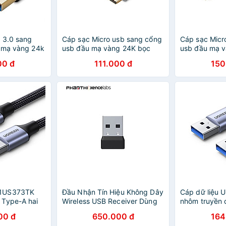
B 3.0 sang
Cáp sạc Micro usb sang cổng
Cáp sạc Micr
 mạ vàng 24k
usb đầu mạ vàng 24K bọc
usb đầu mạ 
REEN
lưới dài 1.5m màu trắng
lưới dài 1.5
00 đ
111.000 đ
150
 Hàng chính
UGREEN USB30656Us134
USB40458Us2
Hàng chính hãng
hãng
1US373TK
Đầu Nhận Tín Hiệu Không Dây
Cáp dữ liệu 
 Type-A hai
Wireless USB Receiver Dùng
nhôm truyền 
bọc dù Màu
Cho Xencelabs Small,
tính và ổ cứn
00 đ
650.000 đ
164
ÍNH HÃNG
Medium, Medium SE - Hàng
2mUgreen 80