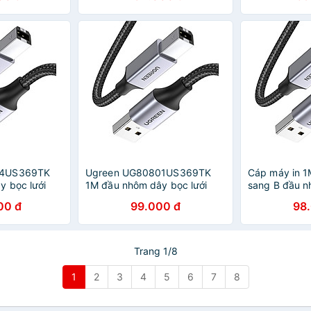
HÀNG CHÍNH HÃNG
màu xám hàn
04US369TK
Ugreen UG80801US369TK
Cáp máy in 1
 bọc lưới
1M đầu nhôm dây bọc lưới
sang B đầu n
 máy in màu
chống nhiễu cáp máy in màu
chống nhiễu 
00 đ
99.000 đ
98
sang B - HÀNG
Đen 2.0 USB A sang B - HÀNG
80801 US369
CHÍNH HÃNG
hãng
Trang 1/8
1
2
3
4
5
6
7
8