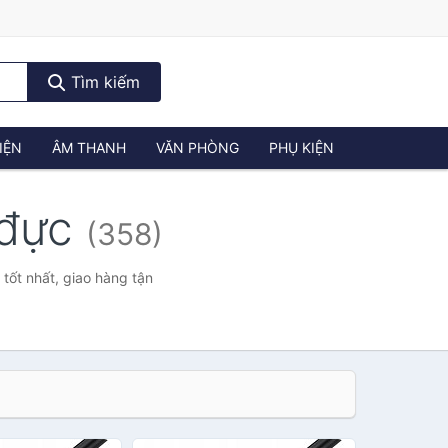
Tìm kiếm
IỆN
ÂM THANH
VĂN PHÒNG
PHỤ KIỆN
 đực
(358)
tốt nhất, giao hàng tận