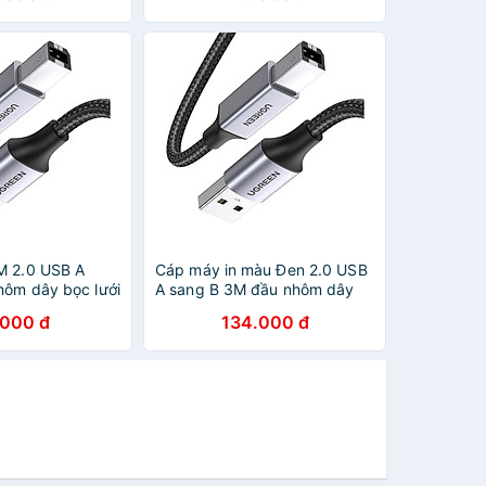
g chính hãng
Hàng chính hãng
M 2.0 USB A
Cáp máy in màu Đen 2.0 USB
hôm dây bọc lưới
A sang B 3M đầu nhôm dây
màu Đen Ugreen
bọc lưới chống nhiễu Ugreen
.000 đ
134.000 đ
 Hàng chính
80804 US369 Hàng chính
hãng