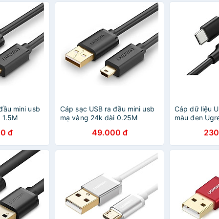
đầu mini usb
Cáp sạc USB ra đầu mini usb
Cáp dữ liệu 
 1.5M
mạ vàng 24k dài 0.25M
màu đen Ugr
385Us132
UGREEN USB10353Us132
100W 2 đầu U
0 đ
49.000 đ
230
g
Hàng chính hãng
trợ sạc nhan
CHÍNH HÃNG