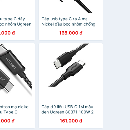
u type C dây
Cáp usb type C ra A mạ
bọc nhôm Ugreen
Nickel đầu bọc nhôm chống
US 2M 100W PD
nhiễu 1M 2 đầu bẻ góc 90 độ
.000 đ
168.000 đ
 chính hãng
Ugreen 176TYC20856US
Hàng chính hãng
otton mạ nickel
Cáp dữ liệu USB C 1M màu
u Type C
đen Ugreen 80371 100W 2
KN50449US 2m
đầu USB type C hỗ trợ sạc
.000 đ
161.000 đ
 chính hãng
nhanh Us300 - HÀNG CHÍNH
HÃNG