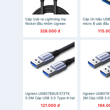
Cáp Usb ra Lightning mạ
Cáp tín hiệu US
Nickel đầu nhôm Ugreen
micro B usb đầu
291MD60157US 1.5M màu
1M màu đen UG
328.000 đ
115.0
đen hàng chính hãng
USB10841Us130
hãng
Ugreen UG80789US373TK
Ugreen UG8079
0.5M Cáp USB 3.0 Type-A hai
2M Cáp USB 3.0
đầu dương dây bọc dù màu
đầu dương dây 
121.000 đ
164.0
đen - HÀNG CHÍNH HÃNG
Đen - HÀNG CH