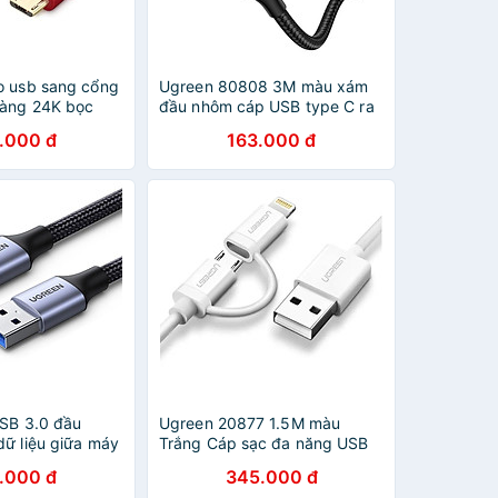
o usb sang cổng
Ugreen 80808 3M màu xám
vàng 24K bọc
đầu nhôm cáp USB type C ra
m màu đỏ UGREEN
usb B máy in dây dù US370
.000 đ
163.000 đ
46 Hàng chính
Hàng chính Hãng
USB 3.0 đầu
Ugreen 20877 1.5M màu
dữ liệu giữa máy
Trắng Cáp sạc đa năng USB
g USB dài
sang MicroUSB + đầu danh
.000 đ
345.000 đ
791 - Hàng
cho iphone US178 - Hàng