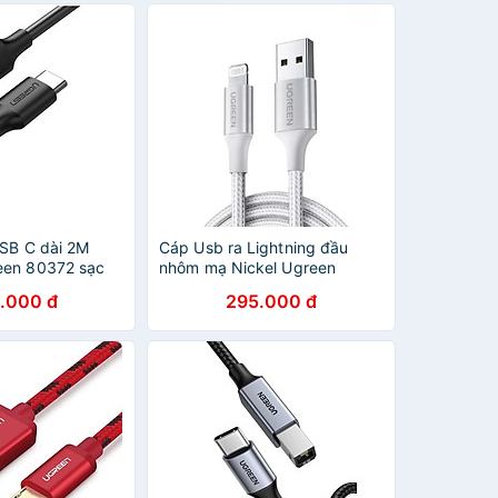
USB C dài 2M
Cáp Usb ra Lightning đầu
een 80372 sạc
nhôm mạ Nickel Ugreen
SB type C hỗ
291CA60161US 1M màu trắng
.000 đ
295.000 đ
h Us300 - HÀNG
hàng chính hãng