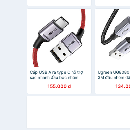
hãng
hàng chính hãng
Cáp USB A ra type C hỗ trợ
Ugreen UG808
sạc nhanh đầu bọc nhôm
3M đầu nhôm dây
chống nhiễu 0.5M màu đỏ
chống nhiễu cáp
155.000 đ
134.0
Ugreen 294TYC70294US
Đen 2.0 USB A 
Hàng chính hãng
CHÍNH HÃNG