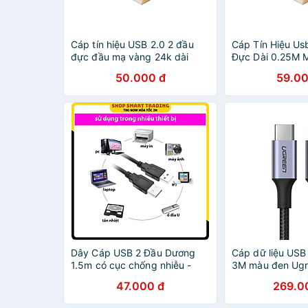
Cáp tín hiệu USB 2.0 2 đầu
Cáp Tín Hiệu Us
đực đầu mạ vàng 24k dài
Đực Dài 0.25M 
0.5M màu đen UGREEN
Ugreen Us1021
50.000 đ
59.00
USB10308Us102 Hàng chính
Chính Hãng
hãng
Dây Cáp USB 2 Đầu Dương
Cáp dữ liệu USB
1.5m có cục chống nhiễu -
3M màu đen Ugr
Hàng Nhập Khẩu
100W PD 2 đầu 
47.000 đ
269.0
bện dù đầu bọc
- HÀNG CHÍNH 