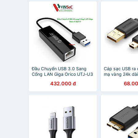
Đầu Chuyển USB 3.0 Sang
Cáp sạc USB ra 
Cổng LAN Giga Orico UTJ-U3
mạ vàng 24k dài
- Hàng Chính Hãng
UGREEN USB10
432.000 đ
68.00
Hàng chính hãn