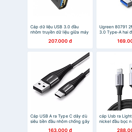
Cáp dữ liệu USB 3.0 đầu
Ugreen 80791 
nhôm truyền dữ liệu giữa máy
3.0 Type-A hai 
tính và ổ cứng USB dài 5m
dây bọc dù Màu
207.000 đ
169.0
Ugreen 90722 - Hàng chính
US373 - Hàng C
hãng
Cáp USB A ra Type C dây dù
cáp Usb ra Ligh
siêu bền đầu nhôm chống gãy
nickel đầu bọc 
2m QC4.0 3A Ugreen
nhiễu có chíp M
163.000 đ
288.0
301tc60570US - Hàng chính
291DB60156US 