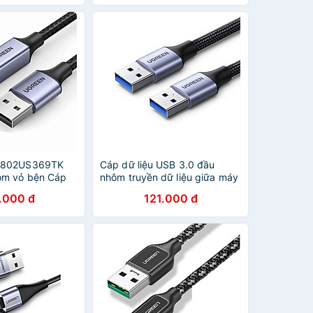
chính hãng
0802US369TK
Cáp dữ liệu USB 3.0 đầu
ôm vỏ bện Cáp
nhôm truyền dữ liệu giữa máy
 ra B dây chống
tính và ổ cứng USB dài 0.5m
.000 đ
121.000 đ
G CHÍNH HÃNG
Ugreen 80789 - Hàng chính
hãng