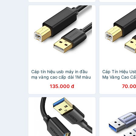
Cáp tín hiệu usb máy in đầu
Cáp Tín Hiệu Us
mạ vàng cao cấp dài 1M màu
Mạ Vàng Cao Cấ
đen UGREEN
Đen Ugreen Us
135.000 đ
70.00
USB20846Us135 Hàng chính
Hàng Chính Hãn
hãng