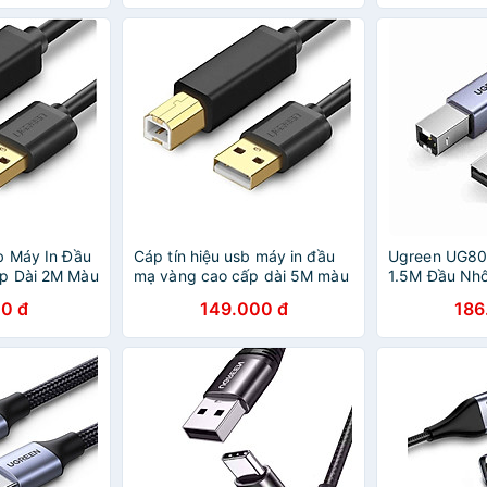
Chính Hãng
chính hãng
b Máy In Đầu
Cáp tín hiệu usb máy in đầu
Ugreen UG8
p Dài 2M Màu
mạ vàng cao cấp dài 5M màu
1.5M Đầu Nh
13520847
đen UGREEN
máy in usb A
0 đ
149.000 đ
186
g
USB10352Us135 Hàng chính
nhiễu - HÀN
hãng