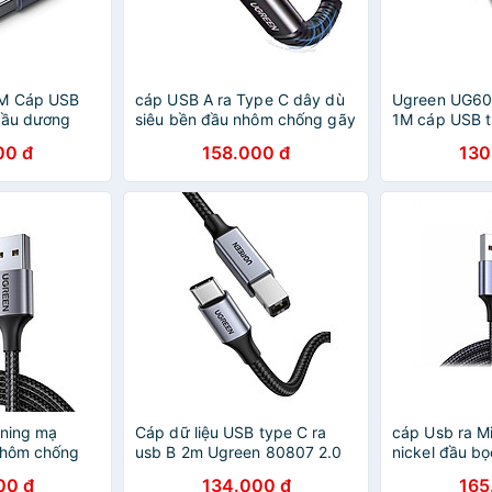
2M Cáp USB
cáp USB A ra Type C dây dù
Ugreen UG6
đầu dương
siêu bền đầu nhôm chống gãy
1M cáp USB t
 Đen Ugreen
Ugreen 301UA70561US 1.5m
thêm đầu hít
00 đ
158.000 đ
130
hính Hãng
QC4.0 hàng chính hãng
60210 để dùn
HÀNG CHÍNH
tning mạ
Cáp dữ liệu USB type C ra
cáp Usb ra M
nhôm chống
usb B 2m Ugreen 80807 2.0
nickel đầu b
FI Ugreen
đầu bọc nhôm dây dù chống
nhiễu Ugreen
00 đ
134.000 đ
165
1M màu đen
nhiễu màu xám US370 -
324MX70555