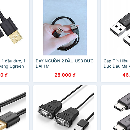
 1 đầu đực, 1
DÂY NGUỒN 2 ĐẦU USB ĐỰC
Cáp Tín Hiệu
 vàng Ugreen
DÀI 1M
Đực Đầu Mạ 
Màu Đen Ugr
0 đ
28.000 đ
46
Hàng Chính 