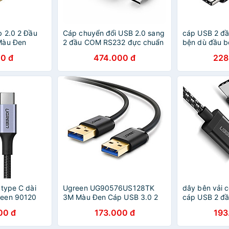
b 2.0 2 Đầu
Cáp chuyển đổi USB 2.0 sang
cáp USB 2 đầ
Màu Đen
2 đầu COM RS232 đực chuẩn
bện dù đầu 
0307 Hàng
DB9 dài 1.5m UGREEN US229
316PD70429
0 đ
474.000 đ
228
30769 - Hàng chính hãng
màu đen hàng
 type C dài
Ugreen UG90576US128TK
dây bên vải c
een 90120
3M Màu Đen Cáp USB 3.0 2
cáp USB 2 đầ
type C dây
đầu dương mạ vàng 24k -
Ugreen 161
00 đ
173.000 đ
193
 nhôm US316
HÀNG CHÍNH HÃNG
màu đen hàng
HÃNG