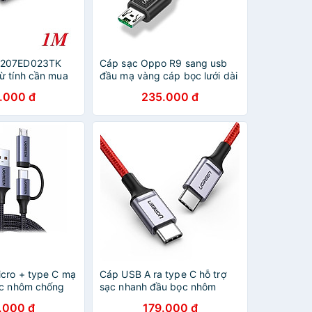
0207ED023TK
Cáp sạc Oppo R9 sang usb
ừ tính cần mua
đầu mạ vàng cáp bọc lưới dài
 60209 hay
0.5M màu đen UGREEN
.000 đ
235.000 đ
g chung -
USB50380Us271 Hàng chính
 HÃNG
hãng
icro + type C mạ
Cáp USB A ra type C hỗ trợ
ọc nhôm chống
sạc nhanh đầu bọc nhôm
chống nhiễu 2M màu đỏ
.000 đ
179.000 đ
US 1M 5V-5A
Ugreen 294TYC70296US