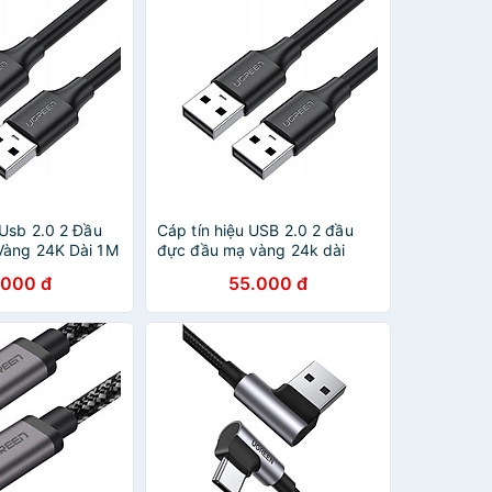
 Usb 2.0 2 Đầu
Cáp tín hiệu USB 2.0 2 đầu
Vàng 24K Dài 1M
đực đầu mạ vàng 24k dài
een Us10210309
1.5M màu đen UGREEN
.000 đ
55.000 đ
Hãng
USB10310Us102 Hàng chính
hãng