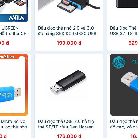
n1 UGREEN
Đầu đọc thẻ nhớ 2.0 và 3.0
Đầu Đọc Thẻ
ỗ trợ thẻ CF
đa năng SSK SCRM330 USB
USB 3.1 TS-
 Đầu đọc USB
chính hãng
00 đ
199.000 đ
529
dữ liệu nhanh
ính hãng
 Micro Sd vỏ
Đầu đọc thẻ USB 2.0 hỗ trợ
Đầu đọc thẻ 
u lọc thẻ nhớ
thẻ SD/TF Màu Đen Ugreen
độ cao, vỏ n
d usb nhí
264OL60721CM Hàng chính
0 đ
176.000 đ
16
hãng