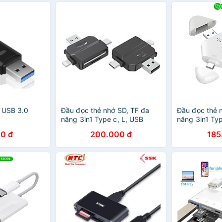
 USB 3.0
Đầu đọc thẻ nhớ SD, TF đa
Đầu đọc thẻ 
năng 3in1 Type c, L, USB
năng 3in1 Typ
dùng cho điện thoại, laptop,
dùng cho điện
0 đ
200.000 đ
185
máy ảnh - Hàng nhập khẩu
máy ảnh - Hà