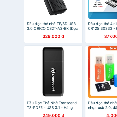
Đầu đọc thẻ nhớ TF/SD USB
Đầu đọc thẻ 4i
3.0 ORICO CS2T-A3-BK (Đọc
CR125 30333 - H
được 2 thẻ cùng lúc)- Hàng
/ SD / TF / MS ,
329.000 đ
377.0
chính hãng
3.0, Truyền tải 
chóng - Hàng ch
Đầu Đọc Thẻ Nhớ Transcend
Đầu đọc thẻ nhớ
TS-RDF5 - USB 3.1 - Hàng
nhựa usb 2.0, đầ
chính hãng
mini, reader car
249.000 đ
4.00
nhiều màu