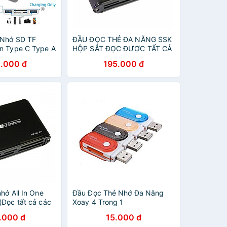
 Nhớ SD TF
ĐẦU ĐỌC THẺ ĐA NĂNG SSK
n Type C Type A
HỘP SẮT ĐỌC ĐƯỢC TẤT CẢ
 Cho iPhone,
LOẠI THẺ- HÀNG CHÍNH
.000 đ
195.000 đ
oại Android, Máy
HÃNG
top, Máy Ảnh –
hẩu
hớ All In One
Đầu Đọc Thẻ Nhớ Đa Năng
(Đọc tất cả các
Xoay 4 Trong 1
àng Nhập Khẩu
.000 đ
15.000 đ