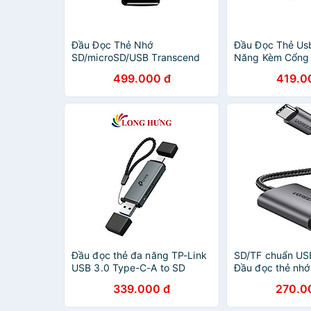
Đầu Đọc Thẻ Nhớ
Đầu Đọc Thẻ Us
SD/microSD/USB Transcend
Năng Kèm Cổng 
RDC3 Cổng Type C New
50CM Ugreen
499.000 đ
419.0
Version - Hàng Chính Hãng
125DD40755CR 
hãng
Đầu đọc thẻ đa năng TP-Link
SD/TF chuẩn US
USB 3.0 Type-C-A to SD
Đầu đọc thẻ nhớ
microSD UA430D - Hàng
cấp Ugreen đt
339.000 đ
270.0
chính hãng
- Hàng chính hã