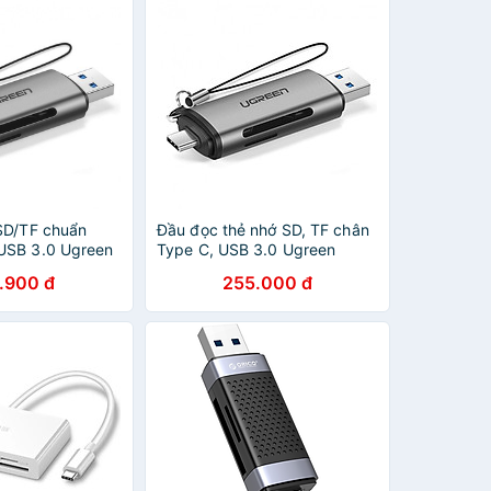
SD/TF chuẩn
Đầu đọc thẻ nhớ SD, TF chân
USB 3.0 Ugreen
Type C, USB 3.0 Ugreen
xám)
50706 - Hàng chính hãng
.900 đ
255.000 đ