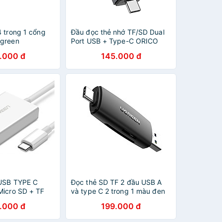
4 trong 1 cổng
Đầu đọc thẻ nhớ TF/SD Dual
Ugreen
Port USB + Type-C ORICO
CM 15CM màu
CD2D-AC2-BK - Hàng chính
.000 đ
145.000 đ
hính hãng
hãng
 USB TYPE C
Đọc thẻ SD TF 2 đầu USB A
Micro SD + TF
và type C 2 trong 1 màu đen
u Trắng Ugreen
Ugreen 304CRD80191CM
.000 đ
199.000 đ
S Hàng chính
Hàng chính hãng