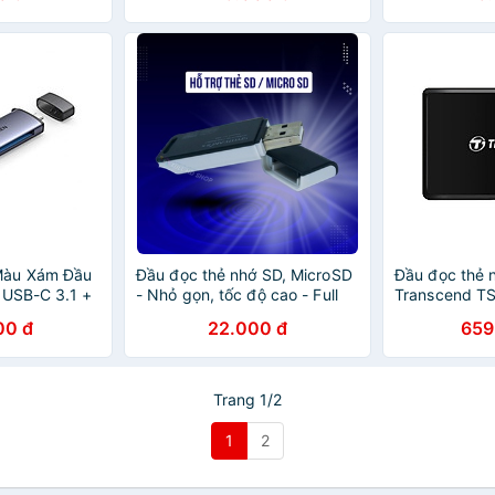
Màu Xám Đầu
Đầu đọc thẻ nhớ SD, MicroSD
Đầu đọc thẻ 
 USB-C 3.1 +
- Nhỏ gọn, tốc độ cao - Full
Transcend T
 TF Cfast 2.0
HD Shop
- Hàng Chính
00 đ
22.000 đ
659
hính hãng
Trang 1/2
1
2