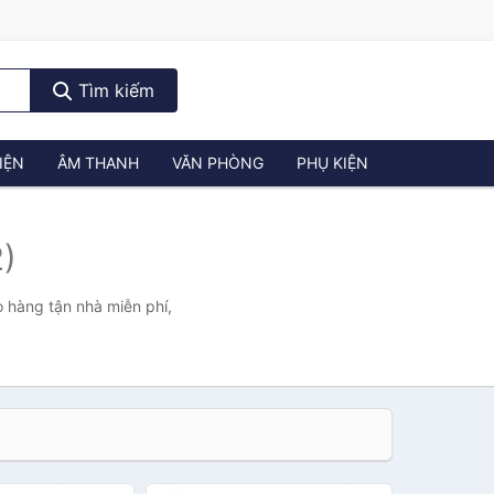
Tìm kiếm
IỆN
ÂM THANH
VĂN PHÒNG
PHỤ KIỆN
2)
o hàng tận nhà miễn phí,