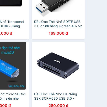
 Nhớ Transcend
Đầu Đọc Thẻ Nhớ SD/TF USB
RDF9K2-Hàng
3.0 chính hãng Ugreen 40752
.000 đ
169.000 đ
nhớ micro SD tốc
Đầu Đọc Thẻ Nhớ Đa Năng
hôm siêu nhẹ
SSK SCRM630 USB 3.0 -
Hàng Nhập Khẩu
.000 đ
280.000 đ