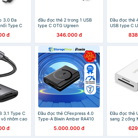
b 3.0 Đa
đầu đọc thẻ 2 trong 1 USB
Đầu đọc thẻ 
nối Type C
type C OTG Ugreen
USB type C 
235TO50432US 15CM màu
102TM40745
00 đ
346.000 đ
838
Hàng chính
đen hàng chính hãng
trắng hàng c
B 3.1 Type C
Đầu đọc thẻ CFexpress 4.0
Đầu đọc thẻ
 vỏ nhôm cao
Type-A Biwin Amber RA410
sang 2 cổng 
401n80888CM
HÀNG CHÍNH HÃNG
4.0 15CM mà
00 đ
5.000.000 đ
629
ng
235CR40864U
hãng