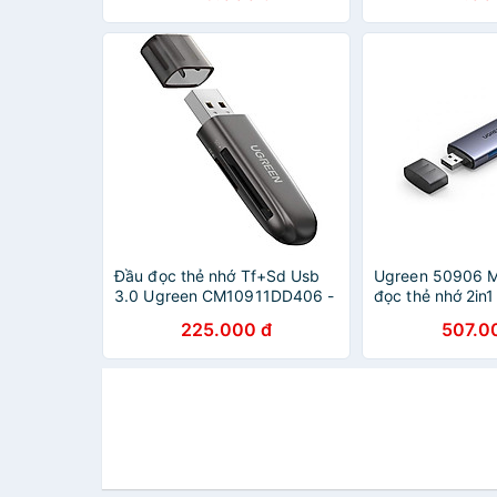
Đầu đọc thẻ nhớ Tf+Sd Usb
Ugreen 50906 
3.0 Ugreen CM10911DD406 -
đọc thẻ nhớ 2in1
Hàng chính hãng
USB 3.0 sang SD
225.000 đ
507.0
cm517 - Hàng c