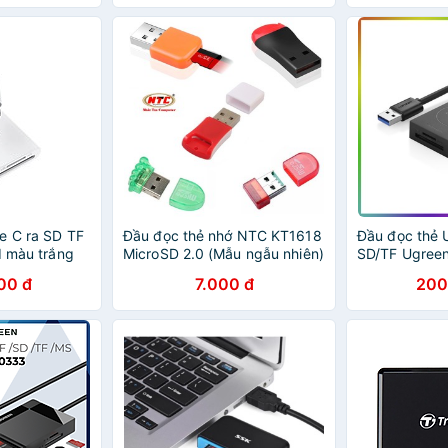
Hàng chính hãng
e C ra SD TF
Đầu đọc thẻ nhớ NTC KT1618
Đầu đọc thẻ 
I màu trắng
MicroSD 2.0 (Mẫu ngẫu nhiên)
SD/TF Ugree
D60724CM
00 đ
7.000 đ
200
g