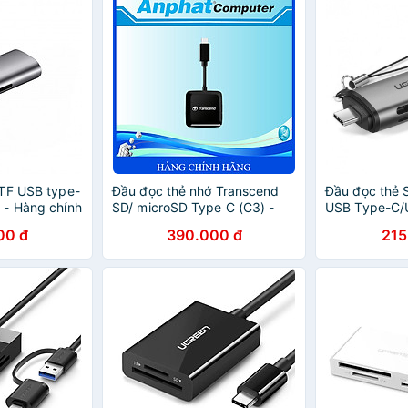
TF USB type-
Đầu đọc thẻ nhớ Transcend
Đầu đọc thẻ 
 - Hàng chính
SD/ microSD Type C (C3) -
USB Type-C/
Hàng Chính Hãng
50706 (Màu 
00 đ
390.000 đ
215