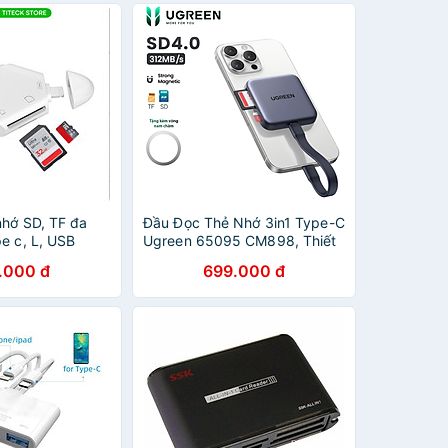
nhớ SD, TF đa
Đầu Đọc Thẻ Nhớ 3in1 Type-C
e c, L, USB
Ugreen 65095 CM898, Thiết
 thoại, laptop,
kế từ tính, Tốc Độ 5Gbps, Hỗ
.000 đ
699.000 đ
ng nhập khẩu
trợ ProReshãng - Hàng chính
hãng