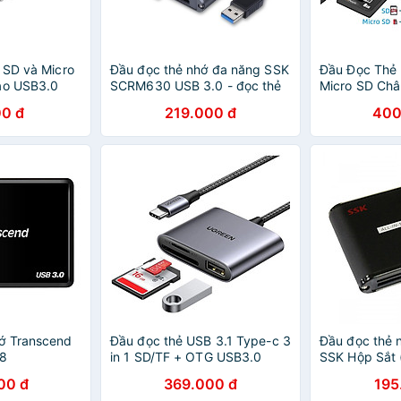
 SD và Micro
Đầu đọc thẻ nhớ đa năng SSK
Đầu Đọc Thẻ
ao USB3.0
SCRM630 USB 3.0 - đọc thẻ
Micro SD Châ
C dùng cho
TF/SD/CF (Đen)
USB 3.0 Dùng
0 đ
219.000 đ
400
ính, laptop,
iPad, Điện Th
Tính, PC, Lap
Hàng Nhập K
ớ Transcend
Đầu đọc thẻ USB 3.1 Type-c 3
Đầu đọc thẻ n
F8
in 1 SD/TF + OTG USB3.0
SSK Hộp Sắt 
Ugreen 80798 SD/TF OTG
loại thẻ) - H
00 đ
369.000 đ
195
USB 3.0 vỏ nhôm CM387