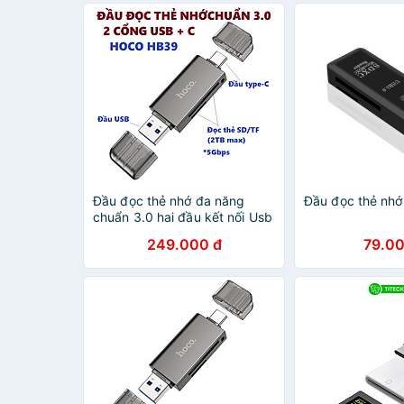
Đầu đọc thẻ nhớ đa năng
Đầu đọc thẻ nhớ
chuẩn 3.0 hai đầu kết nối Usb
và type C cho điện thoại
249.000 đ
79.00
laptop hoco HB39 _ hàng
chính hãng