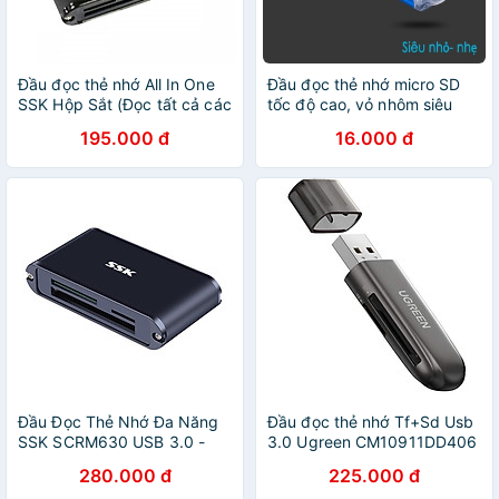
Đầu đọc thẻ nhớ All In One
Đầu đọc thẻ nhớ micro SD
SSK Hộp Sắt (Đọc tất cả các
tốc độ cao, vỏ nhôm siêu
loại thẻ) - Hàng Nhập Khẩu
nhẹ
195.000 đ
16.000 đ
Đầu Đọc Thẻ Nhớ Đa Năng
Đầu đọc thẻ nhớ Tf+Sd Usb
SSK SCRM630 USB 3.0 -
3.0 Ugreen CM10911DD406
Hàng Nhập Khẩu
- Hàng chính hãng
280.000 đ
225.000 đ