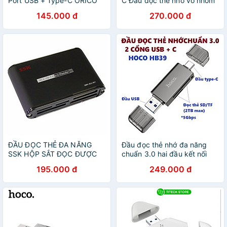
Port USB + Type-C ORICO
C Đầu đọc thẻ nhớ vỏ nhôm
CD2D-AC2-BK - Hàng chính
cao cấp Ugreen
145.000 đ
270.000 đ
hãng
đt401n80888CM - Hàng
chính hãng
ĐẦU ĐỌC THẺ ĐA NĂNG
Đầu đọc thẻ nhớ đa năng
SSK HỘP SẮT ĐỌC ĐƯỢC
chuẩn 3.0 hai đầu kết nối
TẤT CẢ LOẠI THẺ- HÀNG
Usb và type C cho điện
195.000 đ
249.000 đ
CHÍNH HÃNG
thoại laptop hoco HB39 _
hàng chính hãng