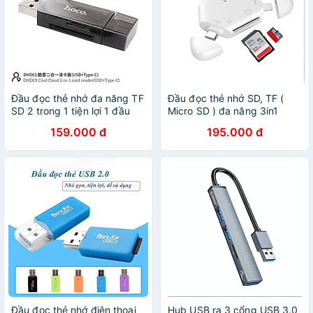
Đầu đọc thẻ nhớ đa năng TF
Đầu đọc thẻ nhớ SD, TF (
SD 2 trong 1 tiện lợi 1 đầu
Micro SD ) đa năng 3in1
USB, 1 đầu typec 480Mbps
dùng cho iPhone, iPad, điện
159.000 đ
195.000 đ
Hỗ trợ dung lượng 2TB -
thoại Android, máy tính, PC,
hàng chính hãng
laptop
Đầu đọc thẻ nhớ điện thoại
Hub USB ra 3 cổng USB 3.0