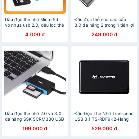
Đầu đọc thẻ nhớ Micro Sd
Đầu đọc thẻ nhớ cao cấp
vỏ nhựa usb 2.0, đầu lọc thẻ
3.0 đa năng 2 trong 1 tiện lợi
nhớ mini, reader card usb
(1 đầu USB, 1 Đầu typec)
4.000 đ
249.000 đ
nhí nhiều màu
đọc thẻ camera, máy ảnh
đọc thẻ SD+TF3.0- Hàng
chính hãng
Đầu đọc thẻ nhớ 2.0 và 3.0
Đầu Đọc Thẻ Nhớ Transcend
đa năng SSK SCRM330 USB
USB 3.1 TS-RDF9K2-Hàng
chính hãng
199.000 đ
529.000 đ