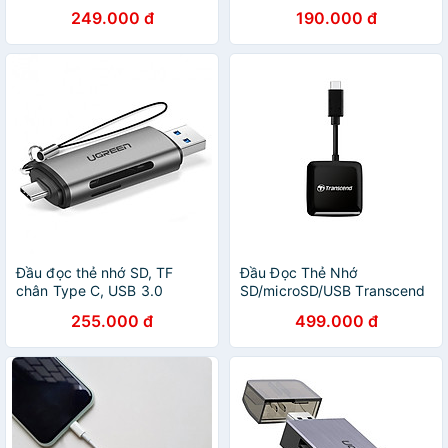
OTG Ugreen 20203 - Hàng
microSDXC USB 3.0/ 3.1
249.000 đ
190.000 đ
chính hãng
(F5K) - Hàng Chính Hãng
Đầu đọc thẻ nhớ SD, TF
Đầu Đọc Thẻ Nhớ
chân Type C, USB 3.0
SD/microSD/USB Transcend
Ugreen 50706 - Hàng chính
RDC3 Cổng Type C New
255.000 đ
499.000 đ
hãng
Version - Hàng Chính Hãng