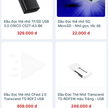
Đầu đọc thẻ nhớ TF/SD USB
Đầu đọc thẻ nhớ SD,
3.0 ORICO CS2T-A3-BK
MicroSD - Nhỏ gọn, tốc độ
(Đọc được 2 thẻ cùng lúc)-
cao - Full HD Shop
329.000 đ
22.000 đ
Hàng chính hãng
Đầu đọc thẻ nhớ CFast 2.0
Đầu Đọc Thẻ Nhớ Transcend
Transcend TS-RDF2 USB
TS-RDF5W màu Trắng - USB
3.0 - Hàng Chính Hãng
3.1 - Hàng chính hãng
659.000 đ
249.000 đ