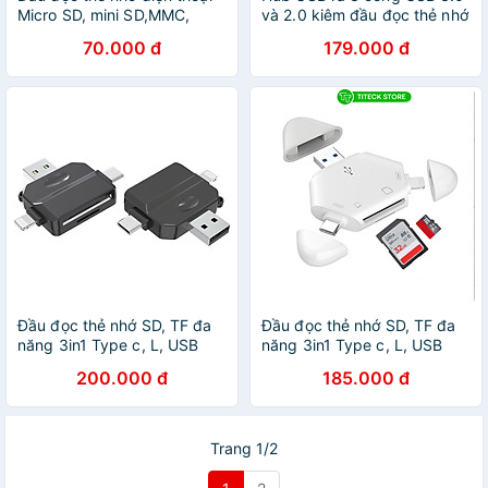
Micro SD, mini SD,MMC,
và 2.0 kiêm đầu đọc thẻ nhớ
Plus, SDHC, RS-MMC - Hàng
Orico AH-A12F-GY-BP -
70.000 đ
179.000 đ
Nhập Khẩu - Giao Màu Ngẫu
Hàng Chính Hãng
Nhiên
Đầu đọc thẻ nhớ SD, TF đa
Đầu đọc thẻ nhớ SD, TF đa
năng 3in1 Type c, L, USB
năng 3in1 Type c, L, USB
dùng cho điện thoại, laptop,
dùng cho điện thoại, laptop,
200.000 đ
185.000 đ
máy ảnh - Hàng nhập khẩu
máy ảnh - Hàng nhập khẩu
Trang 1/2