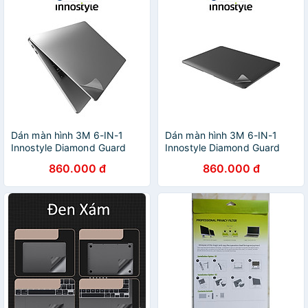
Dán màn hình 3M 6-IN-1
Dán màn hình 3M 6-IN-1
Innostyle Diamond Guard
Innostyle Diamond Guard
Skin Set dành cho Macbook
Skin Set dành cho Macbook
860.000 đ
860.000 đ
Pro 13/16 inch 2020 - Hàng
Air 13 inch 2018-2020
chính hãng
ISCS2337 - Hàng chính
hãng