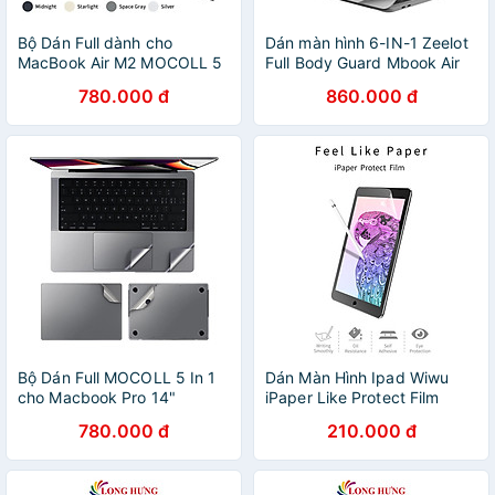
Bộ Dán Full dành cho
Dán màn hình 6-IN-1 Zeelot
MacBook Air M2 MOCOLL 5
Full Body Guard Mbook Air
In 1 Diamond Series - Hàng
13.6 inch 2022 - Hàng chính
780.000 đ
860.000 đ
Nhập Khẩu
hãng
Bộ Dán Full MOCOLL 5 In 1
Dán Màn Hình Ipad Wiwu
cho Macbook Pro 14"
iPaper Like Protect Film
2021/Pro 16" 2021 - Hàng
Chống Vân Tay, Ánh Sáng
780.000 đ
210.000 đ
Chính Hãng
Xanh - Hàng Chính Hãng