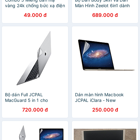
vàng 24k chống bức xạ điện
Màn Hình Zeelot 6in1 dành
từ điện thoại, điện thoại bàn,
cho Macbook Pro 16"/ Pro
49.000 đ
689.000 đ
máy chụp hình, máy MP3,
13" 2020/ Pro M1/ Air 13"
MP4, máy tính, laptop...
2018- 2020 - Hàng chính
hãng
Bộ dán Full JCPAL
Dán màn hình Macbook
MacGuard 5 in 1 cho
JCPAL iClara - New
Macbook Air 13
Macbook 12 - Hàng chính
720.000 đ
250.000 đ
hãng