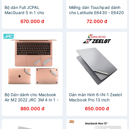
Bộ dán Full JCPAL
Miếng dán Touchpad dành
MacGuard 5 in 1 cho
cho Latitude E6430 - E6420
Macbook Air 13''
- E6230 - E6330 - E5430 -
670.000 đ
72.000 đ
(2018/2019/2020)
E5520 - Hàng chính hãng
Bộ Dán dành cho Macbook
Dán màn hình 6-IN-1 Zeelot
Air M2 2022 JRC 3M 4 In 1 -
Macbook Pro 13 inch
Hàng Nhập Khẩu
A2289/A2338 - Hàng chính
860.000 đ
650.000 đ
hãng