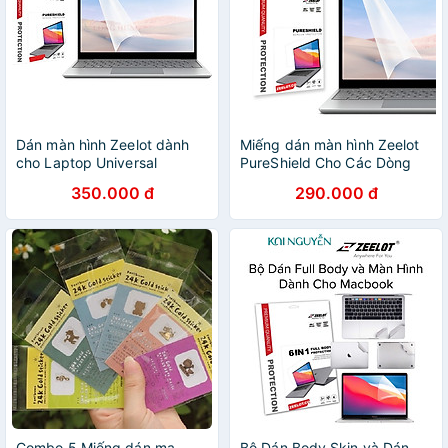
Dán màn hình Zeelot dành
Miếng dán màn hình Zeelot
cho Laptop Universal
PureShield Cho Các Dòng
13/15.6 inch - Hàng chính
Laptop 13.3 inch/ 15.6 inch
350.000 đ
290.000 đ
hãng
Wide - Hàng chính hãng
Combo 5 Miếng dán mạ
Bộ Dán Body Skin và Dán