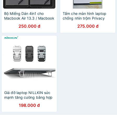
Bộ Miếng Dán 4in1 cho
Tấm che màn hình laptop
Macbook Air 13.3 / Macbook
chống nhìn trộm Privacy
Pro 13 / Pro 15 / Pro 16 /
Filter- Hàng nhập khẩu
250.000 đ
275.000 đ
Macbook Pro 14 , 16 inch /
Macbook Air 13 , 15 inch -
Hàng Chính Hãng
Giá đỡ laptop NILLKIN sức
mạnh tăng cường bằng hợp
kim nhôm nhỏ gọn phù hợp
198.000 đ
với kích thước 14-17 inch -
Hàng Chính Hãng