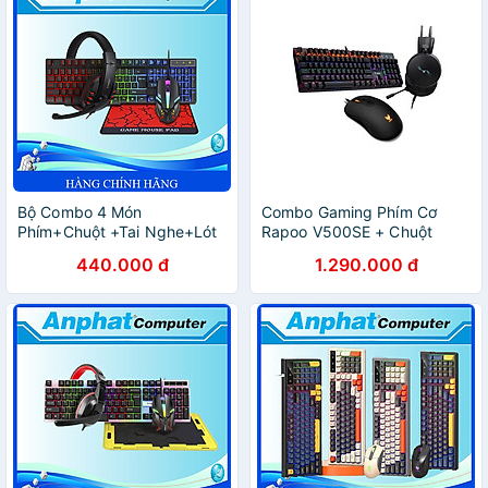
Bộ Combo 4 Món
Combo Gaming Phím Cơ
Phím+Chuột +Tai Nghe+Lót
Rapoo V500SE + Chuột
Chuột T-Wolf TF800 – Hàng
Rapoo V16 + Tai Nghe
440.000 đ
1.290.000 đ
Chính Hãng
Rapoo VH310 - Hàng Chính
Hãng