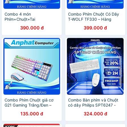
Combo 4 món
Combo Phím Chuột Có Dây
Phím+Chuột+Tai
T-WOLF TF330 – Hàng
Nghe+Miếng Lót T-Wolf
Chính Hãng
390.000 đ
399.000 đ
TF240 Led 7 Màu – Hàng
Chính Hãng
Combo Phím Chuột giả cơ
Combo Bàn phím và Chuột
G21 Gaming Trắng/Đen –
có dây Philips SPT6247 -
Hàng Chính Hãng
Hàng chính hãng
135.000 đ
324.000 đ