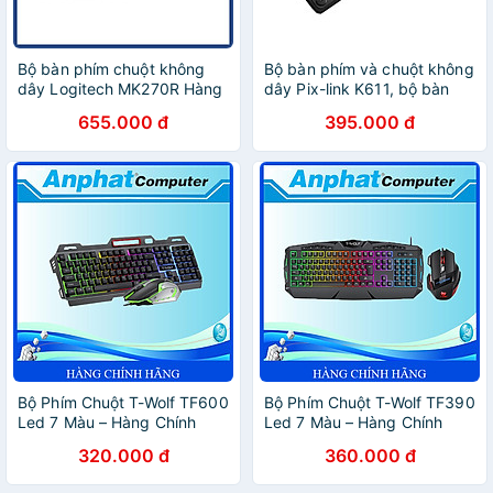
Bộ bàn phím chuột không
Bộ bàn phím và chuột không
dây Logitech MK270R Hàng
dây Pix-link K611, bộ bàn
Chính Hãng
phím và chuột kute nhiều
655.000 đ
395.000 đ
màu để lựa chọn - Hàng
chính hãng/ Hàng nhập khẩu
Bộ Phím Chuột T-Wolf TF600
Bộ Phím Chuột T-Wolf TF390
Led 7 Màu – Hàng Chính
Led 7 Màu – Hàng Chính
Hãng
Hãng
320.000 đ
360.000 đ