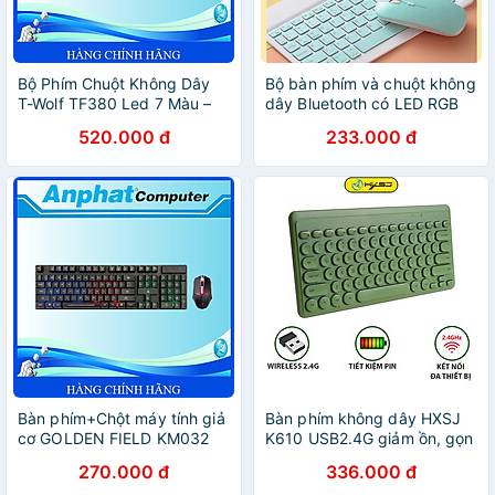
Bộ Phím Chuột Không Dây
Bộ bàn phím và chuột không
T-Wolf TF380 Led 7 Màu –
dây Bluetooth có LED RGB
Hàng Chính Hãng
thích hợp cho máy tính bảng
520.000 đ
233.000 đ
iPad, điện thoại di động -
hàng chính hãng
Bàn phím+Chột máy tính giả
Bàn phím không dây HXSJ
cơ GOLDEN FIELD KM032
K610 USB2.4G giảm ồn, gọn
LED RAIN BOW - Hàng
nhẹ dễ mang đi, phù hợp
270.000 đ
336.000 đ
Chính Hãng
PC/ Laptop/ Điện thoại-