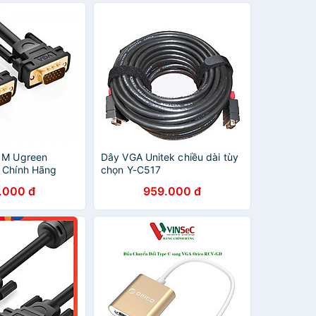
1M Ugreen
Dây VGA Unitek chiều dài tùy
 Chính Hãng
chọn Y-C517
.000 đ
959.000 đ