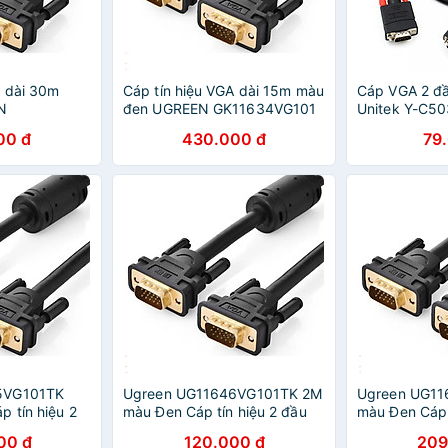
A dài 30m
Cáp tín hiệu VGA dài 15m màu
Cáp VGA 2 đ
N
đen UGREEN GK11634VG101
Unitek Y-C5
àng chính
Hàng chính hãng
Nhập Khẩu
00 đ
430.000 đ
79
5VG101TK
Ugreen UG11646VG101TK 2M
Ugreen UG1
 tín hiệu 2
màu Đen Cáp tín hiệu 2 đầu
màu Đen Cáp t
G CHÍNH
VGA - HÀNG CHÍNH HÃNG
VGA - HÀNG
00 đ
120.000 đ
209