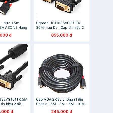
ầu đực 1.5m
Ugreen UG11636VG101TK
03A AZONE Hàng
30M màu Đen Cáp tín hiệu 2
đầu VGA - HÀNG CHÍNH
.000 đ
855.000 đ
HÃNG
1632VG101TK 5M
Cáp VGA 2 đầu chống nhiễu
ín hiệu 2 đầu
Unitek 1.5M - 3M - 5M - 10M -
 CHÍNH HÃNG
Hàng Chính Hãng
.000 đ
245.000 đ