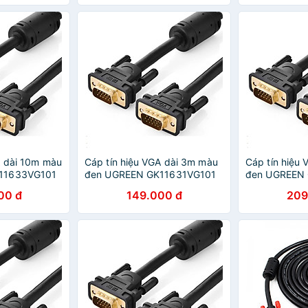
A dài 10m màu
Cáp tín hiệu VGA dài 3m màu
Cáp tín hiệu
11633VG101
đen UGREEN GK11631VG101
đen UGREEN
g
Hàng chính hãng
Hàng chính h
00 đ
149.000 đ
209