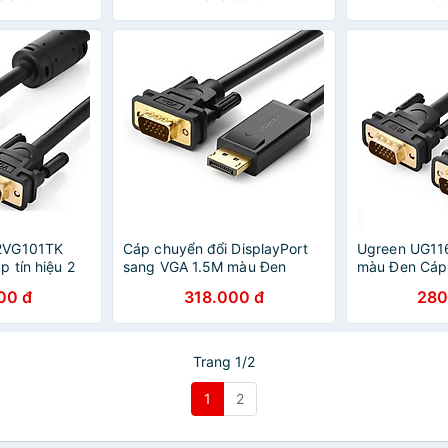
2VG101TK
Cáp chuyển đổi DisplayPort
Ugreen UG1
 tín hiệu 2
sang VGA 1.5M màu Đen
màu Đen Cáp t
G CHÍNH
Ugreen 10247DP105 Hàng
VGA - HÀNG
00 đ
318.000 đ
280
chính hãng
Trang 1/2
1
2