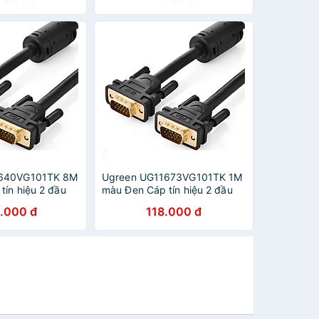
1640VG101TK 8M
Ugreen UG11673VG101TK 1M
ín hiệu 2 đầu
màu Đen Cáp tín hiệu 2 đầu
 CHÍNH HÃNG
VGA - HÀNG CHÍNH HÃNG
.000 đ
118.000 đ