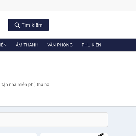
Tìm kiếm
IỆN
ÂM THANH
VĂN PHÒNG
PHỤ KIỆN
 tận nhà miễn phí, thu hộ