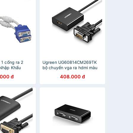
 1 cổng ra 2
Ugreen UG60814CM269TK
 Nhập Khẩu
bộ chuyển vga ra hdmi màu
đen - HÀNG CHÍNH HÃNG
.000 đ
408.000 đ