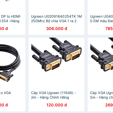
 DP to HDMI
Ugreen UG2091840254TK 1M
Ugreen UG4
 6354 -Hàng
250Mhz Bộ chia VGA 1 ra 2
0.5M màu Đe
full hd - HÀNG CHÍNH HÃNG
VGA sang HD
00 đ
306.000 đ
785
Cao Cấp - H
HÃNG
to VGA
Cáp VGA Ugreen (11646) -
Cáp VGA Ugre
2m - Hàng Chính Hãng
5m - Hàng ch
00 đ
120.000 đ
269