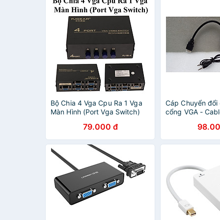
Bộ Chia 4 Vga Cpu Ra 1 Vga
Cáp Chuyển đổi
Màn Hình (Port Vga Switch)
cổng VGA - Cabl
VGA dùng để kết
79.000 đ
98.00
với tivi, máy chi
chính hãng