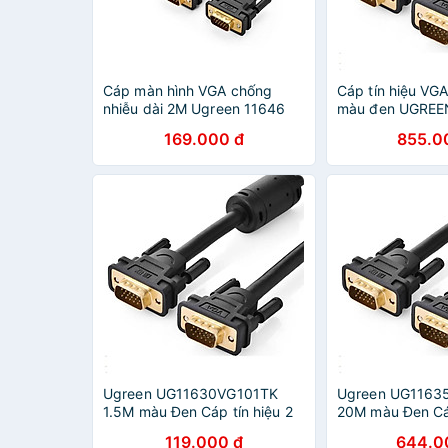
Cáp màn hình VGA chống
Cáp tín hiệu VG
nhiễu dài 2M Ugreen 11646
màu đen UGREE
Hàng chính hãng
GK11636VG101 H
169.000 đ
855.0
hãng
Ugreen UG11630VG101TK
Ugreen UG1163
1.5M màu Đen Cáp tín hiệu 2
20M màu Đen Cáp
đầu VGA - HÀNG CHÍNH
đầu VGA - HÀN
119.000 đ
644.0
HÃNG
HÃNG