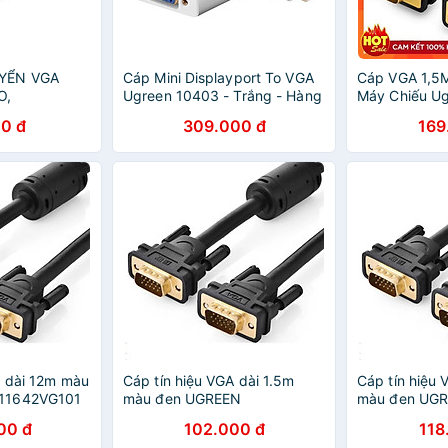
YỂN VGA
Cáp Mini Displayport To VGA
Cáp VGA 1,5M
O,
Ugreen 10403 - Trắng - Hàng
Máy Chiếu U
Hàng Nhập
Chính Hãng
11630_Hàng c
0 đ
309.000 đ
169
A dài 12m màu
Cáp tín hiệu VGA dài 1.5m
Cáp tín hiệu 
11642VG101
màu đen UGREEN
màu đen UG
g
GK11630VG101 Hàng chính
GK11673VG10
00 đ
102.000 đ
118
hãng
hãng