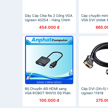
Dây Cáp Chia Ra 2 Cổng VGA
Cáp chuyển mini
Ugreen 40254 - Hàng Chính
VGA DVI Unitek
Hãng
Chính Hãng
454.000 đ
665.0
Bộ Chuyển đổi HDMI sang
Cáp DVI (24+5) 
VGA ROBOT RHV10 Độ Phân
Ugreen 11618
Giải FULL HD 1080P Kết nối
100.000 đ
275.0
với Máy chiếu TV - Hàng
Chính Hãng