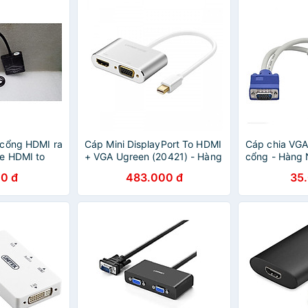
 cổng HDMI ra
Cáp Mini DisplayPort To HDMI
Cáp chia VGA
e HDMI to
+ VGA Ugreen (20421) - Hàng
cổng - Hàng
 nối máy tính
chính hãng
0 đ
483.000 đ
35
ếu - Hàng