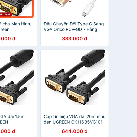
 cho Màn Hình,
Đầu Chuyển Đổi Type C Sang
green
VGA Orico RCV-GD - Hàng
hính hãng
Chính Hãng
.000 đ
333.000 đ
VGA dài 1.5m
Cáp tín hiệu VGA dài 20m màu
REEN
đen UGREEN GK11635VG101
1 Hàng chính
Hàng chính hãng
.000 đ
644.000 đ