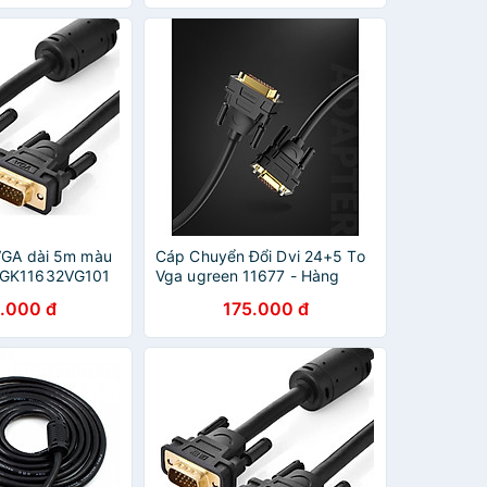
 VGA dài 5m màu
Cáp Chuyển Đổi Dvi 24+5 To
 GK11632VG101
Vga ugreen 11677 - Hàng
ãng
chính hãng
.000 đ
175.000 đ