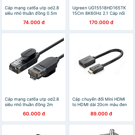
Cáp mạng cat6a utp od2.8
Ugreen UG15518HD165TK
siêu nhỏ thuần đồng 0.5m
15Cm 8K60Hz 2.1 Cáp nối
Ugreen 122OL70331NW
dài HDMI dây bọc dù -
74.000 đ
170.000 đ
Hàng chính hãng
HÀNG CHÍNH HÃNG
Cáp mạng cat6a utp od2.8
Cáp chuyển đổi Mini HDMI
siêu nhỏ thuần đồng 2m
to HDMI dài 20cm màu đen
Ugreen 122OL70334NW
Ugreen GK20137 Hàng
60.000 đ
89.000 đ
Hàng chính hãng
chính hãng