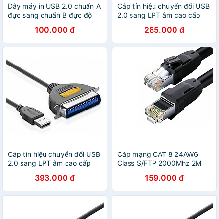
Dây máy in USB 2.0 chuẩn A
Cáp tín hiệu chuyển đổi USB
đực sang chuẩn B đực độ
2.0 sang LPT âm cao cấp
dài từ 1-5m US135 - Hàng
1M màu Đen Ugreen
100.000 đ
285.000 đ
Nhập Khẩu
225HL30226HL Hàng chính
hãng
Cáp tín hiệu chuyển đổi USB
Cáp mạng CAT 8 24AWG
2.0 sang LPT âm cao cấp
Class S/FTP 2000Mhz 2M
1.5M màu Đen Ugreen
Ugreen 121OL70329NW
393.000 đ
159.000 đ
225HL30227HL Hàng chính
Hàng chính hãng
hãng