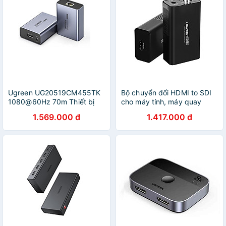
Ugreen UG20519CM455TK
Bộ chuyển đổi HDMI to SDI
1080@60Hz 70m Thiết bị
cho máy tính, máy quay
kéo dài HDMI qua cáp mạng
phim Ugreen
1.569.000 đ
1.417.000 đ
Cat5e/6 - HÀNG CHÍNH
HÃNG