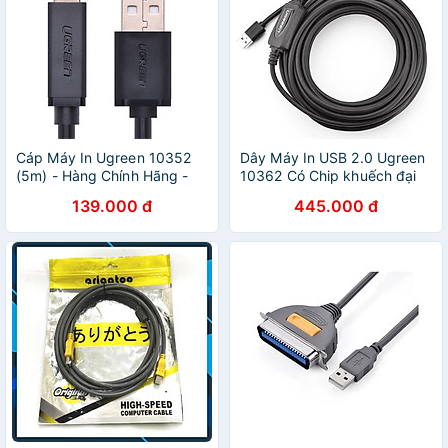
Cáp Máy In Ugreen 10352
Dây Máy In USB 2.0 Ugreen
(5m) - Hàng Chính Hãng -
10362 Có Chip khuếch đại
Hàng chính hãng
cao cấp dài 15M UGREEN
139.000 đ
445.000 đ
USB10362Us122 Hàng chính
hãng