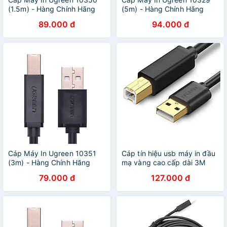
(1.5m) - Hàng Chính Hãng
(5m) - Hàng Chính Hãng
89.000 đ
94.000 đ
Cáp Máy In Ugreen 10351
Cáp tín hiệu usb máy in đầu
(3m) - Hàng Chính Hãng
mạ vàng cao cấp dài 3M
màu đen UGREEN
79.000 đ
127.000 đ
USB10351Us135 Hàng chính
hãng