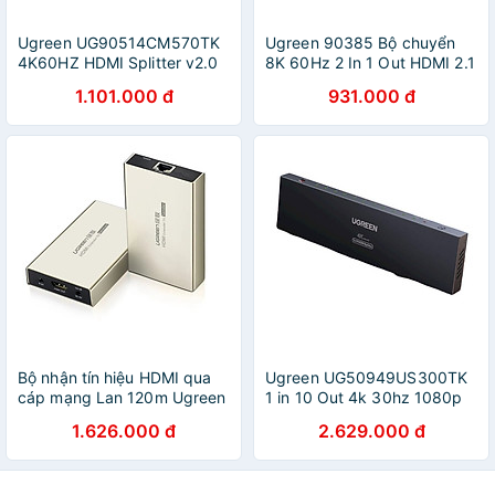
Ugreen UG90514CM570TK
Ugreen 90385 Bộ chuyển
4K60HZ HDMI Splitter v2.0
8K 60Hz 2 In 1 Out HDMI 2.1
bộ chia 1 vào 4 ra 1 in 4 Out
Switch 8K@60Hz CM561
1.101.000 đ
931.000 đ
- HÀNG CHÍNH HÃNG
Hàng chính hãng
Bộ nhận tín hiệu HDMI qua
Ugreen UG50949US300TK
cáp mạng Lan 120m Ugreen
1 in 10 Out 4k 30hz 1080p
GK40280 - ( phải mua thêm
60hz HDMI Splitter
1.626.000 đ
2.629.000 đ
bộ phát mã 40283 mới dùng
Aluminum alloy with 12v
được ) - Hàng chính hãng
adapter - HÀNG CHÍNH
HÃNG