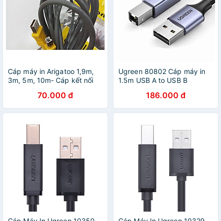
Cáp máy in Arigatoo 1,9m,
Ugreen 80802 Cáp máy in
3m, 5m, 10m- Cáp kết nối
1.5m USB A to USB B
máy in - Hàng chính hãng
Aluminum alloy shell Case
70.000 đ
186.000 đ
Braided Black US369 Hàng
chính hãng
Cáp Máy In Ugreen 10350
Cáp Máy In Ugreen 10329