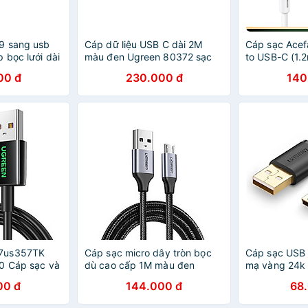
9 sang usb
Cáp dữ liệu USB C dài 2M
Cáp sạc Acef
 bọc lưới dài
màu đen Ugreen 80372 sạc
to USB-C (1.
UGREEN
100W 2 đầu USB type C hỗ
Hàng chính h
00 đ
230.000 đ
140
 Hàng chính
trợ sạc nhanh Us300 - HÀNG
CHÍNH HÃNG
7us357TK
Cáp sạc micro dây tròn bọc
Cáp sạc USB 
0 Cáp sạc và
dù cao cấp 1M màu đen
mạ vàng 24k 
iêu nhanh -
UGREEN USB60146Us290
UGREEN USB
00 đ
144.000 đ
68
ÃNG
Hàng chính hãng
Hàng chính h