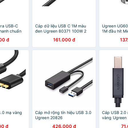
 ra USB-C
Cáp dữ liệu USB C 1M màu
Ugreen UG6
nhanh chuẩn
đen Ugreen 80371 100W 2
1M đầu hít M
 1M 5Gbps
đầu USB type C hỗ trợ sạc
từ tính màu 
00 đ
161.000 đ
137
0477US Hàng
nhanh Us300 - HÀNG CHÍNH
truyền dữ liệu
HÃNG
điện thoại -
HÃNG
3.0 mạ vàng
Cáp mở rộng tín hiệu USB 3.0
Cáp USB 2.0 
Ugreen 20826
vàng Ugreen
00 đ
426.000 đ
71