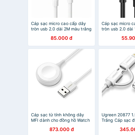
Cáp sạc micro cao cấp dây
Cáp sạc micro c
tròn usb 2.0 dài 2M màu trắng
tròn usb 2.0 dà
UGREEN USB60143Us289
UGREEN USB60
85.000 đ
55.90
Hàng chính hãng
Hàng chính hãn
Cáp sạc từ tính không dây
Ugreen 20877 1
MFI dành cho đồng hồ Watch
Trắng Cáp sạc 
1M màu trắng Ugreen
sang MicroUSB 
873.000 đ
345.0
177APW50518CD Hàng chính
cho iphone US1