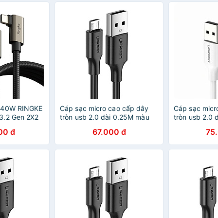
 240W RINGKE
Cáp sạc micro cao cấp dây
Cáp sạc micr
3.2 Gen 2X2
tròn usb 2.0 dài 0.25M màu
tròn usb 2.0 
Hàng Chính
đen UGREEN
UGREEN USB
00 đ
67.000 đ
75
USB60134Us289 Hàng chính
Hàng chính h
hãng