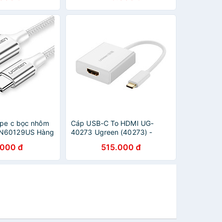
ype c bọc nhôm
Cáp USB-C To HDMI UG-
BN60129US Hàng
40273 Ugreen (40273) -
Hàng Chính Hãng
.000 đ
515.000 đ