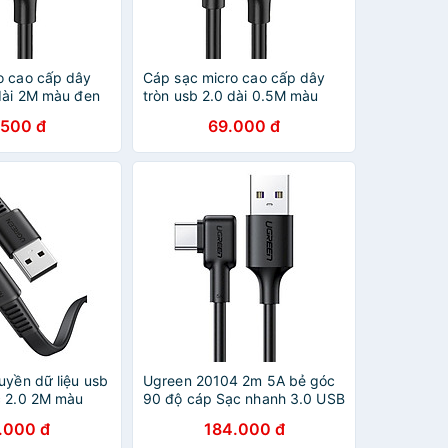
o cao cấp dây
Cáp sạc micro cao cấp dây
 dài 2M màu đen
tròn usb 2.0 dài 0.5M màu
60138Us289
đen UGREEN
.500 đ
69.000 đ
ãng
USB60135Us289 Hàng chính
hãng
uyền dữ liệu usb
Ugreen 20104 2m 5A bẻ góc
c 2.0 2M màu
90 độ cáp Sạc nhanh 3.0 USB
70637 US332
A ra Type C US307 - Hàng
.000 đ
184.000 đ
Hãng
chính hãng