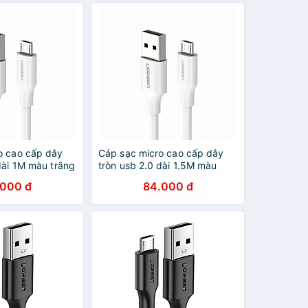
o cao cấp dây
Cáp sạc micro cao cấp dây
dài 1M màu trắng
tròn usb 2.0 dài 1.5M màu
60141Us289
trắng UGREEN
.000 đ
84.000 đ
ãng
USB60142Us289 Hàng chính
hãng