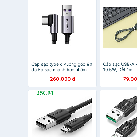
Cáp sạc type c vuông góc 90
Cáp sạc USB-A 
độ 5a sạc nhanh bọc nhôm
10.5W, DÀI 1m -
Ugreen 302UA60730US Hàng
hãng
260.000 đ
79.00
chính hãng