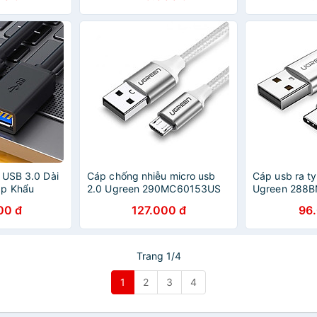
 USB 3.0 Dài
Cáp chống nhiễu micro usb
Cáp usb ra t
ập Khẩu
2.0 Ugreen 290MC60153US
Ugreen 288
Hàng chính hãng
chính hãng
00 đ
127.000 đ
96
Trang 1/4
1
2
3
4