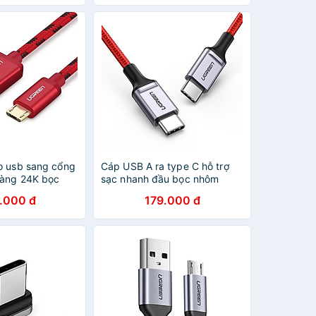
o usb sang cổng
Cáp USB A ra type C hỗ trợ
vàng 24K bọc
sạc nhanh đầu bọc nhôm
m màu đỏ UGREEN
chống nhiễu 2M màu đỏ
.000 đ
179.000 đ
46 Hàng chính
Ugreen 294TYC70296US
Hàng chính hãng