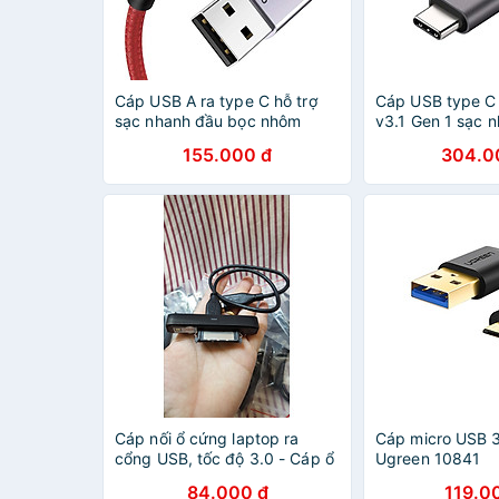
Cáp USB A ra type C hỗ trợ
Cáp USB type C
sạc nhanh đầu bọc nhôm
v3.1 Gen 1 sạc 
chống nhiễu 0.5M màu đỏ
PD 3A màu đen
155.000 đ
304.0
Ugreen 294TYC70294US
Ugreen 161OL5
Hàng chính hãng
chính hãng
Cáp nối ổ cứng laptop ra
Cáp micro USB 
cổng USB, tốc độ 3.0 - Cáp ổ
Ugreen 10841
cứng 2.5inch to USB - Hàng
84.000 đ
119.0
chính hãng