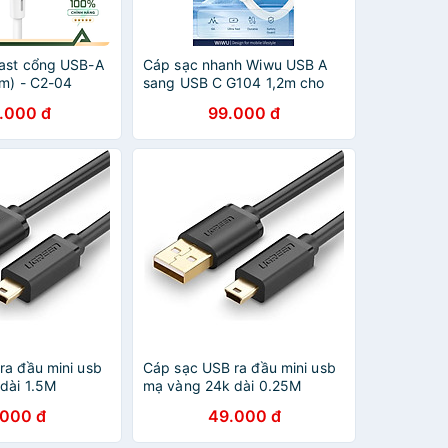
ast cổng USB-A
Cáp sạc nhanh Wiwu USB A
2m) - C2-04
sang USB C G104 1,2m cho
ãng Acefast
máy tính bảng, macbook,
.000 đ
99.000 đ
laptop sạc nhanh 66W, làm
bằng TPE dẻo - Hàng chính
hãng
ra đầu mini usb
Cáp sạc USB ra đầu mini usb
dài 1.5M
mạ vàng 24k dài 0.25M
10385Us132
UGREEN USB10353Us132
.000 đ
49.000 đ
ãng
Hàng chính hãng