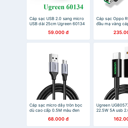
Cáp sạc USB 2.0 sang micro
Cáp sạc Oppo R
USB dài 25cm Ugreen 60134
đầu mạ vàng cáp
- Hàng chính hãng
0.5M màu đen 
59.000 đ
235.0
USB50380Us271
hãng
Cáp sạc micro dây tròn bọc
Ugreen UG8057
dù cao cấp 0.5M màu đen
22.5W 5A usb 2.
UGREEN USB60145Us290
truyền dữ liệu s
68.000 đ
162.0
Hàng chính hãng
HÀNG CHÍNH H