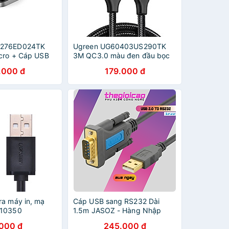
0276ED024TK
Ugreen UG60403US290TK
icro + Cáp USB
3M QC3.0 màu đen đầu bọc
đen sạc nhanh và
nhôm chống nhiễu cáp Micro
.000 đ
179.000 đ
 từ máy tính ra
sang USB 2.0 sạc và truyền
 HÀNG CHÍNH
dữ liệu từ máy tính ra điện
thoại - HÀNG CHÍNH HÃNG
ra máy in, mạ
Cáp USB sang RS232 Dài
 10350
1.5m JASOZ - Hàng Nhập
Khẩu
.000 đ
245.000 đ