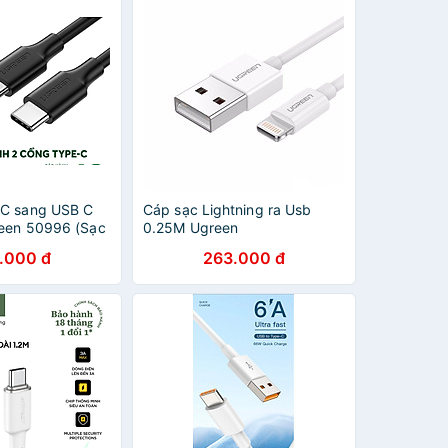
 C sang USB C
Cáp sạc Lightning ra Usb
een 50996 (Sạc
0.25M Ugreen
Tốc độ truyền
155MN80312US 25CM màu
.000 đ
263.000 đ
Hàng Chính Hãng
trắng hàng chính hãng