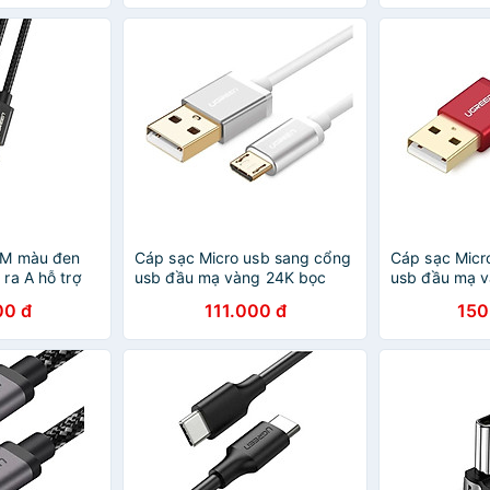
3M màu đen
Cáp sạc Micro usb sang cổng
Cáp sạc Micr
ra A hỗ trợ
usb đầu mạ vàng 24K bọc
usb đầu mạ 
àng 24K
lưới dài 1.5m màu trắng
lưới dài 1.5
00 đ
111.000 đ
150
nh Hãng
UGREEN USB30656Us134
USB40458Us2
Hàng chính hãng
hãng