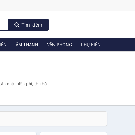
Tìm kiếm
IỆN
ÂM THANH
VĂN PHÒNG
PHỤ KIỆN
tận nhà miễn phí, thu hộ