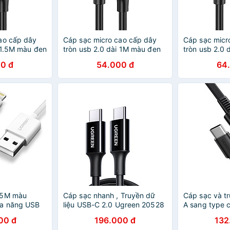
ao cấp dây
Cáp sạc micro cao cấp dây
Cáp sạc micr
i 1.5M màu đen
tròn usb 2.0 dài 1M màu đen
tròn usb 2.0
137Us289
UGREEN USB60136Us289
UGREEN USB
0 đ
54.000 đ
64
g
Hàng chính hãng
Hàng chính h
.5M màu
Cáp sạc nhanh , Truyền dữ
Cáp sạc và tr
đa năng USB
liệu USB-C 2.0 Ugreen 20528
A sang type 
+ đầu danh
dài 1.5M 100W Màu Đen
đen Ugreen 
00 đ
196.000 đ
132
78 - Hàng
US300 Hàng Chính Hãng
Hàng Chính 