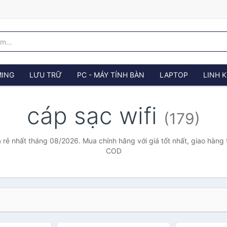
ING
LƯU TRỮ
PC - MÁY TÍNH BÀN
LAPTOP
LINH K
cáp sạc wifi
(179)
á rẻ nhất tháng 08/2026. Mua chính hãng với giá tốt nhất, giao hàng 
COD