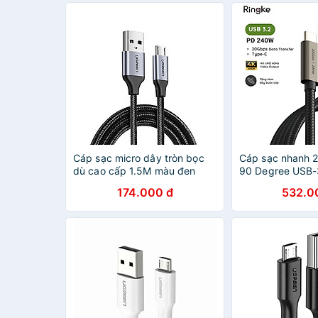
Cáp sạc micro dây tròn bọc
Cáp sạc nhanh
dù cao cấp 1.5M màu đen
90 Degree USB-
UGREEN USB60147Us290
USB-C Cable - 
174.000 đ
532.0
Hàng chính hãng
Hãng