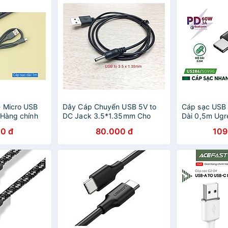
- Micro USB
Dây Cáp Chuyển USB 5V to
Cáp sạc USB
 Hàng chính
DC Jack 3.5*1.35mm Cho
Dài 0,5m Ugr
Quạt Sạc, Đèn Sạc, Đèn LED,
nhanh 60W - 
0 đ
80.000 đ
109
Đài - Hàng Chính Hãng
480Mbps) - 