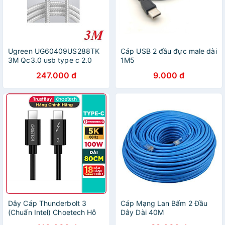
Ugreen UG60409US288TK
Cáp USB 2 đầu đực male dài
3M Qc3.0 usb type c 2.0
1M5
Cáp sạc và dữ liệu từ máy
247.000 đ
9.000 đ
tính ra điện thoại đầu nhôm
xám - HÀNG CHÍNH HÃNG
Dây Cáp Thunderbolt 3
Cáp Mạng Lan Bấm 2 Đầu
(Chuẩn Intel) Choetech Hỗ
Dây Dài 40M
Trợ Truyền Tải 40Gbps, Sạc