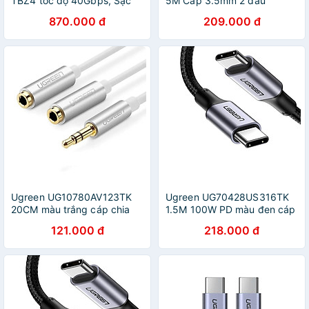
TBZ4 tốc độ 40Gbps, Sạc
5M Cáp 3.5mm 2 đầu
PD 100W, 8K 60Hz - Hàng
dương 4 Khấc đầu mạ vàng
870.000 đ
209.000 đ
Chính Hãng
24k dây dù Màu Đen -
HÀNG CHÍNH HÃNG
Ugreen UG10780AV123TK
Ugreen UG70428US316TK
20CM màu trắng cáp chia
1.5M 100W PD màu đen cáp
âm thanh 3.5Mm 1 đầu đực
USB 2 đầu type C dây bện
121.000 đ
218.000 đ
ra 2 đầu cái mạ vàng -
dù đầu bọc nhôm - HÀNG
HÀNG CHÍNH HÃNG
CHÍNH HÃNG