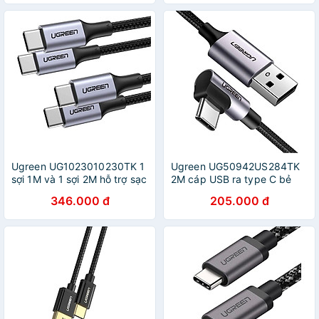
dây bọc dù Màu Trắng -
dây bọc dù Màu Xanh -
HÀNG CHÍNH HÃNG
HÀNG CHÍNH HÃNG
Ugreen UG1023010230TK 1
Ugreen UG50942US284TK
sợi 1M và 1 sợi 2M hỗ trợ sạc
2M cáp USB ra type C bẻ
nhanh pd 100w màu xám
góc 90 độ hỗ trợ sạc nhanh
346.000 đ
205.000 đ
đen cáp USB type C đầu
2.0 3.0 - HÀNG CHÍNH
nhôm chống nhiễu - HÀNG
HÃNG
CHÍNH HÃNG