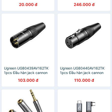
tốc độ 6Gb hàng chuẩn bóc
xám cáp 2 đầu type c 2.0
20.000 đ
246.000 đ
máy - Cáp HDD Sata 3
sạc và truyền dữ liệu từ máy
tính ra điện thoại - HÀNG
CHÍNH HÃNG
Ugreen UG80439AV162TK
Ugreen UG80440AV162TK
1pcs Đầu hàn jack cannon
1pcs Đầu hàn jack cannon
Đực 3 tim - HÀNG CHÍNH
Cái 3 tim - HÀNG CHÍNH
103.000 đ
110.000 đ
HÃNG
HÃNG