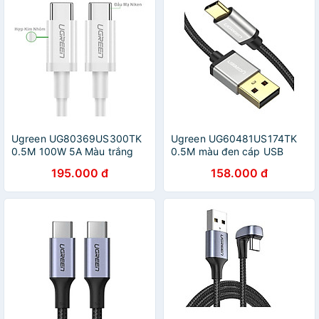
Ugreen UG80369US300TK
Ugreen UG60481US174TK
0.5M 100W 5A Màu trắng
0.5M màu đen cáp USB
Cáp sạc nhanh 2 đầu USB-C
type C hỗ trợ sạc nhanh đầu
195.000 đ
158.000 đ
2.0 - HÀNG CHÍNH HÃNG
mạ vàng 24k - HÀNG CHÍNH
HÃNG