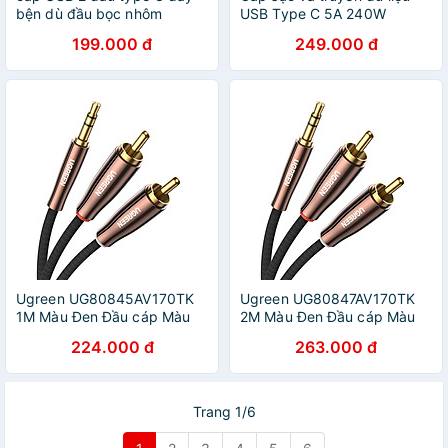
bện dù đầu bọc nhôm
USB Type C 5A 240W
Ugreen 316HD70428US
Ugreen 90440 (Dài 2m) -
199.000 đ
249.000 đ
1.5M 100W PD màu đen
Hàng Chính Hãng
hàng chính hãng
Ugreen UG80845AV170TK
Ugreen UG80847AV170TK
1M Màu Đen Đầu cáp Màu
2M Màu Đen Đầu cáp Màu
Nâu Cáp chuyển đổi âm
Nâu Cáp chuyển đổi âm
224.000 đ
263.000 đ
thanh 3.5mm sang 2 cổng
thanh 3.5mm sang 2 cổng
RCA - HÀNG CHÍNH HÃNG
RCA - HÀNG CHÍNH HÃNG
Trang 1/6