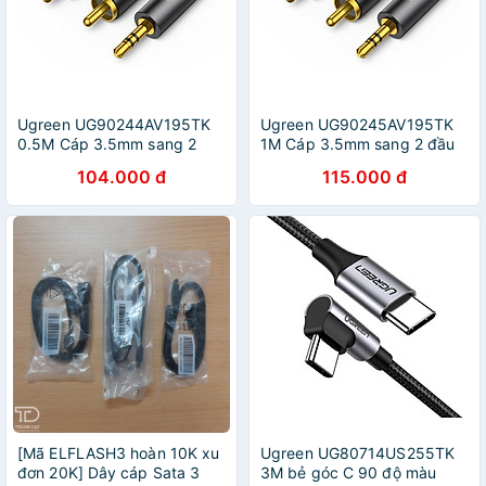
Ugreen UG90244AV195TK
Ugreen UG90245AV195TK
0.5M Cáp 3.5mm sang 2
1M Cáp 3.5mm sang 2 đầu
đầu RCA đầu mạ vàng 24k -
RCA đầu mạ vàng 24k -
104.000 đ
115.000 đ
HÀNG CHÍNH HÃNG
HÀNG CHÍNH HÃNG
[Mã ELFLASH3 hoàn 10K xu
Ugreen UG80714US255TK
đơn 20K] Dây cáp Sata 3
3M bẻ góc C 90 độ màu