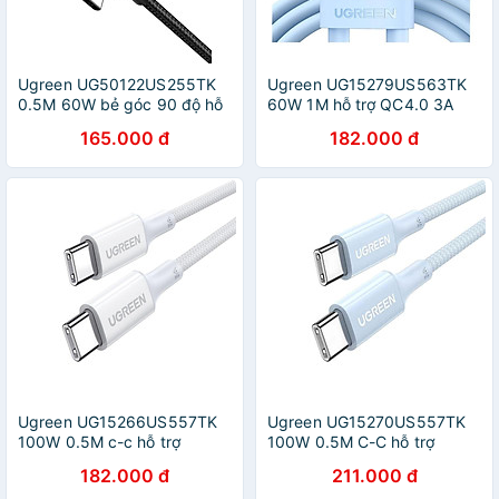
Ugreen UG50122US255TK
Ugreen UG15279US563TK
0.5M 60W bẻ góc 90 độ hỗ
60W 1M hỗ trợ QC4.0 3A
trợ sạc nhanh PD cáp USB
Cáp sạc nhanh - truyền dữ
165.000 đ
182.000 đ
type C màu đen mạ nickel
liệu 2 đầu USB-C c-c dây
đầu bọc nhôm - HÀNG
nhựa Màu Xanh - HÀNG
CHÍNH HÃNG
CHÍNH HÃNG
Ugreen UG15266US557TK
Ugreen UG15270US557TK
100W 0.5M c-c hỗ trợ
100W 0.5M C-C hỗ trợ
QC4.0 5A Cáp sạc nhanh -
QC4.0 5A Cáp sạc nhanh -
182.000 đ
211.000 đ
truyền dữ liệu 2 đầu USB-C
truyền dữ liệu 2 đầu USB-C