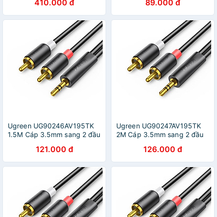
410.000 đ
89.000 đ
PD 100W, Video 4K @ 60Hz
kép / 5K 0.7m A3007 -
Hàng Chính Hãng
Ugreen UG90246AV195TK
Ugreen UG90247AV195TK
1.5M Cáp 3.5mm sang 2 đầu
2M Cáp 3.5mm sang 2 đầu
RCA đầu mạ vàng 24k -
RCA đầu mạ vàng 24k -
121.000 đ
126.000 đ
HÀNG CHÍNH HÃNG
HÀNG CHÍNH HÃNG