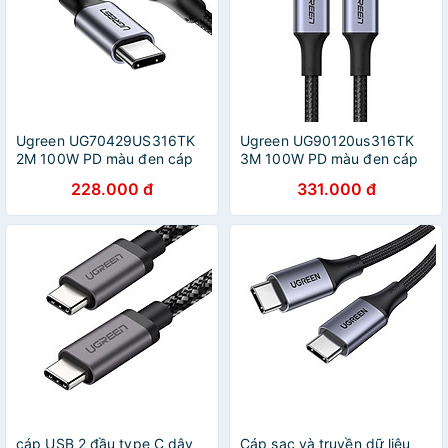
Ugreen UG70429US316TK
Ugreen UG90120us316TK
2M 100W PD màu đen cáp
3M 100W PD màu đen cáp
USB 2 đầu type C dây bện
USB 2 đầu type C dây bện
228.000 đ
331.000 đ
dù đầu bọc nhôm - HÀNG
dù đầu bọc nhôm - HÀNG
CHÍNH HÃNG
CHÍNH HÃNG
cáp USB 2 đầu type C dây
Cáp sạc và truyền dữ liệu