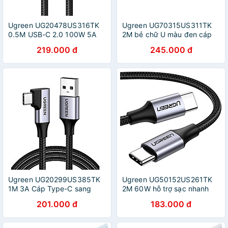
Ugreen UG20478US316TK
Ugreen UG70315US311TK
0.5M USB-C 2.0 100W 5A
2M bẻ chữ U màu đen cáp
Cáp sạc nhanh , truyền dữ
USB type C sạc nhanh đầu
219.000 đ
245.000 đ
liệu 2 đầu Type-C - HÀNG
bọc nhôm chống nhiễu -
CHÍNH HÃNG
HÀNG CHÍNH HÃNG
Ugreen UG20299US385TK
Ugreen UG50152US261TK
1M 3A Cáp Type-C sang
2M 60W hỗ trợ sạc nhanh
USB3.0 hổ trợ Sạc nhanh ,
PD cáp USB type C màu đen
201.000 đ
183.000 đ
truyền dữ liệu đầu C góc 90
mạ nickel đầu bọc nhôm
độ - HÀNG CHÍNH HÃNG
chống nhiễu - HÀNG CHÍNH
HÃNG