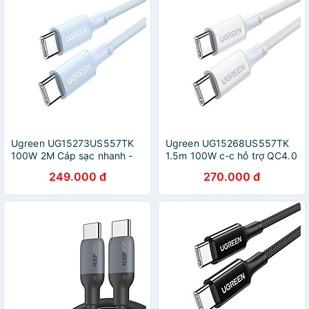
Ugreen UG15273US557TK
Ugreen UG15268US557TK
100W 2M Cáp sạc nhanh -
1.5m 100W c-c hỗ trợ QC4.0
truyền dữ liệu 2 đầu USB-C
5A Cáp sạc nhanh - truyền
249.000 đ
270.000 đ
hỗ trợ QC4.0 5A dây bọc dù
dữ liệu 2 đầu USB-C dây
Màu Xanh - HÀNG CHÍNH
nhựa Màu Trắng - HÀNG
HÃNG
CHÍNH HÃNG