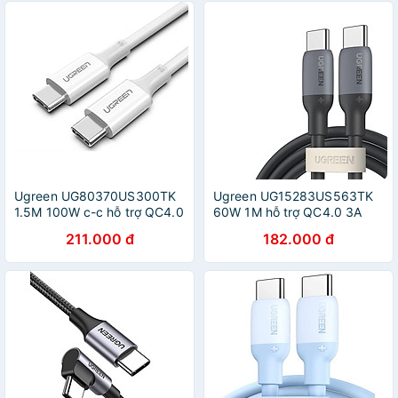
CHÍNH HÃNG
CHÍNH HÃNG
Ugreen UG80370US300TK
Ugreen UG15283US563TK
1.5M 100W c-c hỗ trợ QC4.0
60W 1M hỗ trợ QC4.0 3A
5A Cáp sạc nhanh - truyền
Cáp sạc nhanh - truyền dữ
211.000 đ
182.000 đ
dữ liệu 2 đầu USB-C dây
liệu 2 đầu USB-C c-c dây
nhựa Màu Trắng - HÀNG
nhựa Màu Đen - HÀNG
CHÍNH HÃNG
CHÍNH HÃNG