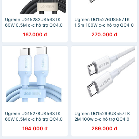
Ugreen UG15282US563TK
Ugreen UG15276US557TK
60W 0.5M c-c hỗ trợ QC4.0
1.5m 100W c-c hỗ trợ QC4.0
3A Cáp sạc nhanh - truyền
5A Cáp sạc nhanh - truyền
167.000 đ
270.000 đ
dữ liệu 2 đầu USB-C dây
dữ liệu 2 đầu USB-C dây
nhựa Màu Đen - HÀNG
nhựa Màu Đen - HÀNG
CHÍNH HÃNG
CHÍNH HÃNG
Ugreen UG15278US563TK
Ugreen UG15269US557TK
60W 0.5M c-c hỗ trợ QC4.0
2M 100w c-c hỗ trợ QC4.0
3A Cáp sạc nhanh - truyền
5A Cáp sạc nhanh - truyền
194.000 đ
289.000 đ
dữ liệu 2 đầu USB-C dây
dữ liệu 2 đầu USB-C dây
nhựa Màu Xanh - HÀNG
nhựa Màu Trắng - HÀNG