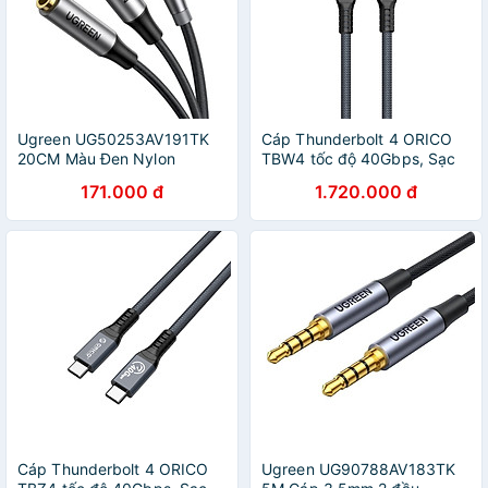
Ugreen UG50253AV191TK
Cáp Thunderbolt 4 ORICO
20CM Màu Đen Nylon
TBW4 tốc độ 40Gbps, Sạc
Braided Cáp chia âm thanh 1
PD 100W, 8K 60Hz - Hàng
171.000 đ
1.720.000 đ
đầu dương ra 2 đầu âm đầu
Chính Hãng
mạ vàng - HÀNG CHÍNH
HÃNG
Cáp Thunderbolt 4 ORICO
Ugreen UG90788AV183TK