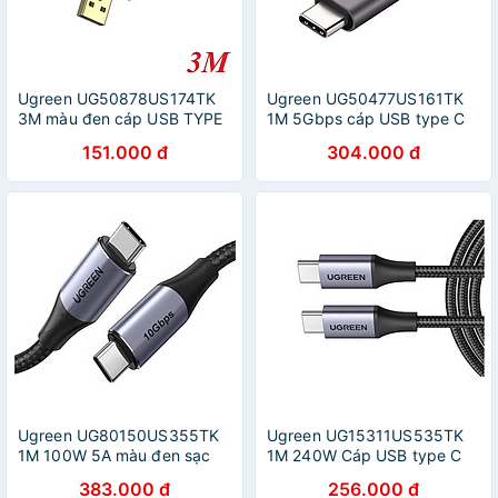
Ugreen UG50878US174TK
Ugreen UG50477US161TK
3M màu đen cáp USB TYPE
1M 5Gbps cáp USB type C
C ra A hỗ trợ sạc nhanh mạ
ra USB-C v3.1 Gen1 sạc
151.000 đ
304.000 đ
vàng 24K - HÀNG CHÍNH
nhanh chuẩn PD 3A màu
HÃNG
đen - HÀNG CHÍNH HÃNG
Ugreen UG80150US355TK
Ugreen UG15311US535TK
1M 100W 5A màu đen sạc
1M 240W Cáp USB type C
siêu nhanh hỗ trợ PD cáp
to USB-C c-c 2.0 hỗ trợ sạc
383.000 đ
256.000 đ
USB type C 3.1 gen2 chống
nhanh PD3.1 - truyền dữ liệu